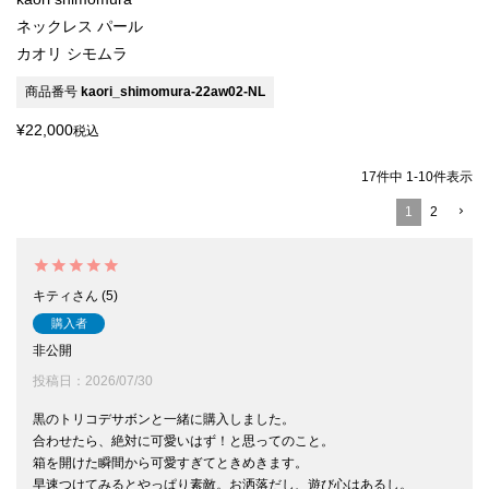
ネックレス パール
カオリ シモムラ
商品番号
kaori_shimomura-22aw02-NL
¥
22,000
税込
17
件中
1
-
10
件表示
1
2
キティ
5
購入者
非公開
投稿日
2026/07/30
黒のトリコデサボンと一緒に購入しました。

合わせたら、絶対に可愛いはず！と思ってのこと。

箱を開けた瞬間から可愛すぎてときめきます。

早速つけてみるとやっぱり素敵。お洒落だし、遊び心はあるし。
