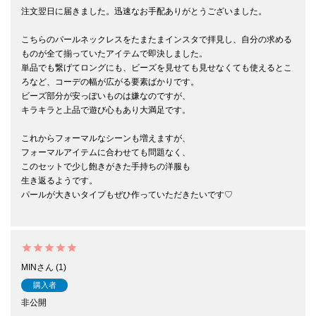
注文翌日に届きました。迅速なお手配ありがとうございました。

こちらのパールネックレスをたまたまインスタで拝見し、自分の求める
ものが全て揃っていたアイテムで即決しました。

単品でも繋げてロングにも、ビーズを見せても見せなくても使えるとこ
ろなど、コーデの幅が広がる要素ばかりです。

ビーズ部分が安っぽいものは嫌なのですが、

キラキラと上品で遊び心もあり大満足です。

これからフォーマルなシーンも増えますが、

フォーマルアイテムに合わせても問題なく、

このセットで少し飽きがきた手持ちの洋服も

生き返るようです。

パールが大きいタイプもぜひ作っていただきたいです♡

MIN
1
購入者
非公開