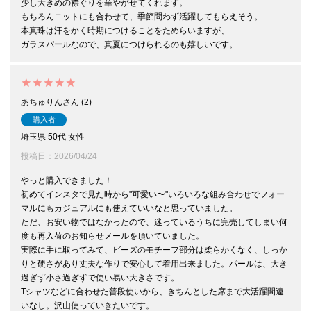
少し大きめの襟ぐりを華やがせてくれます。

もちろんニットにも合わせて、季節問わず活躍してもらえそう。

本真珠は汗をかく時期につけることをためらいますが、

ガラスパールなので、真夏につけられるのも嬉しいです。
あちゅりん
2
購入者
埼玉県
50代
女性
投稿日
2026/04/24
やっと購入できました！

初めてインスタで見た時から"可愛い〜"いろいろな組み合わせでフォー
マルにもカジュアルにも使えていいなと思っていました。

ただ、お安い物ではなかったので、迷っているうちに完売してしまい何
度も再入荷のお知らせメールを頂いていました。

実際に手に取ってみて、ビーズのモチーフ部分は柔らかくなく、しっか
りと硬さがあり丈夫な作りで安心して着用出来ました。パールは、大き
過ぎず小さ過ぎずで使い易い大きさです。

Tシャツなどに合わせた普段使いから、きちんとした席まで大活躍間違
いなし。沢山使っていきたいです。