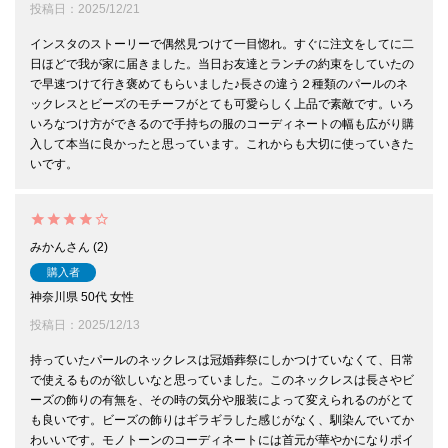
投稿日
2025/12/21
インスタのストーリーで偶然見つけて一目惚れ。すぐに注文をしてに二
日ほどで我が家に届きました。当日お友達とランチの約束をしていたの
で早速つけて行き褒めてもらいました♪長さの違う２種類のパールのネ
ックレスとビーズのモチーフがとても可愛らしく上品で素敵です。いろ
いろなつけ方ができるので手持ちの服のコーディネートの幅も広がり購
入して本当に良かったと思っています。これからも大切に使っていきた
いです。
みかん
2
購入者
神奈川県
50代
女性
投稿日
2025/12/13
持っていたパールのネックレスは冠婚葬祭にしかつけていなくて、日常
で使えるものが欲しいなと思っていました。このネックレスは長さやビ
ーズの飾りの有無を、その時の気分や服装によって変えられるのがとて
も良いです。ビーズの飾りはギラギラした感じがなく、馴染んでいてか
わいいです。モノトーンのコーディネートには首元が華やかになりポイ