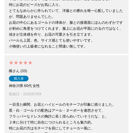
特にお花のビーズがお気に入り。

とてもなめらかに作られていて、洋服との擦れを唯一心配していました
が、問題ありませんでした。

お花の中心にあるゴールドの球体が、服との接着面にほんのわずかです
が斜めに角度をつけてくれます。服上にお花が平面にのるのではなく、
傾きが立体感を作り、お花の可愛さを引き立てます。

パールも上質。色、サイズ感とても使いやすいです。

小物使いの上級者になれること間違い無しです。
睡
33
購入者
神奈川県
60代
女性
投稿日
2026/07/04
一目見た瞬間、お花とハイヒールのモチーフが印象に残りました。

黒・白・ゴールドの配色はアール・ヌーボーを連想させて、

フラッパーなドレスの胸許に長く揺らめいていそうだな、と。

２本に分けて特に自在につけられるところも魅力的。

特にお花の方はモチーフを前にしてチョーカー風に、
