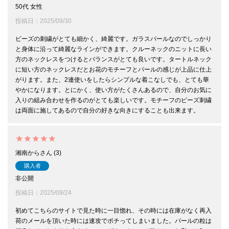
50代
女性
投稿日
2025/09/30
ビーズの刺繍がとても細かく、綺麗です。ガラスパールなのでしっかり
と身体に沿って綺麗なラインができます。クルーネックのニットに長い
方のネックレスをつけるとバランスがとても良いです。タートルネック
に短い方のネックレスだとお花のモチーフとパールの感じが上品に仕上
がります。また、2連使いをしたらシンプルな着こなしでも、とても華
やかになります。とにかく、使い方がたくさんあるので、自分のお気に
入りの組み合わせを作るのがとても楽しいです。モチーフのビーズ刺繍
は両面に施してあるので自分の好きな向きにすることも出来ます。
湘南から
3
購入者
非公開
投稿日
2025/09/24
初めてこちらのサイトで見た時に一目惚れ、その時には在庫がなく再入
荷のメールを頂いた時には速攻でポチってしまいました。パールの粒は