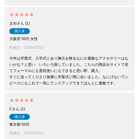
まめ
1
購入者
大阪府
50代
女性
投稿日
2026/03/15
今年は卒業式、入学式とあり胸元を飾るなにか素敵なアクセサリーはな
いかな？と思い、いろいろ探していました。こちらの商品をサイトで見
てフォーマルにも普段使いにもできると思い即、購入。

すぐに送ってくださり無事に卒業式に間に合いました。なにげないワン
C
1
購入者
東京都
50代
投稿日
2026/03/13