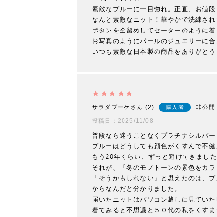
素敵なブルーに一目惚れ。正直、お値段
なんと素敵なニット！華やかで洗練され
ボタンを全留めしてセーターのように着
お写真のようにパールのジュエリーに合
いつも素敵な日本製の商品をありがとう
サラダブーケ
2
非公開
購入者
投稿日
2025/11/08
普段なら迷うことなくプラチナシルバー
ブルーはどうしても顔色がくすんで不健
もう20年くらい、ずっと避けてきました
それが、「冬のモノトーンの景色をカラ
「そうかもしれない」と思えたのは、ブ
からなんだと分かりました。

届いたニットはパソコン越しに見ていた
着てみると不思議と５０代の私をくすま