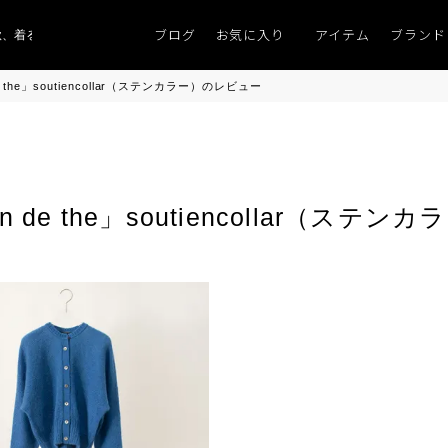
ブログ
お気に入り
アイテム
ブランド
着るものがない」
「キレイなニット」
ポイント9％「マンスリーポイントキ
 the」soutiencollar（ステンカラー）のレビュー
 de the」soutiencollar（ステ