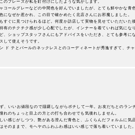
このフレーズが私を釘付けにしたような気がします。

ャコールグレーなどの中間色を好んでいましたが、とても鮮やかな青
色になぜか惹かれ、この目で確かめたく北店さんにお邪魔しました。

もすぐに見つけられるほど。何度か訪店して実物を見せていただいた
特有のチクチク感が少し心配でしたが、インナーを着ていれば気にな
ど、ショップスタッフさんにもアドバイスをいただき、とても参考に
スして使えそうです。

ン ド テとパールのネックレスとのコーディネートが秀逸すぎて、チ
れず、いいお値段なので躊躇しながらポチして一年。お友だちとのラン
憧れのちょっと目上の方との打ち合わせでも気後れしません。

しい感じがしつつ、艶がある澄んだ青色と、ふくらんだフォルムに気
はそのままで、モヘヤのふわふわ感はいい感じで落ち着いていました