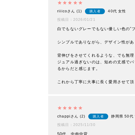
riiico
1
40代
女性
購入者
投稿日
2026/01/21
白でもないグレーでもない優しい色の”プ
シンプルでありながら、デザイン性があ
背伸びをさせてくれるような、でも無理
ジュアル過ぎないのは、短めの丈感でバ
るからだと感じます。

これから丁寧に大事に長く愛用させて頂
chappi
2
静岡県
50代
購入者
投稿日
2025/11/30
50代　中肉中背　
