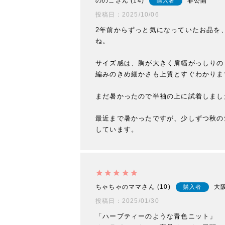
ののこ
14
非公開
購入者
投稿日
2025/10/06
2年前からずっと気になっていたお品を
ね。

サイズ感は、胸が大きく肩幅がっしりの
編みのきめ細かさも上質とすぐわかります
まだ暑かったので半袖の上に試着しまし
最近まで暑かったですが、少しずつ秋の
ちゃちゃのママ
10
大
購入者
投稿日
2025/01/30
「ハーブティーのような青色ニット」
