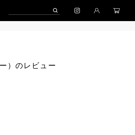
ャンペーン」
到着｜2026AW「シフォンニット」
到着｜2026AW「マガジン」
ンカラー）のレビュー