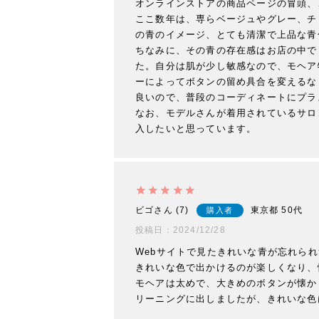
オンラインストアの商品ページの冒頭、
ここ数年は、専らベージュやグレー、チ
の青のイメージ、とても清潔で上品な青
ちなみに、その青の存在感はお店の中で
た。自分は肌が少し敏感なので、モヘア
ーによってボタンの留め具合を変えるな
良いので、普段のコーディネートにプラ
なお、モデルさんが着用されているサロ
入したいと思っています。
ビゴ
7
東京都
50代
購入者
投稿日
2024/12/28
Webサイトで見たきれいな青が忘れら
きれいな色で出かけるのが楽しくなり、
モヘアは太めで、大きめのボタンが懐か
リーニングに出しましたが、きれいな色