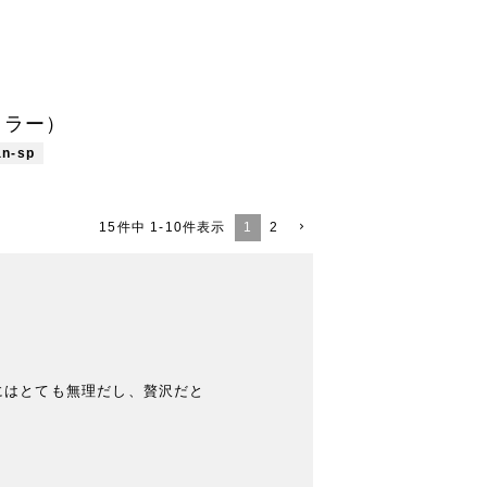
ンカラー）
an-sp
1
2
15
件中
1
-
10
件表示
はとても無理だし、贅沢だと
