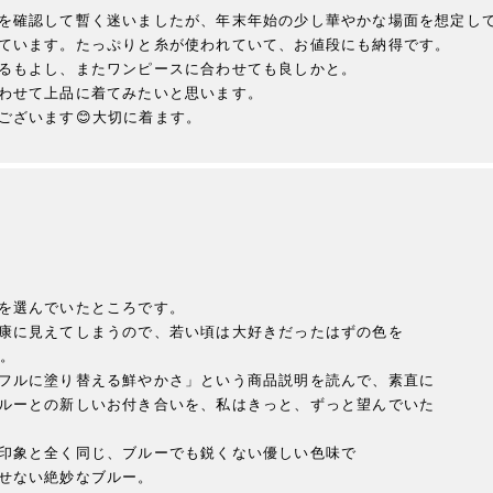
を確認して暫く迷いましたが、年末年始の少し華やかな場面を想定して
ています。たっぷりと糸が使われていて、お値段にも納得です。

るもよし、またワンピースに合わせても良しかと。

わせて上品に着てみたいと思います。

ございます😊大切に着ます。
を選んでいたところです。

康に見えてしまうので、若い頃は大好きだったはずの色を

。

フルに塗り替える鮮やかさ」という商品説明を読んで、素直に

ルーとの新しいお付き合いを、私はきっと、ずっと望んでいた

印象と全く同じ、ブルーでも鋭くない優しい色味で

せない絶妙なブルー。
