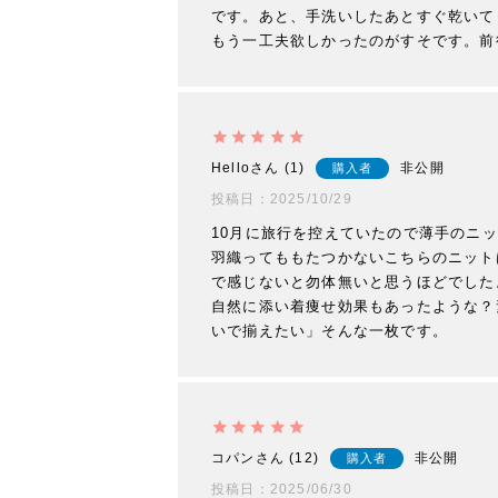
です。あと、手洗いしたあとすぐ乾いて
Hello
1
非公開
購入者
投稿日
2025/10/29
10月に旅行を控えていたので薄手のニ
羽織ってももたつかないこちらのニット
で感じないと勿体無いと思うほどでした
自然に添い着痩せ効果もあったような？
いで揃えたい」そんな一枚です。
コパン
12
非公開
購入者
投稿日
2025/06/30