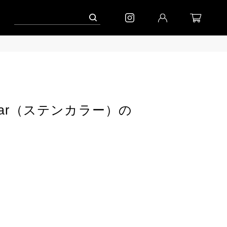
ャンペーン」
到着｜2026AW「シフォンニット」
到着｜2026AW「マガジン」
ollar（ステンカラー）の