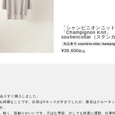
「シャンピニオンニッ
「Champignon Knit」
soutiencollar（ステ
商品番号
soutiencollar-hampi
¥
39,600
税込
ありすぐ購入しました。

も綺麗なことです。以前はVネックがすきでしたが、最近はクルーネ
。

、軽く、肌触りがいいです。汗ばむ季節、少しでも快適に通勤、仕事