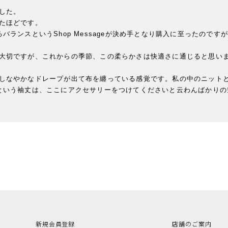
た。

たほどです。

バランスというShop Messageが決め手となり購入に至ったので
大切ですが、これからの季節、この柔らかさは快適さに通じると思いま
しなやかなドレープが出て布を纏っている感覚です。私の中のニットと
という袖丈は、ここにアクセサリーをつけてくださいと云わんばかりの
新規会員登録
店舗のご案内