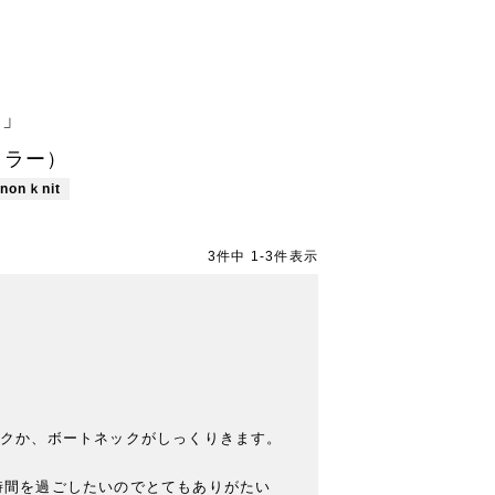
ト」
ンカラー）
gnonｋnit
3
件中
1
-
3
件表示
ックか、ボートネックがしっくりきます。
時間を過ごしたいのでとてもありがたい