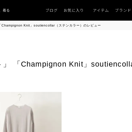
ブログ
お気に入り
アイテム
ブランド
、着るものがない」
「キレイなニット」
ポイント9％「マンスリーポイントキ
mpignon Knit」soutiencollar（ステンカラー）のレビュー
hampignon Knit」soutienc