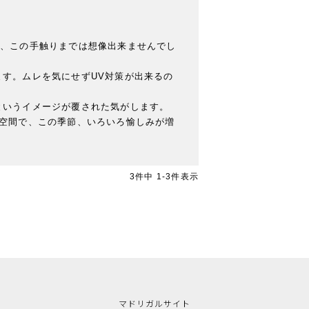
すが、この手触りまでは想像出来ませんでし
す。ムレを気にせずUV対策が出来るの
いうイメージが覆された気がします。

空間で、この季節、いろいろ愉しみが増
3
件中
1
-
3
件表示
マドリガルサイト