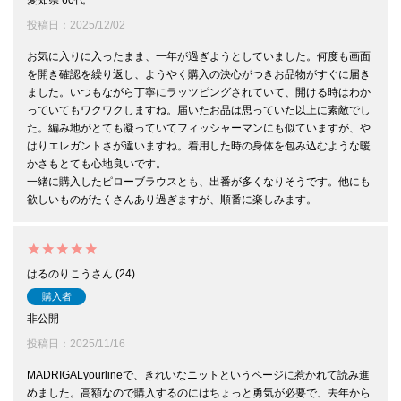
投稿日
2025/12/02
お気に入りに入ったまま、一年が過ぎようとしていました。何度も画面
を開き確認を繰り返し、ようやく購入の決心がつきお品物がすぐに届き
ました。いつもながら丁寧にラッツピングされていて、開ける時はわか
っていてもワクワクしますね。届いたお品は思っていた以上に素敵でし
た。編み地がとても凝っていてフィッシャーマンにも似ていますが、や
はりエレガントさが違いますね。着用した時の身体を包み込むような暖
かさもとても心地良いです。

一緒に購入したピローブラウスとも、出番が多くなりそうです。他にも
欲しいものがたくさんあり過ぎますが、順番に楽しみます。
はるのりこう
24
購入者
非公開
投稿日
2025/11/16
MADRIGALyourlineで、きれいなニットというページに惹かれて読み進
めました。高額なので購入するのにはちょっと勇気が必要で、去年から