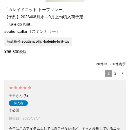
「カレイドニット トープグレー」
【予約】2026年8月末～9月上旬頃入荷予定
「Kaleido Knit」
soutiencollar（ステンカラー）
商品番号
soutiencollar-kaleido-knit-tgy
¥
96,800
税込
20
件中
1
-
10
件表示
1
2
モモ
8
購入者
非公開
投稿日
2026/02/04
今年はこのアイテムなしでは過ごせないほど、ずっと愛用しているニッ