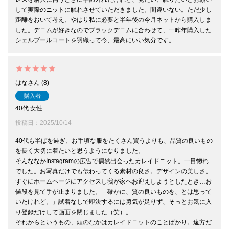
して実際のニットに触れさせていただきました。間違いない。ただ少し
距離をおいて考え、やはり私に必要と半年後の今月ネットから購入しま
した。デニムが好きなのでブラックデニムに合わせて、一昨年購入した
シェルブールコートを羽織って今、最高にいい気分です。
はな
8
購入者
40代
女性
投稿日
2025/10/14
40代も半ばを過ぎ、お手頃な服をたくさん買うよりも、品質の良いもの
を長く大切に着たいと思うようになりました。

そんななかInstagramの広告で偶然出会ったカレイドニット。一目惚れ
でした。お写真だけでも伝わってくる素材の良さ。デザインの美しさ。

すぐにホームページにアクセスし我が家へお迎えしようとしたとき…お
値段を見て手が止まりました。「確かに、質の良いものを、とは思って
いたけれど。」試着なしで即決するには勇気が足りず、そっとお気に入
り登録だけして画面を閉じました（笑）。

それからというもの、頭のなかはカレイドニットのことばかり。遠方だ