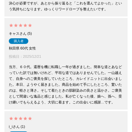
決心が必要ですが、あとから振り返ると「これを選んでよかった」とい
う気持ちになります。ゆっくりワードローブを整えたいです。
キャス
5
購入者
秋田県
60代
女性
投稿日
2025/12/21
当方、６０代。還暦を機に転職し一年が過ぎました。簡単な道とあなど
っていた訳では無いけれど、平坦な道ではありませんでした。一山越え
て、自身へのご褒美を探していたところ、カレイドニットに出会いまし
た。本日、ようやく届きました。商品を始めて手にしたところ、驚いた
のは、軽さと薄さ。そして着たときの肌馴染みの良さと温かさ。ご褒美
として間違いな逸品と感じました。私が亡くなった後、娘へ、孫へ、受
け継いでもらえるよう、大切に着ます。この出会いに感謝…です。
i_i
1