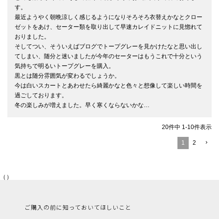
す。

最近ようやく朝晩涼しく感じるようになりそろそろ衣替えかなとクロー
ゼットをあけ、セーター類を取り出して早速カレイドニットに見惚れて
おりました。

そしてつい、そういえばブログでトープグレーを見かけたなと思い出し
てしまい、随分と迷いましたが今年のセーターはもうこれで十分という
気持ちで明るいトープグレーを購入。

黒とは随分雰囲気が変わるでしょうか。

今は白いスカートとあわせたら綺麗かなと色々と想像して楽しい時間を
過ごしております。

冬の楽しみが増えました。早く寒くならないかな…
20
件中
1
-
10
件表示
1
2
（）
ご購入の前に知っておいてほしいこと