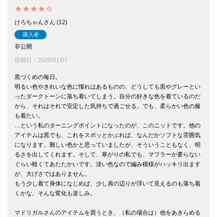
けろちゃん
12
購入者
非公開
投稿日
2026/01/07
黒づくめの毎日。

明るい色やきれいな色に憧れはあるものの、どうしても黒やグレーとい
ったダークトーンに落ち着いてしまう。自分の好きな色を着ているのだ
から、それはそれで安定した気持ちで過ごせる。でも、柔らかい色の服
も着たい。

…という私のターニングポイントになったのが、このニットです。他の
アイテムは黒でも、これをスポッとかぶれば、なんだかソフトな雰囲気
になります。難しい色かと思っていましたが、そういうこともなく、明
るさを出してくれます。そして、寒がりの私でも、マフラーか要らない
ぐらい軽くてあたたかいです。淡い色なので編み模様がハッキリ出ます
が、大げさではありません。

もう少し着て身体になじめば、少し肩の辺りが浮いて見えるのも落ち着
くかな。そんな変化も楽しみ。

マドリガルさんのアイテムを買うとき、（私の場合は）他をあきらめる