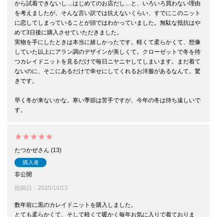
から試着できないし…はじめてのお店だし…と、いろいろ買わない理由
を考えましたが、そんな言い訳では抗えないくらい、すでにこのニット
に恋してしまっていることが頭ではわかっていました。無駄な抵抗はや
めて3日後に購入させていただきました。

実物を手にしたときは本当に嬉しかったです。軽くて柔らかくて、想像
していた以上にアラン調のデザインが美しくて。クローゼットで冬を待
つカレイドニットを見るだけで毎日ニヤニヤしてしまいます。まだ着て
ないのに、そこにあるだけで幸せにしてくれるお洋服があるなんて。驚
きです。

早く冬が来ないかな。寒い季節は苦手ですが、今年の冬は待ち遠しいで
す。
たつかぜ
13
購入者
非公開
投稿日
2025/10/13
数年前に黒のカレイドニットを購入しました。

とても柔らかくて、そして軽くて暖かく毎年お気に入りで着ておりま