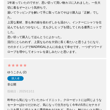
1年迷っていたのですが、思い切って買い物カゴに入れました。一生大
切に着るぞ〜という気持ちで。

届いてラッピングを解いて手に取ってみてやはり購入は「正解」でし
た。

上質な素材、形も体の線を拾わずしかも温かい。インナーにシャツを仕
込んでももたつかないし、丈も少しヒップを隠してくれる優秀ニットで
した。

思い切って購入してほんとうによかった。

流行にとらわれず、上質なものを大切に長く着たいと思うようになり、
そのタイミングでMADRIGALさんに出会えて幸せです。一つずつワード
ローブを増やしてオシャレを楽しみたいと思います。
ゆうこ
2
購入者
非公開
投稿日
2025/11/11
昨年から気になっていたカレイドニット。クローゼットには同じような
セーターばかりだけれど、気になって仕方がなく今年の5月にセナカド
レスを購入に伺うときに季節外れだけれど、見たい、触りたいとお願い