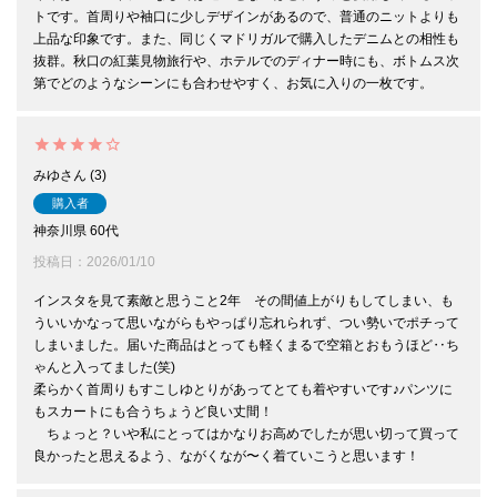
トです。首周りや袖口に少しデザインがあるので、普通のニットよりも
上品な印象です。また、同じくマドリガルで購入したデニムとの相性も
抜群。秋口の紅葉見物旅行や、ホテルでのディナー時にも、ボトムス次
第でどのようなシーンにも合わせやすく、お気に入りの一枚です。
みゆ
3
購入者
神奈川県
60代
投稿日
2026/01/10
インスタを見て素敵と思うこと2年　その間値上がりもしてしまい、も
ういいかなって思いながらもやっぱり忘れられず、つい勢いでポチって
しまいました。届いた商品はとっても軽くまるで空箱とおもうほど‥ち
ゃんと入ってました(笑)

柔らかく首周りもすこしゆとりがあってとても着やすいです♪パンツに
もスカートにも合うちょうど良い丈間！

　ちょっと？いや私にとってはかなりお高めでしたが思い切って買って
良かったと思えるよう、ながくなが〜く着ていこうと思います！