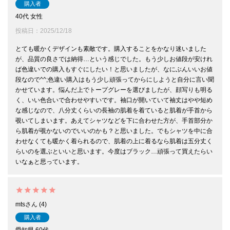
購入者
40代
女性
投稿日
2025/12/18
とても暖かくデザインも素敵です。購入することをかなり迷いました
が、品質の良さでは納得…という感じでした。もう少しお値段が安けれ
ば色違いでの購入もすぐにしたい！と思いましたが、なにぶんいいお値
段なので^^;色違い購入はもう少し頑張ってからにしようと自分に言い聞
かせています。悩んだ上でトープグレーを選びましたが、顔写りも明る
く、いい色合いで合わせやすいです。袖口が開いていて袖丈はやや短め
な感じなので、八分丈くらいの長袖の肌着を着ていると肌着が手首から
覗いてしまいます。あえてシャツなどを下に合わせた方が、手首部分か
ら肌着が覗かないのでいいのかも？と思いました。でもシャツを中に合
わせなくても暖かく着られるので、肌着の上に着るなら肌着は五分丈く
らいのを選ぶといいと思います。今度はブラック…頑張って買えたらい
いなぁと思っています。
mts
4
購入者
愛知県
60代