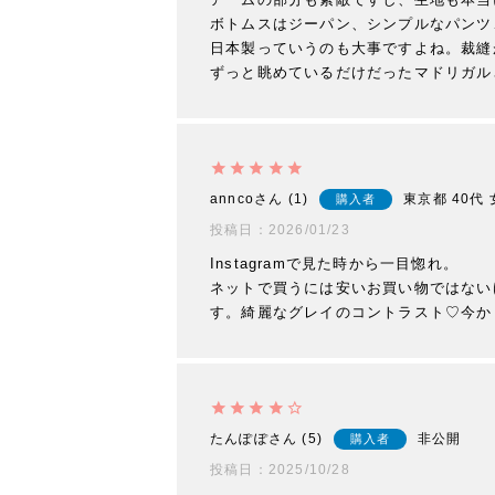
ボトムスはジーパン、シンプルなパンツ
日本製っていうのも大事ですよね。裁縫
annco
1
東京都
40代
購入者
投稿日
2026/01/23
Instagramで見た時から一目惚れ。

ネットで買うには安いお買い物ではない
す。綺麗なグレイのコントラスト♡今か
たんぽぽ
5
非公開
購入者
投稿日
2025/10/28