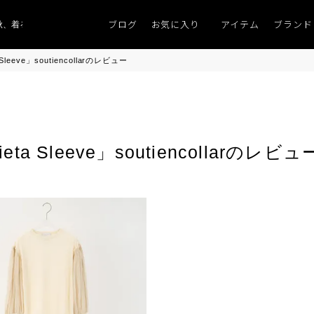
ブログ
お気に入り
アイテム
ブランド
、着るものがない」
「キレイなニット」
ポイント9％「マンスリーポイントキ
eeve」soutiencollarのレビュー
 Sleeve」soutiencollarのレビュ