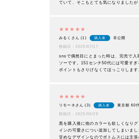
みるく
1
非公開
購入者
投稿日
2025/07/17
snsで偶然目にとまった時は、完売で
ソーです。151センチ50代には可愛
ポイントもさりげなくてほっこりします
リモーネ
3
東京都
60
購入者
投稿日
2025/06/29
黒を購入後に他のカラーも欲しくなりグ
インの可愛さについ追加してしまいまし
甘めなデザインなのでボトムスには主張