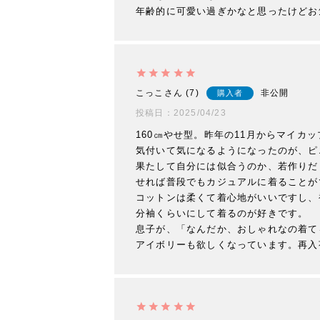
年齢的に可愛い過ぎかなと思ったけどお
こっこ
7
非公開
購入者
投稿日
2025/04/23
160㎝やせ型。昨年の11月からマイ
気付いて気になるようになったのが、ピ
果たして自分には似合うのか、若作りだ
せれば普段でもカジュアルに着ることが
コットンは柔くて着心地がいいですし、
分袖くらいにして着るのが好きです。

息子が、「なんだか、おしゃれなの着て
アイボリーも欲しくなっています。再入