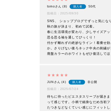
tomo
8
50代
購入者
投稿日
2025/09/30
SNS、 ショップブログでずっと気にな
秋の旅が決まり、初めて試着。

春に生活環境が変わり、少しサイズアッ
恐る恐る袖を通してびっくり！

付かず離れずの絶妙なライン！着痩せ効
か。さりげない後ろネック中央の刺繍が
JUN
4
非公開
購入者
投稿日
2025/07/24
待ちに待ったピエスタスリーブが届きま
って感じです。小柄で細身なだめ当初フ
たつきなどなくていい感じにフィットし