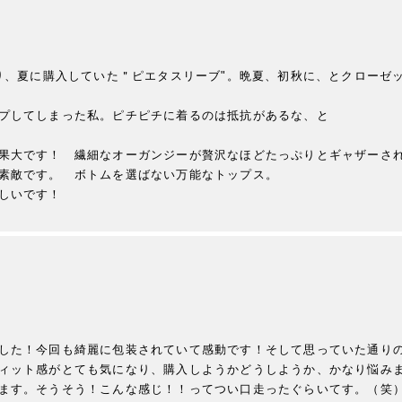
り、夏に購入していた＂ピエタスリーブ"。晩夏、初秋に、とクローゼッ
プしてしまった私。ピチピチに着るのは抵抗があるな、と

果大です！　繊細なオーガンジーが贅沢なほどたっぷりとギャザーされ
素敵です。　ボトムを選ばない万能なトップス。

した！今回も綺麗に包装されていて感動です！そして思っていた通り
ィット感がとても気になり、購入しようかどうしようか、かなり悩み
ます。そうそう！こんな感じ！！ってつい口走ったぐらいてす。（笑