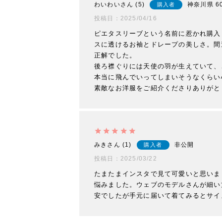
わいわい
5
神奈川県
6
購入者
投稿日
2025/04/16
ピエタスリーブという名前に惹かれ購入
スに透けるお袖とドレープの美しさ。間
正解でした。

後ろ襟ぐりには天使の羽が生えていて、
本当に飛んでいってしまいそうなくらい
素敵なお洋服をご紹介くださりありがと
みき
1
非公開
購入者
投稿日
2025/03/22
たまたまインスタで見て可愛いと思いま
悩みました。ウェブのモデルさんが細い
安でしたが手元に届いて着てみるとサイ