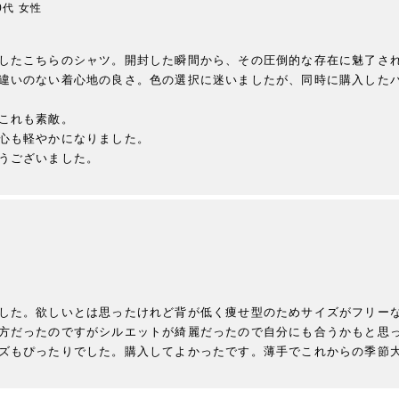
0代
女性
したこちらのシャツ。開封した瞬間から、その圧倒的な存在に魅了さ
違いのない着心地の良さ。色の選択に迷いましたが、同時に購入した
これも素敵。

心も軽やかになりました。

うございました。
した。欲しいとは思ったけれど背が低く痩せ型のためサイズがフリー
方だったのですがシルエットが綺麗だったので自分にも合うかもと思
ズもぴったりでした。購入してよかったです。薄手でこれからの季節