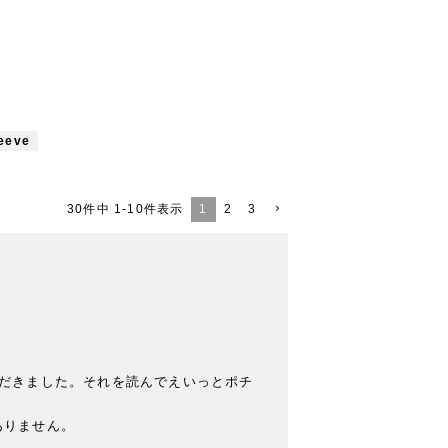
leeve
1
2
3
30
件中
1
-
10
件表示
だきました。それを読んでえいっとポチ
りません。
