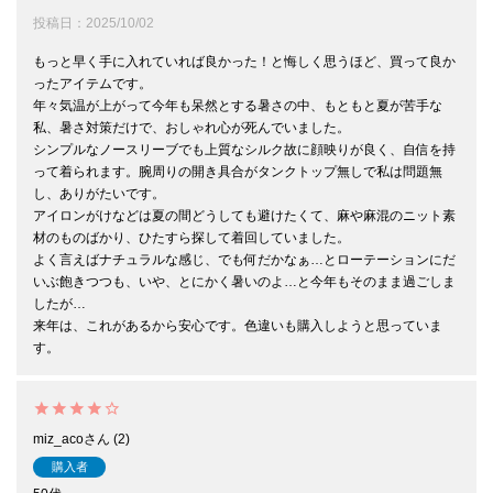
投稿日
2025/10/02
もっと早く手に入れていれば良かった！と悔しく思うほど、買って良か
ったアイテムです。

年々気温が上がって今年も呆然とする暑さの中、もともと夏が苦手な
私、暑さ対策だけで、おしゃれ心が死んでいました。

シンプルなノースリーブでも上質なシルク故に顔映りが良く、自信を持
って着られます。腕周りの開き具合がタンクトップ無しで私は問題無
し、ありがたいです。

アイロンがけなどは夏の間どうしても避けたくて、麻や麻混のニット素
材のものばかり、ひたすら探して着回していました。

よく言えばナチュラルな感じ、でも何だかなぁ…とローテーションにだ
いぶ飽きつつも、いや、とにかく暑いのよ…と今年もそのまま過ごしま
したが…

来年は、これがあるから安心です。色違いも購入しようと思っていま
す。
miz_aco
2
購入者