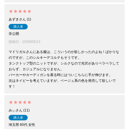
あずき
1
購入者
非公開
投稿日
2026/05/13
マドリガルさんにある服は、こういうのが欲しかったのよね！ばかりな
のですが、このシルキーデコルテもそうです。

タンクトップ型のニットですが、シルクなので光沢がありペラペラして
おらず、カジュアルになりません。

パーカーやカーディガンを着る時にはついこちらに手が伸びます。

次はネイビーを考えていますが、ベージュ系の色を発売して欲しいで
す！
みぃ
11
購入者
埼玉県
60代
女性