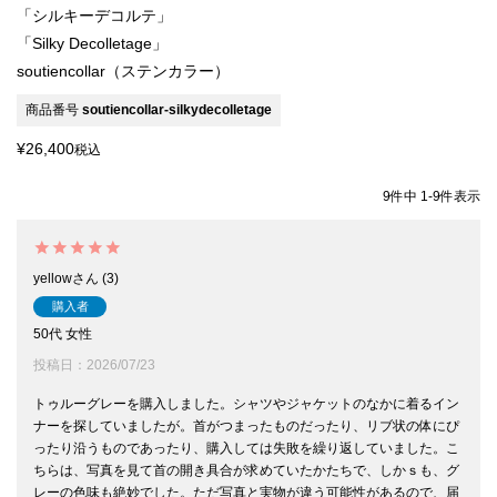
「シルキーデコルテ」
「Silky Decolletage」
soutiencollar（ステンカラー）
商品番号
soutiencollar-silkydecolletage
¥
26,400
税込
9
件中
1
-
9
件表示
yellow
3
購入者
50代
女性
投稿日
2026/07/23
トゥルーグレーを購入しました。シャツやジャケットのなかに着るイン
ナーを探していましたが。首がつまったものだったり、リブ状の体にぴ
ったり沿うものであったり、購入しては失敗を繰り返していました。こ
ちらは、写真を見て首の開き具合が求めていたかたちで、しかｓも、グ
レーの色味も絶妙でした。ただ写真と実物が違う可能性があるので、届