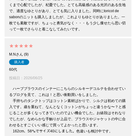
くまで心配でしたが、杞憂でした。とても高級感のある光沢のある生地
で、適度なゆとりがあり、とても気に入りました。同時にtoricot de 
sabonのニットも購入しましたが、これよりもゆとりがありました。一
枚でも素敵ですが、ちょっと勇気がなく・・・もう少し痩せたら思い切
って一枚でさらりと着こなしてみたいです。
M.N
9
購入者
60代
投稿日
2026/06/25
　ハーブブラウスのインナーにこちらのシルキーデコルテを合わせてい
るブログを見て、これは！と思い衝動買いをしました。

　手持ちのタンクトップはコットン素材ばかりで、シルクは初めての購
入です。歳を重ねて、なんとなくコットンがちょっと違うかな〜？と感
じることが多くなってきていたのでよい機会でした。お値段はそれなり
でしたが、なめらかな手触りが上品で、ブラウスやジャケットの中に合
わせるとすごくいい感じで買ってよかったと思います。

　162cm、58㌔でサイズ40にしました。色違いも検討中です。