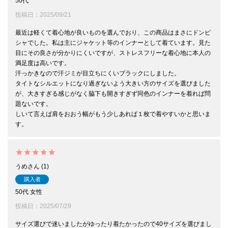
50代
投稿日
2025/09/21
最近は軽くて着心地が良いものを選んでおり、この商品はまさにドンピ
シャでした。私は主にジャケット等のインナーとして着ています。見た
目にその良さが分かりにくいですが、ストレスフリーな着心地に本人の
満足度は高いです。

汗っかきなので汗ジミが目立ちにくいブラックにしました。

タイトなシルエットになり過ぎないよう大きい方のサイズを選びました
が、大きすぎる感じがなく脇下も開きすぎず同色のインナーを着れば問
題ないです。

しいて言えば肩をおおう幅がもう少しあれば１枚で着やすいかと思いま
す。
うめ
1
購入者
50代
女性
投稿日
2025/07/29
サイズ選びで迷いましたがゆったり着たかったので40サイズを選びまし