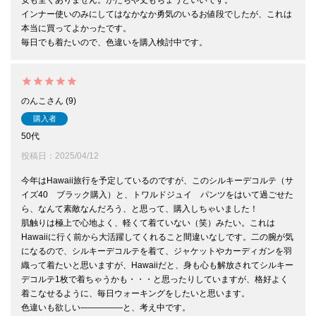
安も全くありません。かたちや丈もちょうどいいです。

インナー使いのみにしてはなかなか勇気のいるお値段でしたが、これは
本当に買ってよかったです。

毎日でも着たいので、色違いを購入検討中です。
のんこ
9
購入者
50代
投稿日
2025/04/12
今年はHawaii旅行を予定しているのですが、このシルキーデコルテ（サ
イズ40　ブラック購入）と、トワルドジュイ　パンツをはいて過ごせた
ら、なんて素敵なんだろう、と思って、購入しちゃいました！

肌触りは極上で心地よく、軽くて着ていない（笑）みたい。これは
Hawaiiに行く前から大活躍してくれること間違いなしです。二の腕が気
になるので、シルキーデコルテを着て、ジャケットやカーディガンを羽
織って着たいと思いますが、Hawaiiだと、身も心も解放されてシルキー
デコルテ1枚で着ちゃうかも・・・と思ったりしていますが、格好よく
着こなせるように、毎日ウォーキングをしたいと思います。

色違いも欲しい―――――と、考え中です。
