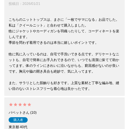
投稿日
2026/01/21
こちらのニットトップスは、まさに「一枚でサマになる」お品でした。

私は「クイールニット」と合わせて購入しました。

他にジャケットやカーディガンを羽織ったりして、コーディネートを楽
しんでます。

季節を問わず着用できるのは本当に嬉しいポイントです。

他に気に入っているのは、自宅で手洗いできる点です。デリケートなニ
ットも、自宅で簡単にお手入れできるので、いつでも清潔に保てて助か
ってます。体のラインにきれいに沿いながらも、窮屈感がないのが良い
です。胸元や脇の開き具合も絶妙で、気に入ってます。

また、サラリとした肌触りも好きです。上質な素材と丁寧な編み地、縫
い目のないストレスフリーな着心地は良かったです。
バベット
10
購入者
東京都
40代