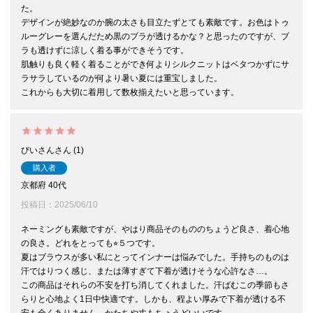
た。

デザインが絶妙なのか腕の太さも目立たずとても素敵です。お色はトゥ
ルーグレーを選んだため黒のブラが透けるかな？と思ったのですが、ブ
ラも透けずに涼しく着る事ができそうです。

肌触りも良く軽く着ることができ何よりシルクニットはベタつかずにサ
ラサラしているのが何より暑い夏には重宝しました。

これからも大切に着用して数枚揃えたいと思っています。
びいさん
1
購入者
京都府
40代
投稿日
2025/06/10
ネーミングも素敵ですが、やはり商品そのもののちょうど良さ、着心地
の良さ。どれをとっても⭐︎５つです。

夏はブラウスが多い私にとってインナーは悩みでした。手持ちのものは
汗ではりつく感じ、または薄すぎて下着が透けそうな心許なさ…。

この商品はそれらの不安を打ち消してくれました。汗ばむこの季節もさ
らりと心地よく1日中快適です。しかも、程よい厚みで下着が透ける不