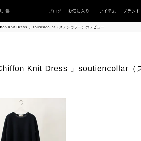
ブログ
お気に入り
アイテム
ブランド
、着るものがない」
「キレイなニット」
ポイント9％「マンスリーポイント
n Knit Dress 」soutiencollar（ステンカラー）のレビュー
fon Knit Dress 」soutienco