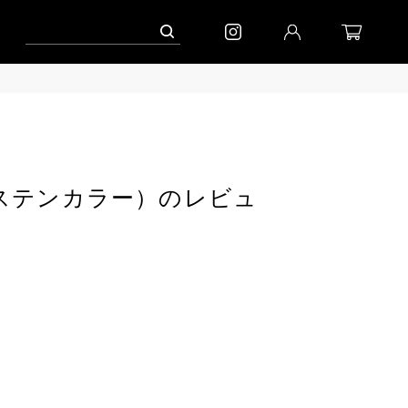
キャンペーン」
到着(8/7)｜eb.a.gos
予約│「エッグジャケット GREY」
llar（ステンカラー）のレビュ