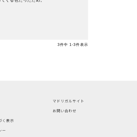
てくる色だったため。

3
件中
1
-
3
件表示
マドリガルサイト
お問い合わせ
づく表示
シー