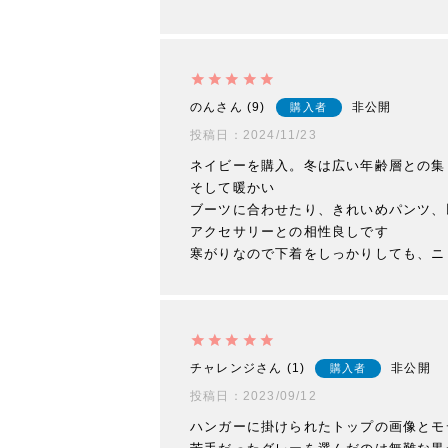
のん
9
非公開
購入者
投稿日
2024/11/23
ネイビーを購入。冬は広い年齢層との集
そして暖かい

ブーツに合わせたり、きれいめパンツ、
アクセサリーとの相性良しです

寒がりなので下着をしっかりしても、ニ
チャレンジ
1
非公開
購入者
投稿日
2023/09/12
ハンガーに掛けられたトップの画像とモデ