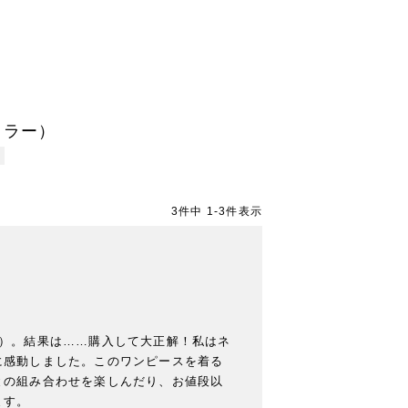
」
ンカラー）
3
件中
1
-
3
件表示
）。結果は……購入して大正解！私はネ
に感動しました。このワンピースを着る
との組み合わせを楽しんだり、お値段以
ます。