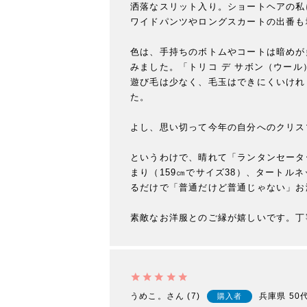
洒落なスリット入り。ショートヘアの私
ワイドパンツやロングスカートの出番も
色は、手持ちのボトムやコートは暗めが
みました。「トリコ デ サボン（ウー
遊び毛は少なく、毛玉はできにくいけれ
た。

よし、思い切って今年の自分へのクリス
というわけで、晴れて「ランタンセータ
まり（159㎝でサイズ38）、タート
るだけで「普通だけど普通じゃない」お
素敵なお洋服とのご縁が嬉しいです。丁
うめこ。
7
兵庫県
50
購入者