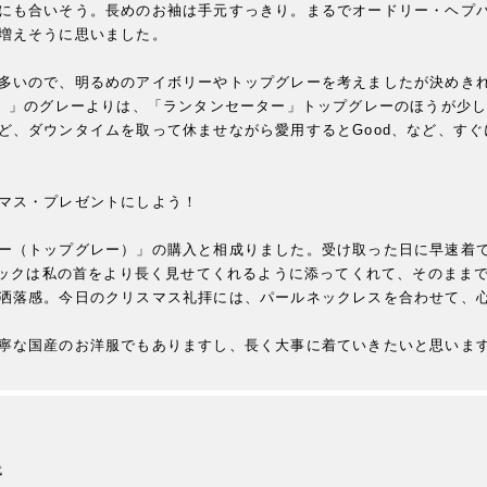
にも合いそう。長めのお袖は手元すっきり。まるでオードリー・ヘプ
増えそうに思いました。

多いので、明るめのアイボリーやトップグレーを考えましたが決めき
ル）」のグレーよりは、「ランタンセーター」トップグレーのほうが少
ど、ダウンタイムを取って休ませながら愛用するとGood、など、す
マス・プレゼントにしよう！

ー（トップグレー）」の購入と相成りました。受け取った日に早速着
ルネックは私の首をより長く見せてくれるように添ってくれて、そのまま
洒落感。今日のクリスマス礼拝には、パールネックレスを合わせて、心
寧な国産のお洋服でもありますし、長く大事に着ていきたいと思いま
代