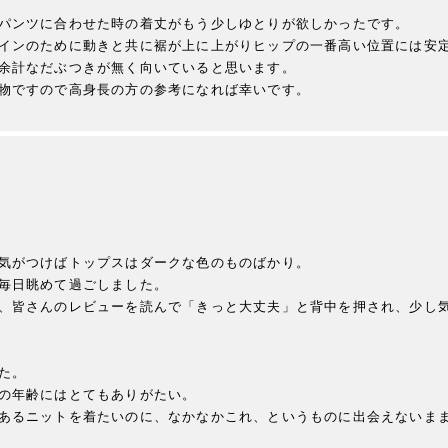
パンツに合わせた時の着丈がもう少しゆとりが欲しかったです。

インのために動きと共に裾が上に上がりヒップの一番高い位置には安定
余計なだぶつきが無く向いていると思います。

物ですので高身長の方の参考になれば幸いです。
気がつけばトップスはダークな色のものばかり。

毎日眺めて過ごしました。

、皆さんのレビューを読んで「きっと大丈夫」と背中を押され、少し
。

の年齢にはとてもありがたい。

あるニットを着たいのに、なかなかこれ、というものに出会えないま