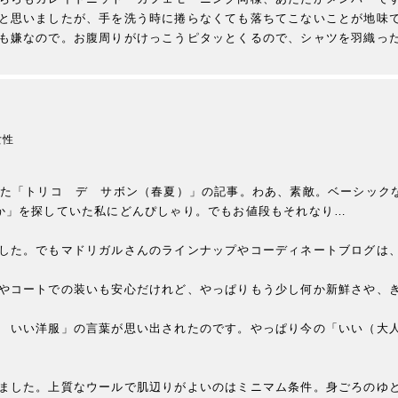
と思いましたが、手を洗う時に捲らなくても落ちてこないことが地味
も嫌なので。お腹周りがけっこうピタッとくるので、シャツを羽織っ
女性
れた「トリコ　デ　サボン（春夏）」の記事。わあ、素敵。ベーシック
か」を探していた私にどんぴしゃり。でもお値段もそれなり…

した。でもマドリガルさんのラインナップやコーディネートブログは、
やコートでの装いも安心だけれど、やっぱりもう少し何か新鮮さや、き
　いい洋服」の言葉が思い出されたのです。やっぱり今の「いい（大
ました。上質なウールで肌辺りがよいのはミニマム条件。身ごろのゆ