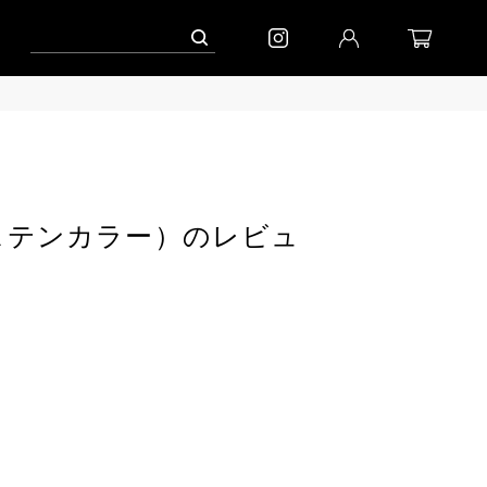
到着(8/7)｜eb.a.gos
予約│「エッグジャケット GREY」
lar（ステンカラー）のレビュ