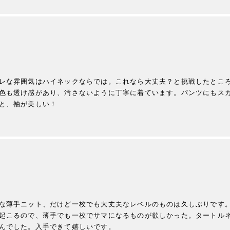
レな雰囲気はハイネックならでは。これなら大丈夫？と挑戦したとこ
色も透け感があり、汚さないように丁寧に着ています。パンツにもス
と、袖が美しい！

な薄手ニット、だけど一枚でも大丈夫なレベルのものは久しぶりです
起こるので、薄手でも一枚でサマになるものが欲しかった。タートル
んでした。入手できて嬉しいです。
