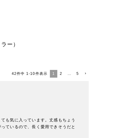
ンカラー）
1
2
…
5
42
件中
1
-
10
件表示
とても気に入っています。丈感もちょう
がっているので、長く愛用できそうだと