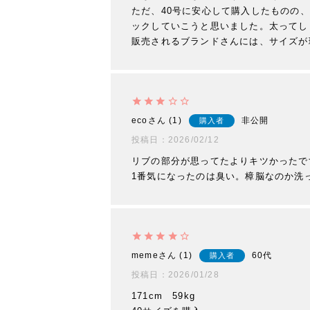
ただ、40号に安心して購入したものの
ックしていこうと思いました。太ってし
販売されるブランドさんには、サイズが
eco
1
非公開
購入者
投稿日
2026/02/12
リブの部分が思ってたよりキツかったで
1番気になったのは臭い。樟脳なのか洗
meme
1
60代
購入者
投稿日
2026/01/28
171cm　59kg
