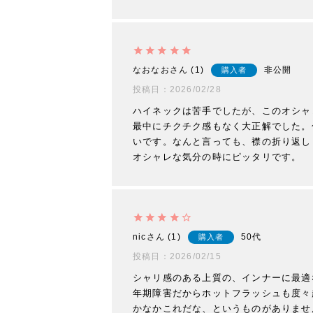
なおなお
1
非公開
購入者
投稿日
2026/02/28
ハイネックは苦手でしたが、このオシャ
最中にチクチク感もなく大正解でした。
いです。なんと言っても、襟の折り返し
オシャレな気分の時にピッタリです。
nic
1
50代
購入者
投稿日
2026/02/15
シャリ感のある上質の、インナーに最適
年期障害だからホットフラッシュも度々
かなかこれだな、というものがありませ