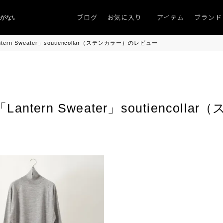
ブログ
お気に入り
アイテム
ブランド
ない」
「キレイなニット」
ポイント9％「マンスリーポイントキャンペーン」
rn Sweater」soutiencollar（ステンカラー）のレビュー
tern Sweater」soutiencol