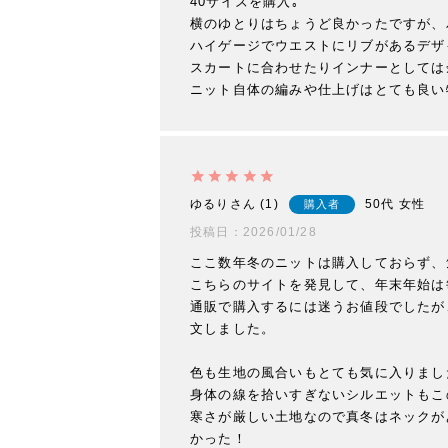
40サイズを購入｡

横のゆとりはちょうど良かったですが、
ハイゲージでウエストにリブがあるデザ
スカートに合わせたりインナーとしては
ニット自体の編みや仕上げはとても良い
ゆるり
1
50代
女性
購入者
投稿日
2026/01/28
ここ数年冬のニットは購入しておらず、
こちらのサイトを発見して、年末年始は
通販で購入するには迷うお値段でしたが
文しました。

色も生地の風合いもとても気に入りました
身体の線を拾いすぎないシルエットもこ
寒さが厳しい土地なので真冬はネックが
かった！
