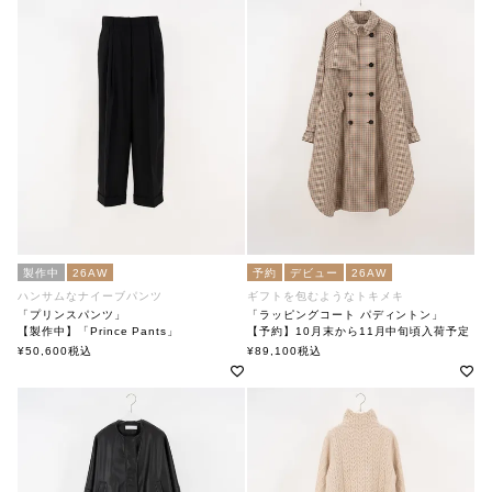
製作中
26AW
予約
デビュー
26AW
ハンサムなナイーブパンツ
ギフトを包むようなトキメキ
「プリンスパンツ」
「ラッピングコート パディントン」
【製作中】「Prince Pants」
【予約】10月末から11月中旬頃入荷予定
soutiencollar（ステンカラー）
「Wrapping Coat Paddington」
¥
50,600
税込
¥
89,100
税込
soutiencollar(ステンカラー)