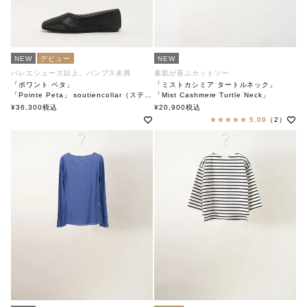
NEW
デビュー
NEW
バレエシューズ以上、パンプス未満
素肌が喜ぶカットソー
「ポワント ペタ」
「ミストカシミア タートルネック」
「Pointe Peta」 soutiencollar（ステンカラー）
「Mist Cashmere Turtle Neck」
soutiencollar（ステンカラー）
¥
36,300
税込
¥
20,900
税込
5.00
（2）