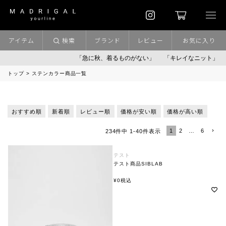
アイテム
検索
ブランド
レビュー
お気に入り
「急に秋、着るものがない」
「キレイなニット」
ポイント
トップ
ステンカラー商品一覧
おすすめ順
新着順
レビュー順
価格が安い順
価格が高い順
1
2
…
6
234
件中
1
-
40
件表示
テスト
テスト商品SIBLAB
¥
0
税込