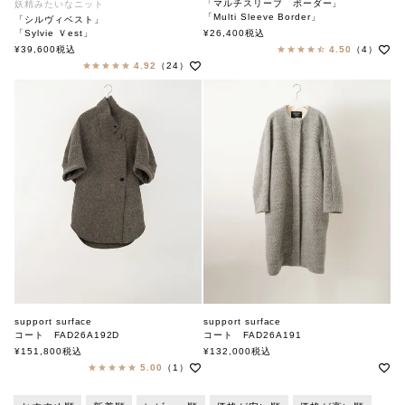
「マルチスリーブ ボーダー」
妖精みたいなニット
「Multi Sleeve Border」
「シルヴィベスト」
soutiencollar（ステンカラー）
「Sylvie Ｖest」
¥
26,400
税込
soutiencollar（ステンカラー）
¥
39,600
税込
4.50
（4）
4.92
（24）
support surface
support surface
コート FAD26A192D
コート FAD26A191
サポートサーフェス
サポートサーフェス
¥
151,800
税込
¥
132,000
税込
5.00
（1）