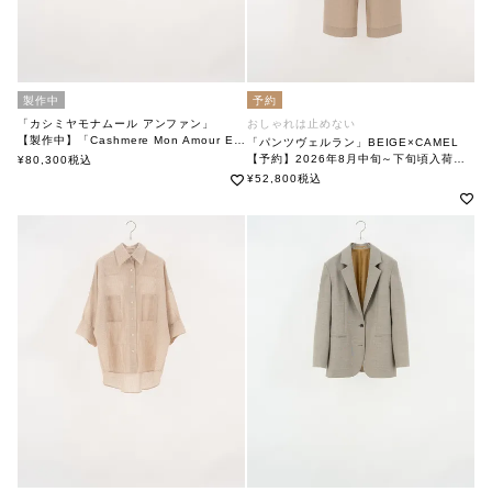
製作中
予約
「カシミヤモナムール アンファン」
おしゃれは止めない
【製作中】「Cashmere Mon Amour Enfant」
「パンツヴェルラン」BEIGE×CAMEL
soutiencollar（ステンカラー）
【予約】2026年8月中旬～下旬頃入荷予定
¥
80,300
税込
「Pants Verlan」BEIGE×CAMEL
¥
52,800
税込
soutiencollar(ステンカラー)