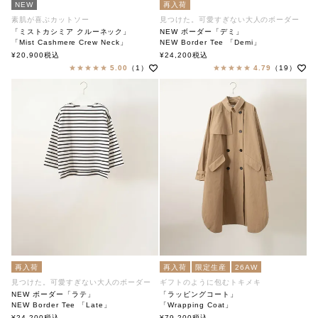
NEW
再入荷
素肌が喜ぶカットソー
見つけた。可愛すぎない大人のボーダー
「ミストカシミア クルーネック」
NEW ボーダー「デミ」
「Mist Cashmere Crew Neck」
NEW Border Tee 「Demi」
soutiencollar（ステンカラー）
soutiencollar（ステンカラー）
¥
20,900
税込
¥
24,200
税込
5.00
（1）
4.79
（19）
再入荷
再入荷
限定生産
26AW
見つけた。可愛すぎない大人のボーダー
ギフトのように包むトキメキ
NEW ボーダー「ラテ」
「ラッピングコート」
NEW Border Tee 「Late」
「Wrapping Coat」
soutiencollar（ステンカラー）
soutiencollar（ステンカラー）
¥
24,200
税込
¥
79,200
税込