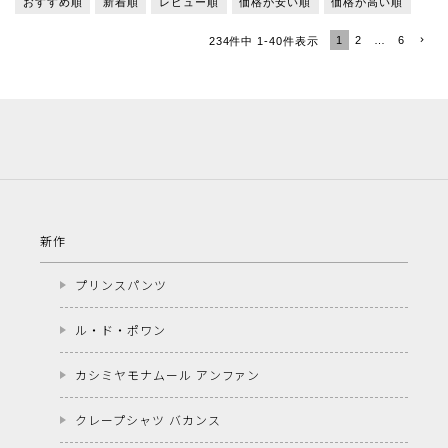
おすすめ順
新着順
レビュー順
価格が安い順
価格が高い順
1
2
…
6
234
件中
1
-
40
件表示
新作
プリンスパンツ
ル・ド・ポワン
カシミヤモナムール アンファン
クレープシャツ バカンス