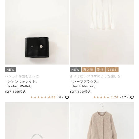
NEW
NEW
再入荷
別注
26SS
ハンカチを畳むように
さりげないアロマのような癒しを
「パタンウォレット」
「ハーブブラウス」
「Patan Wallet」
「herb blouse」
soutiencollar（ステンカラー）
soutiencollar（ステンカラー）
¥
27,500
税込
¥
37,400
税込
4.83
（6）
4.76
（17）