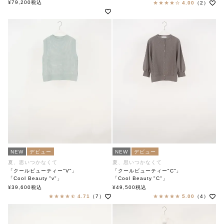
soutiencollar(ステンカラー)
¥
79,200
税込
4.00
（2）
NEW
デビュー
NEW
デビュー
夏、思いつかなくて
夏、思いつかなくて
「クールビューティー"V"」
「クールビューティー"C"」
「Cool Beauty "v"」
「Cool Beauty "C"」
soutiencollar（ステンカラー）
soutiencollar（ステンカラー）
¥
39,600
税込
¥
49,500
税込
4.71
（7）
5.00
（4）