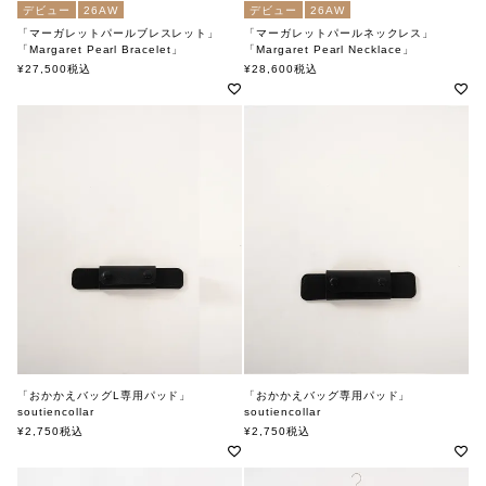
デビュー
26AW
デビュー
26AW
「マーガレットパールブレスレット」
「マーガレットパールネックレス」
「Margaret Pearl Bracelet」
「Margaret Pearl Necklace」
soutiencollar×kaori shimomura（ステンカラー×カオリシモムラ）
soutiencollar×kaori shimomura（ステンカラー×カオリシモムラ）
¥
27,500
税込
¥
28,600
税込
「おかかえバッグL専用パッド」
「おかかえバッグ専用パッド」
soutiencollar
soutiencollar
ステンカラー
ステンカラー
¥
2,750
税込
¥
2,750
税込