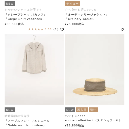
NEW
デビュー
おかたいシャツは苦手です
心も身体も腑におちる
「クレープシャツ バカンス」
「オーディナリージャケット」
「Crepe Shirt Vacances」
「Ordinary Jacket」
soutiencollar（ステンカラー）
soutiencollar(ステンカラー)
¥
38,500
税込
¥
75,900
税込
5.00
（1）
NEW
NEW
再入荷
別注
曖昧季節の常備服
ハット Sheer
soutiencollar×tocit（ステンカラー×トチエット）
「ノーブルマント リュミエール」
「Noble mantle Lumilere」
¥
19,800
税込