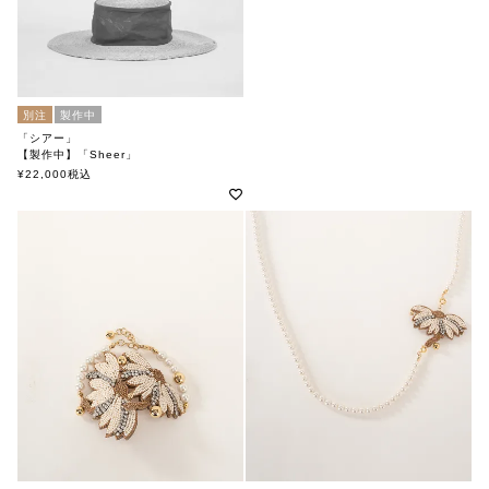
別注
製作中
「シアー」
【製作中】「Sheer」
soutiencollar×tocit
¥
22,000
税込
（ステンカラー×トチエット）