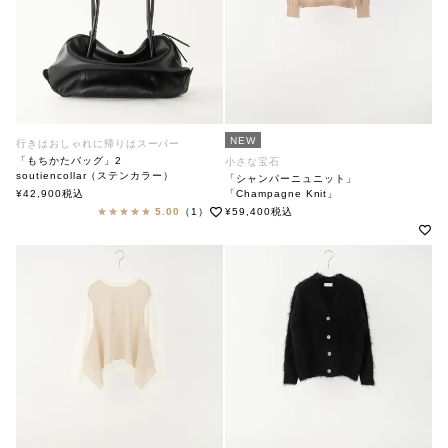
NEW
行きはおしゃれに帰りはスーパー
「もちかたバッグ」2
小さな宝石
soutiencollar（ステンカラー）
「シャンパーニュニット」
¥
42,900
税込
「Champagne Knit」
soutiencollar（ステンカラー）
5.00
（1）
¥
59,400
税込