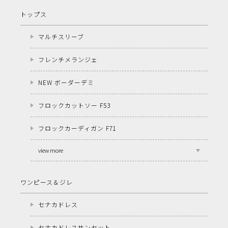
トップス
マルチスリーブ
フレンチメランジェ
NEW ボーダーデミ
フロックカットソー F53
フロックカーディガン F71
view more
ワンピース＆ジレ
セナカドレス
セナカドレスサンセット