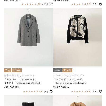
4.82
（11）
4.73
（30）
予約
26AW
NEW
再入荷
お手やわらかなジャケット
ジレのようなカーディガン
「カンパーニュジャケット」
「トワルドジュイカーデ」
【予約】「Campagne Jacket」
「Toile de jouy cardigan」
soutiencollar（ステンカラー）
soutiencollar（ステンカラー）
¥
58,300
税込
¥
49,500
税込
4.89
（9）
4.92
（12）