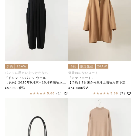
予約
26AW
予約
限定生産
26AW
パンツに尾ヒレをつけたなら
気兼ねのないコート
「ドルフィンパンツ ウール」
「ミディコート」
【予約】2026年9月末～10月初旬頃入荷予定
【予約】7月末から8月上旬頃入荷予定
「Dolphin pants wool」
「Midi Coat」
¥
57,200
税込
¥
74,800
税込
soutiencollar(ステンカラー)
soutiencollar（ステンカラー）
5.00
（1）
5.00
（7）