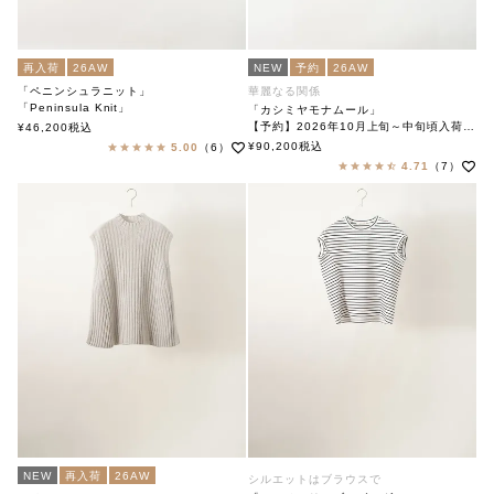
再入荷
26AW
NEW
予約
26AW
「ペニンシュラニット」
華麗なる関係
「Peninsula Knit」
「カシミヤモナムール」
soutiencollar（ステンカラー）
【予約】2026年10月上旬～中旬頃入荷予定
¥
46,200
税込
「Cashmere Mon Amour」
¥
90,200
税込
5.00
（6）
soutiencollar（ステンカラー）
4.71
（7）
NEW
再入荷
26AW
シルエットはブラウスで