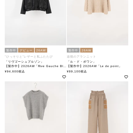
製作中
デビュー
26AW
製作中
26AW
"ひっそりと”レザーと私ふたたび
追憶のアランニット
「リヴゴーシュブルゾン」
「ル・ド・ポワン」
【製作中】2026AW「Rive Gauche Blouson」
【製作中】2026AW「Le de point」
soutiencollar(ステンカラー)
soutiencollar（ステンカラー）
¥
94,600
税込
¥
89,100
税込