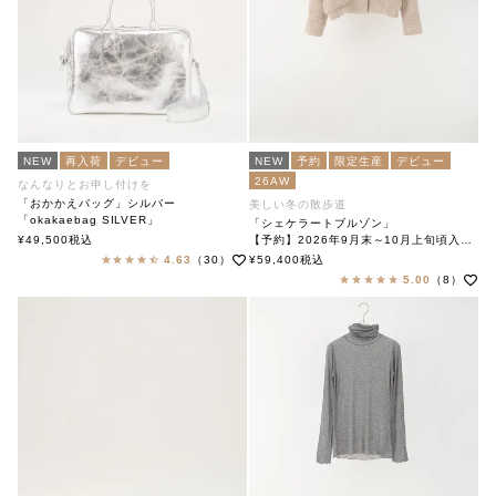
NEW
再入荷
デビュー
NEW
予約
限定生産
デビュー
26AW
なんなりとお申し付けを
「おかかえバッグ」シルバー
美しい冬の散歩道
「okakaebag SILVER」
「シェケラートブルゾン」
soutiencollar（ステンカラー）
¥
49,500
税込
【予約】2026年9月末～10月上旬頃入荷予定
「Shakerato Blouson」
4.63
（30）
¥
59,400
税込
soutiencollar（ステンカラー）
5.00
（8）