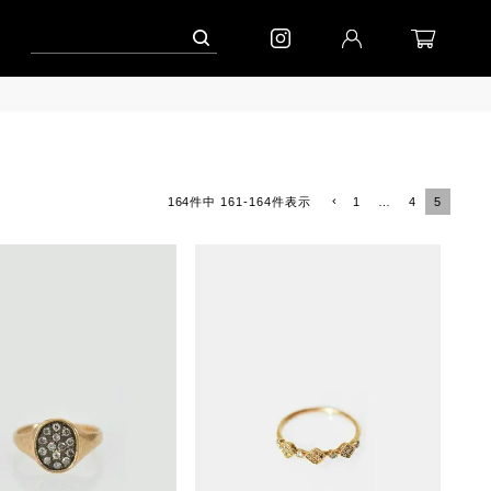
ンペーン」
到着(8/7)｜eb.a.gos
予約│「エッグジャケット GREY」
1
…
4
5
164
件中
161
-
164
件表示