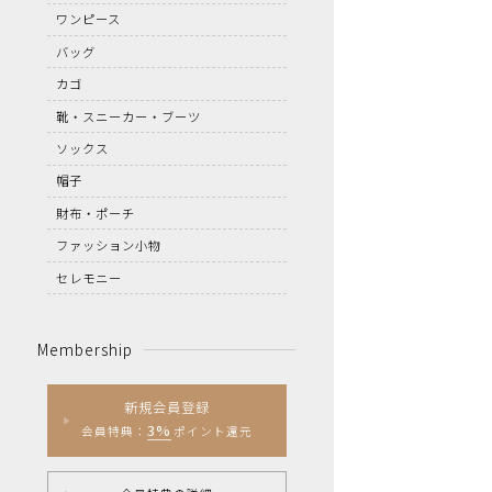
ワンピース
バッグ
カゴ
靴・スニーカー・ブーツ
ソックス
帽子
財布・ポーチ
ファッション小物
セレモニー
Membership
新規会員登録
3%
会員特典：
ポイント還元