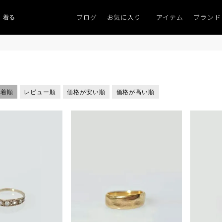
ブログ
お気に入り
アイテム
ブランド
着るものがない」
「キレイなニット」
ポイント9％「マンスリーポイントキャ
新着順
レビュー順
価格が安い順
価格が高い順