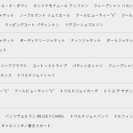
ル・ド・ポワン
カシミヤモナムール アンファン
クレープシャツ バカ
ャケット
ノーブルマント リュミエール
クールビューティー"V"
クール
ラッピングコート パディントン
リヴゴーシュブルゾン
ャケット
オーディナリージャケット
ナッツジャケット
ポートジャケ
ット
ハーブブラウス
コットンストライプ
パティシエシャツ
クレープシャ
バカンス
トワルドジュイシャツ
"C"
クールビューティー"V"
トワルドジュイカーデ
トリコ デ サボン
パンツヴェルラン BEIGE×CAMEL
トワルドジュイパンツ
ドルフィ
ギャルソンチノ巻きスカート