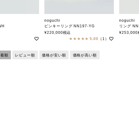
noguchi
noguch
-WH
ピンキーリング NN197-YG
リング NN
ノグチ
ノグチ
¥
220,000
税込
¥
253,000
5.00
（1）
新着順
レビュー順
価格が安い順
価格が高い順