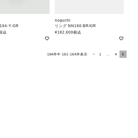
i
noguchi
194-Y-GR
リング NN160-BR/GR
ノグチ
税込
¥
182,600
税込
1
…
4
5
164
件中
161
-
164
件表示