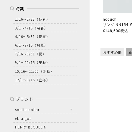
時期
1/16～2/28
（冬春）
noguchi
リング NN154
3/1～4/15
（陽春）
ノグチ
¥
148,500
税込
4/16～5/31
（春夏）
6/1～7/15
（初夏）
おすすめ順
7/16～8/31
（夏）
9/1～10/15
（早秋）
10/16～11/30
（晩秋）
12/1～1/15
（立冬）
ブランド
soutiencollar
eb.a.gos
HENRY BEGUELIN