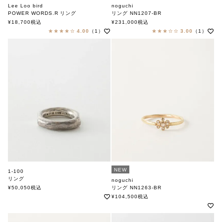
Lee Loo bird
noguchi
POWER WORDS.R リング
リング NN1207-BR
リーローバード
ノグチ
¥
18,700
税込
¥
231,000
税込
4.00
（1）
3.00
（1）
NEW
1-100
リング
noguchi
ワン-ワンハンドレッド
¥
50,050
税込
リング NN1263-BR
ノグチ
¥
104,500
税込