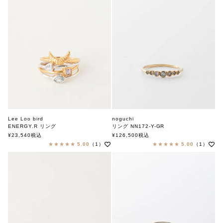
Lee Loo bird
noguchi
ENERGY.R リング
リング NN172-Y-GR
リーローバード
ノグチ
¥
23,540
税込
¥
126,500
税込
5.00
（1）
5.00
（1）