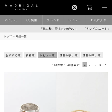
アイテム
検索
ブランド
レビュー
お気に入り
「急に秋、着るものがない」
「キレイなニット」
ポイ
トップ
商品一覧
おすすめ順
新着順
レビュー順
価格が安い順
価格が高い順
1
2
…
5
164
件中
1
-
40
件表示