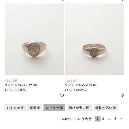
noguchi
noguchi
リング NN1213-W-BR
リング NN1212-W-BR
ノグチ
ノグチ
¥
385,000
税込
¥
159,500
税込
おすすめ順
新着順
レビュー順
価格が安い順
価格が高い順
1
2
…
5
164
件中
1
-
40
件表示