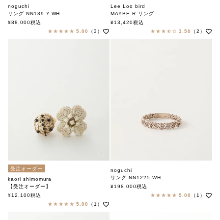
noguchi
Lee Loo bird
リング NN139-Y-WH
MAYBE.R リング
ノグチ
リーローバード
¥
88,000
税込
¥
13,420
税込
5.00
（3）
3.50
（2）
受注オーダー
noguchi
リング NN1225-WH
kaori shimomura
ノグチ
【受注オーダー】
¥
198,000
税込
ピンキーリング
¥
12,100
税込
5.00
（1）
カオリ シモムラ
5.00
（1）