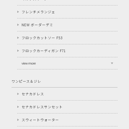
フレンチメランジェ
NEW ボーダーデミ
フロックカットソー F53
フロックカーディガン F71
view more
ワンピース＆ジレ
セナカドレス
セナカドレスサンセット
スウィートウォーター