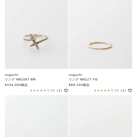
noguchi
noguchi
リング NN1067-BR
リング NN127-YG
ノグチ
ノグチ
¥
154,000
税込
¥
89,100
税込
5.00
（1）
5.00
（1）