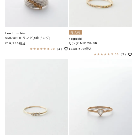
再入荷
Lee Loo bird
AMOUR.R リング(5連リング)
noguchi
リーローバード
¥
16,280
税込
リング NN128-BR
ノグチ
5.00
（4）
¥
148,500
税込
5.00
（3）