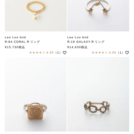
Lee Loo bird
Lee Loo bird
R-84 CORAL.R リング
R-19 GALAXY.R リング
リーローバード
リーローバード
¥
15,730
税込
¥
14,630
税込
4.00
（1）
4.00
（1）