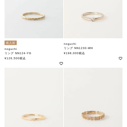
再入荷
noguchi
リング NN1230-WH
noguchi
ノグチ
リング NN124-YG
¥
198,000
税込
ノグチ
¥
126,500
税込