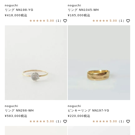
noguchi
noguchi
リング NN198-YG
リング NN1045-WH
ノグチ
ノグチ
¥
418,000
税込
¥
165,000
税込
5.00
（1）
5.00
（1）
noguchi
noguchi
リング NN266-WH
ピンキーリング NN197-YG
ノグチ
ノグチ
¥
583,000
税込
¥
220,000
税込
5.00
（1）
5.00
（1）