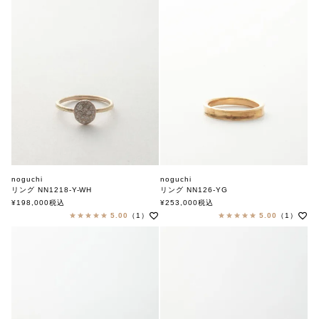
noguchi
noguchi
リング NN1218-Y-WH
リング NN126-YG
ノグチ
ノグチ
¥
198,000
税込
¥
253,000
税込
5.00
（1）
5.00
（1）