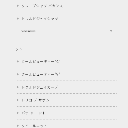
クレープシャツ バカンス
トワルドジュイシャツ
view more
ニット
クールビューティー"C"
クールビューティー"V"
トワルドジュイカーデ
トリコ デ サボン
パテ ド ニット
クイールニット