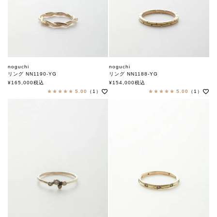
noguchi
noguchi
リング NN1190-YG
リング NN1188-YG
ノグチ
ノグチ
¥
165,000
税込
¥
154,000
税込
5.00
（1）
5.00
（1）