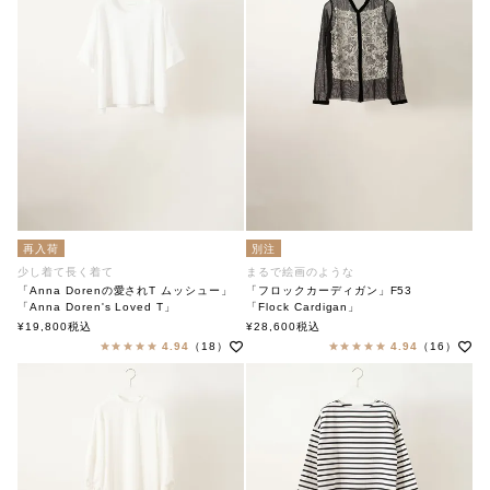
再入荷
別注
少し着て長く着て
まるで絵画のような
「Anna Dorenの愛されT ムッシュー」
「フロックカーディガン」F53
「Anna Doren's Loved T」
「Flock Cardigan」
soutiencollar（ステンカラー）
soutiencollar（ステンカラー）
¥
19,800
税込
¥
28,600
税込
4.94
（18）
4.94
（16）