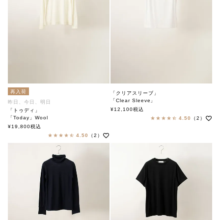
再入荷
「クリアスリーブ」
「Clear Sleeve」
昨日、今日、明日
soutiencollar（ステンカラー）
¥
12,100
税込
「トゥディ」
「Today」Wool
4.50
（2）
soutiencollar（ステンカラー）
¥
19,800
税込
4.50
（2）