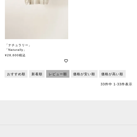
「ナチュラリー」
「Naturally」
soutiencollar（ステンカラー）
¥
28,600
税込
おすすめ順
新着順
レビュー順
価格が安い順
価格が高い順
33
件中
1
-
33
件表示