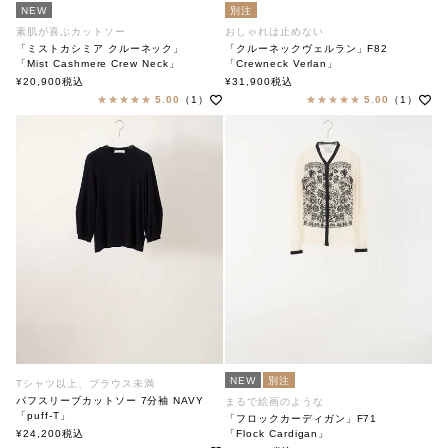
NEW
別注
素肌が喜ぶカットソー
おしゃれは止めない
「ミストカシミア クルーネック」
「クルーネックヴェルラン」F82
「Mist Cashmere Crew Neck」
「Crewneck Verlan」
soutiencollar（ステンカラー）
soutiencollar×ANTIPAST
¥
20,900
税込
¥
31,900
税込
ステンカラー×アンティパスト
5.00
（1）
5.00
（1）
NEW
別注
Tシャツ以上、ブラウス未満
パフスリーブカットソー 7分袖 NAVY
まるで絵画のような
「puff-T」
「フロックカーディガン」F71
soutiencollar（ステンカラー）
¥
24,200
税込
「Flock Cardigan」