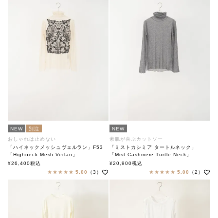
NEW
別注
NEW
おしゃれは止めない
素肌が喜ぶカットソー
「ハイネックメッシュヴェルラン」F53
「ミストカシミア タートルネック」
「Highneck Mesh Verlan」
「Mist Cashmere Turtle Neck」
soutiencollar×ANTIPAST
soutiencollar（ステンカラー）
¥
26,400
税込
¥
20,900
税込
ステンカラー×アンティパスト
5.00
（3）
5.00
（2）