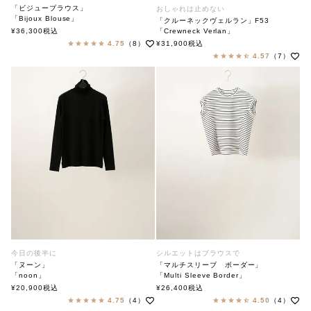
「ビジューブラウス」
おしゃれは止めない
「Bijoux Blouse」
「クルーネックヴェルラン」F53
soutiencollar（ステンカラー）
¥
36,300
税込
「Crewneck Verlan」
soutiencollar×ANTIPAST
4.75
（8）
¥
31,900
税込
ステンカラー×アンティパスト
4.57
（7）
今日の後半に
シルエットはブラウスで
「ヌーン」
「マルチスリーブ ボーダー」
「noon」
「Multi Sleeve Border」
soutiencollar（ステンカラー）
soutiencollar（ステンカラー）
¥
20,900
税込
¥
26,400
税込
4.75
（4）
4.50
（4）