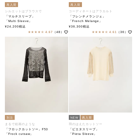
再入荷
再入荷
シルエットはブラウスで
コーディネートはアラカルト
「マルチスリーブ」
「フレンチメランジェ」
「Multi Sleeve」
「French Melange」
soutiencollar（ステンカラー）
soutiencollar（ステンカラー）
¥
24,200
税込
¥
36,300
税込
4.67
（48）
4.61
（36）
別注
NEW
再入荷
まるで絵画のような
羽のはえたカットソー
「フロックカットソー」F53
「ピエタスリーブ」
「Frock cutsaw」
「Pieta Sleeve」