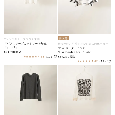
再入荷
Tシャツ以上、ブラウス未満
「パフスリーブカットソー 7分袖」
見つけた。可愛すぎない大人のボーダー
「puff-T」
NEW ボーダー「ラテ」
soutiencollar（ステンカラー）
¥
24,200
税込
NEW Border Tee 「Late」
soutiencollar（ステンカラー）
4.92
（12）
¥
24,200
税込
4.82
（11）