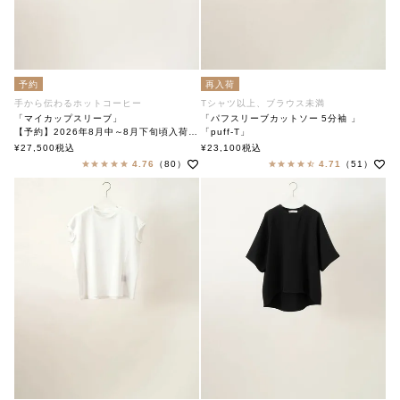
予約
再入荷
手から伝わるホットコーヒー
Tシャツ以上、ブラウス未満
「マイカップスリーブ」
「パフスリーブカットソー 5分袖 」
【予約】2026年8月中～8月下旬頃入荷予定
「puff-T」
「My Cup Sleeve」
soutiencollar（ステンカラー）
¥
27,500
税込
¥
23,100
税込
soutiencollar（ステンカラー）
4.76
（80）
4.71
（51）