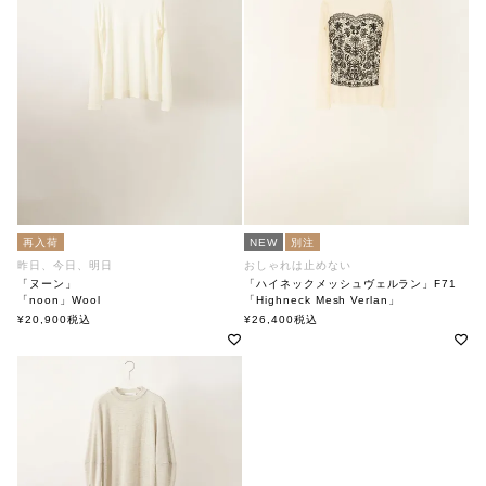
再入荷
NEW
別注
昨日、今日、明日
おしゃれは止めない
「ヌーン」
「ハイネックメッシュヴェルラン」F71
「noon」Wool
「Highneck Mesh Verlan」
soutiencollar（ステンカラー）
soutiencollar×ANTIPAST
¥
20,900
税込
¥
26,400
税込
ステンカラー×アンティパスト