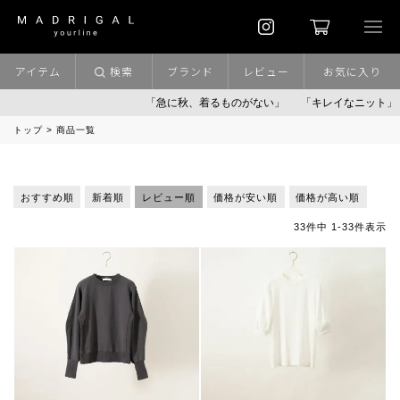
アイテム
検索
ブランド
レビュー
お気に入り
「急に秋、着るものがない」
「キレイなニット」
ポイ
トップ
商品一覧
おすすめ順
新着順
レビュー順
価格が安い順
価格が高い順
33
件中
1
-
33
件表示