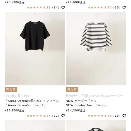
soutiencollar（ステンカラー）
soutiencollar
¥
26,400
税込
¥
28,600
税込
4.82
（34）
4.90
（30）
再入荷
再入荷
少し着て長く着て
見つけた。可愛すぎない大人のボーダー
「Anna Dorenの愛されT アンファン」
NEW ボーダー「デミ」
「Anna Doren's Loved T」
NEW Border Tee 「Demi」
soutiencollar（ステンカラー）
soutiencollar（ステンカラー）
¥
19,800
税込
¥
24,200
税込
4.64
（22）
4.79
（19）