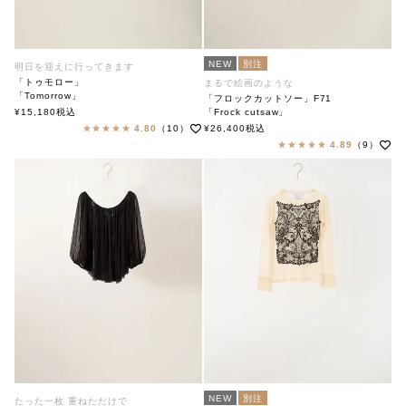
NEW
別注
明日を迎えに行ってきます
「トゥモロー」
まるで絵画のような
「Tomorrow」
「フロックカットソー」F71
soutiencollar（ステンカラー）
¥
15,180
税込
「Frock cutsaw」
soutiencollar×ANTIPAST
4.80
（10）
¥
26,400
税込
ステンカラー×アンティパスト
4.89
（9）
NEW
別注
たった一枚 重ねただけで