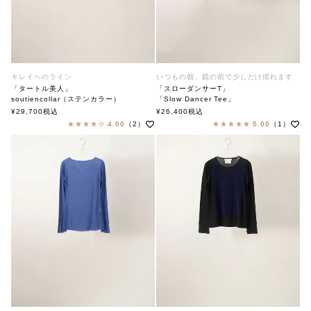
キレイへのライン
いつもの朝、鏡の前で少しだけ揺れます
「タートル美人」
「スローダンサーT」
soutiencollar（ステンカラー）
「Slow Dancer Tee」
soutiencollar（ステンカラー）
¥
29,700
税込
¥
26,400
税込
4.00
（2）
5.00
（1）