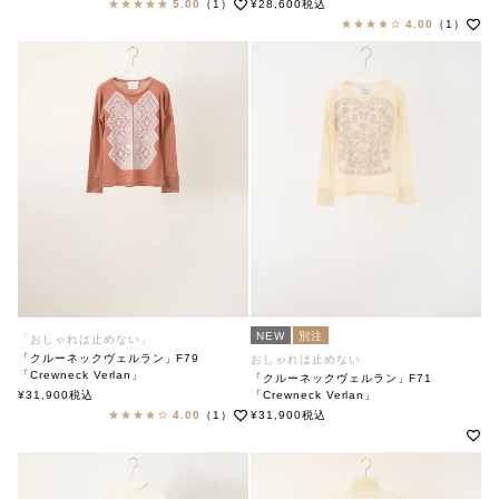
soutiencollar（ステンカラー）
5.00
（1）
¥
28,600
税込
4.00
（1）
NEW
別注
「おしゃれは止めない」
「クルーネックヴェルラン」F79
おしゃれは止めない
「Crewneck Verlan」
「クルーネックヴェルラン」F71
soutiencollar×ANTIPAST
¥
31,900
税込
「Crewneck Verlan」
ステンカラー×アンティパスト
soutiencollar×ANTIPAST
4.00
（1）
¥
31,900
税込
ステンカラー×アンティパスト