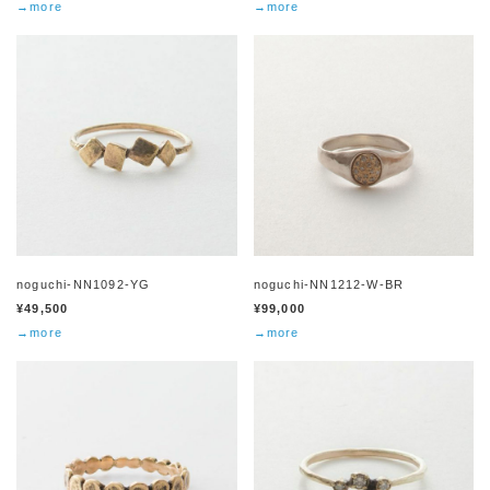
→more
→more
noguchi-NN1092-YG
noguchi-NN1212-W-BR
¥49,500
¥99,000
→more
→more