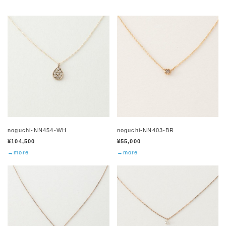
noguchi-NN454-WH
noguchi-NN403-BR
¥104,500
¥55,000
→more
→more