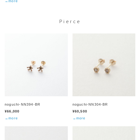
→more
Pierce
noguchi-NN394-BR
noguchi-NN304-BR
¥66,000
¥60,500
→more
→more