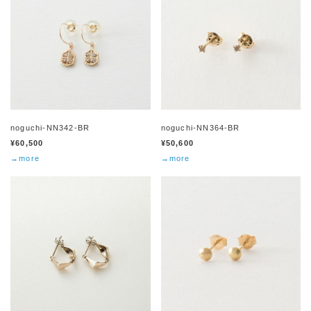
noguchi-NN342-BR
noguchi-NN364-BR
¥60,500
¥50,600
→more
→more