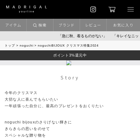
アイテム
検索
ブランド
レビュー
お気に入り
「急に秋、着るものがない」
「キレイなニット」
トップ
noguchi
noguchiBIJOUX クリスマス特集2024
ポイント3%還元中
Story
今年のクリスマス
大切な人に喜んでもらいたい
一年頑張った自分に、最高のプレゼントをおくりたい
noguchi bijouxのさりげない輝きに
きらきらの思いをのせて
スペシャルな贈り物を