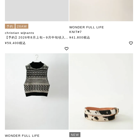
予約
26AW
WONDER FULL LIFE
KNIT#7
christian wijnants
ワンダフルライフ
【予約】2026年8月上旬～9月中旬頃入荷予定
¥
41,800
税込
TUGAL トップス
¥
59,400
税込
クリスチャンワイナンツ
NEW
WONDER FULL LIFE