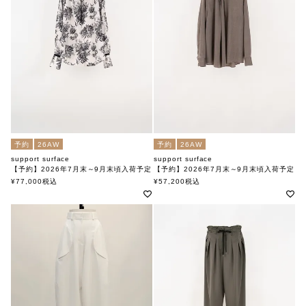
予約
26AW
予約
26AW
support surface
support surface
【予約】2026年7月末～9月末頃入荷予定
【予約】2026年7月末～9月末頃入荷予定
ブラウス FCD27A351
ブラウス FCD27A349
¥
77,000
税込
¥
57,200
税込
サポートサーフェス
サポートサーフェス