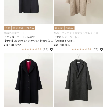
予約
限定生産
26AW
再入荷
26AW
究極の定番コート
冬のカフェのテラスで少しでも長く居ます
「フォローコート」NAVY
「アロンジェコート」
【予約】2026年8月末から9月初旬頃入荷予定
「Allonge Coat」
「Follow Coat」
soutiencollar（ステンカラー）
¥
168,300
税込
¥
69,300
税込
soutiencollar（ステンカラー）
4.92
（85）
4.84
（67）