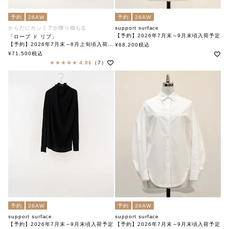
予約
26AW
予約
26AW
からだにカシミアが降り積もる
support surface
【予約】2026年7月末～9月末頃入荷予定
「ローブ ド リブ」
ニット FMD27A410
【予約】2026年7月末～8月上旬頃入荷予定
¥
68,200
税込
サポートサーフェス
「Robe De Rib」
¥
71,500
税込
soutiencollar（ステンカラー）
4.86
（7）
予約
26AW
予約
26AW
support surface
support surface
【予約】2026年7月末～9月末頃入荷予定
【予約】2026年7月末～9月末頃入荷予定