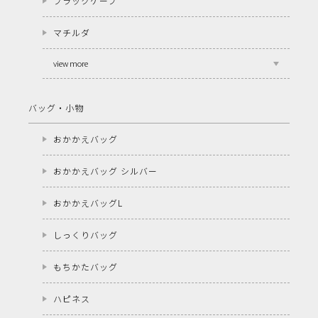
ブラックケープ
マチルダ
view more
バッグ・小物
おかかえバッグ
おかかえバッグ シルバー
おかかえバッグL
しっくりバッグ
もちかたバッグ
ハピネス