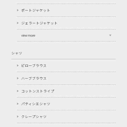
ポートジャケット
ジェラートジャケット
view more
シャツ
ピローブラウス
ハーブブラウス
コットンストライプ
パティシエシャツ
クレープシャツ