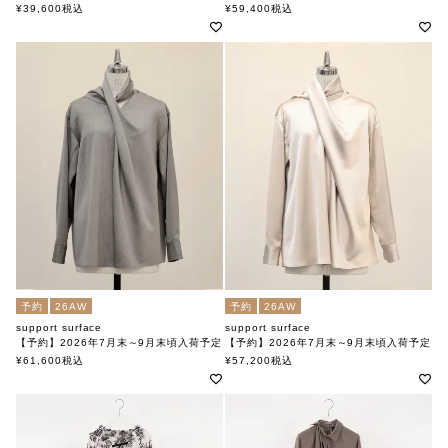
ニット FJD27A202
ブラウス FCD27A354
¥
39,600
税込
¥
59,400
税込
サポートサーフェス
サポートサーフェス
予約
26AW
予約
26AW
support surface
support surface
【予約】2026年7月末～9月末頃入荷予定
【予約】2026年7月末～9月末頃入荷予定
ブラウス FCD27A353
ブラウス FCD27A353
¥
61,600
税込
¥
57,200
税込
サポートサーフェス
サポートサーフェス