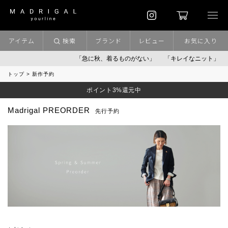
アイテム
検索
ブランド
レビュー
お気に入り
「急に秋、着るものがない」
「キレイなニット」
ポイント
トップ
新作予約
ポイント3%還元中
Madrigal PREORDER
先行予約