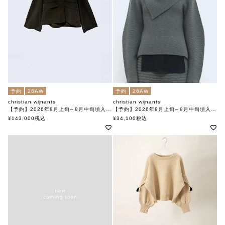
予約
26AW
予約
26AW
christian wijnants
christian wijnants
【予約】2026年8月上旬～9月中旬頃入荷予定
【予約】2026年8月上旬～9月中旬頃入荷予定
JABALA デニムジャケット
KIKO スカーフ
¥
143,000
税込
¥
34,100
税込
クリスチャンワイナンツ
クリスチャンワイナンツ