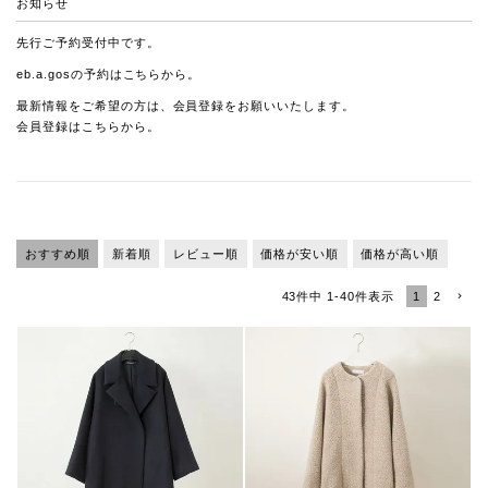
お知らせ
先行ご予約受付中です。
eb.a.gosの予約は
こちら
から。
最新情報をご希望の方は、会員登録をお願いいたします。
会員登録は
こちら
から。
おすすめ順
新着順
レビュー順
価格が安い順
価格が高い順
1
2
43
件中
1
-
40
件表示