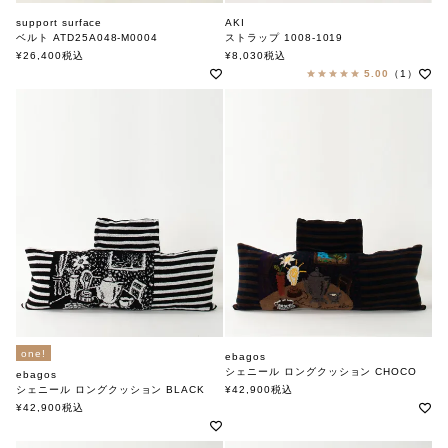
AKI
support surface
ストラップ 1008-1019
ベルト ATD25A048-M0004
アキ
サポートサーフェス
¥
8,030
税込
¥
26,400
税込
5.00
（1）
one!
ebagos
シェニール ロングクッション CHOCO
ebagos
エバゴス
シェニール ロングクッション BLACK
¥
42,900
税込
エバゴス
¥
42,900
税込