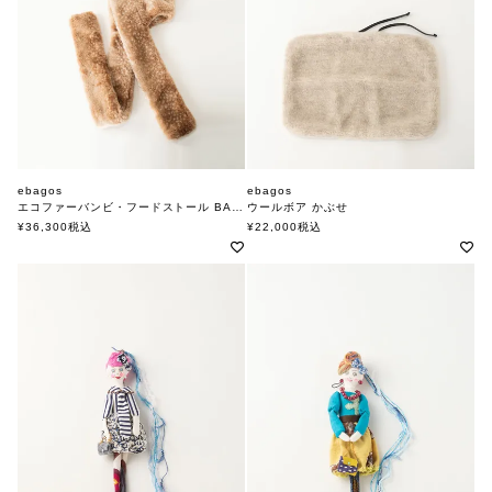
ebagos
ebagos
エコファーバンビ・フードストール BAMB
ウールボア かぶせ
エバゴス
エバゴス
¥
36,300
税込
¥
22,000
税込