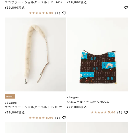
エバゴス
エコファー・ショルダーベルト BLACK
¥
19,800
税込
エバゴス
¥
19,800
税込
5.00
（1）
one!
ebagos
シェニール・かぶせ CHOCO
ebagos
エバゴス
エコファー・ショルダーベルト IVORY
¥
22,000
税込
エバゴス
¥
19,800
税込
5.00
（1）
5.00
（1）