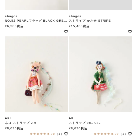
ebagos
ebagos
NO.52 PEARLフラッグ BLACK GREEN
ストライプ かぶせ STRIPE
エバゴス
エバゴス
¥
6,380
税込
¥
15,400
税込
AKI
AKI
ネコ ストラップ 2-9
ストラップ 981-982
アキ
アキ
¥
8,030
税込
¥
8,030
税込
5.00
（1）
5.00
（1）