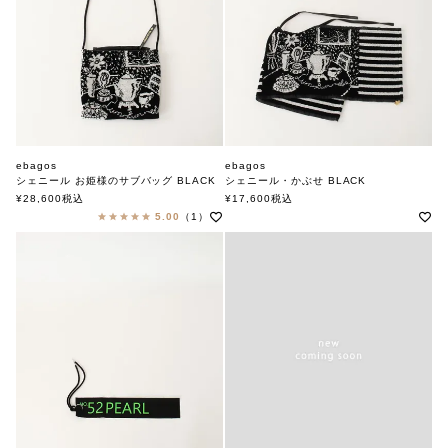
ebagos
ebagos
シェニール お姫様のサブバッグ BLACK
シェニール・かぶせ BLACK
エバゴス
エバゴス
¥
28,600
税込
¥
17,600
税込
5.00
（1）