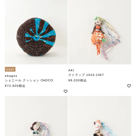
one!
AKI
ストラップ 1043-1047
ebagos
アキ
シェニール クッション CHOCO
¥
8,030
税込
エバゴス
¥
72,600
税込