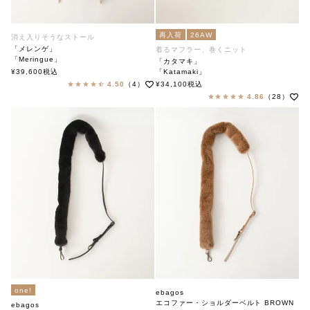
再入荷
26AW
消え入りそうなストール
「メレンゲ」
着るマフラー、巻くニット
「Meringue」
「カタマキ」
soutiencollar（ステンカラー）
¥
39,600
税込
「Katamaki」
soutiencollar（ステンカラー）
4.50
（4）
¥
34,100
税込
4.86
（28）
one!
ebagos
エコファー・ショルダーベルト BROWN
ebagos