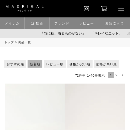
アイテム
検索
ブランド
レビュー
お気に入り
「急に秋、着るものがない」
「キレイなニット」
ポイント
トップ
商品一覧
おすすめ順
新着順
レビュー順
価格が安い順
価格が高い順
1
2
72
件中
1
-
40
件表示