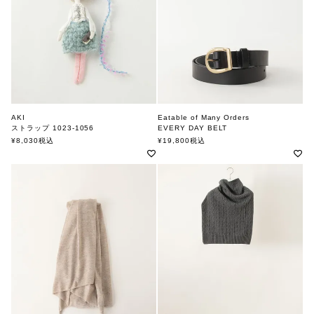
AKI
Eatable of Many Orders
ストラップ 1023-1056
EVERY DAY BELT
アキ
エタブルオブメニーオーダーズ
¥
8,030
税込
¥
19,800
税込