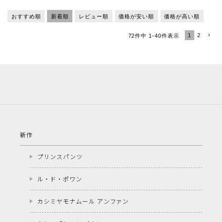
おすすめ順
新着順
レビュー順
価格が安い順
価格が高い順
1
2
72
件中
1
-
40
件表示
新作
プリンスパンツ
ル・ド・ポワン
カシミヤモナムール アンファン