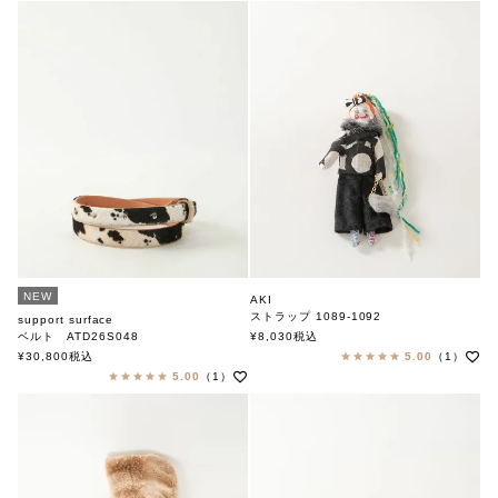
NEW
AKI
ストラップ 1089-1092
support surface
アキ
ベルト ATD26S048
¥
8,030
税込
サポートサーフェス
¥
30,800
税込
5.00
（1）
5.00
（1）