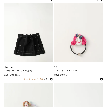
ebagos
AKI
ボーダーレース・かぶせ
ヘアゴム 283～288
エバゴス
アキ
¥
16,500
税込
¥
3,190
税込
4.50
（2）