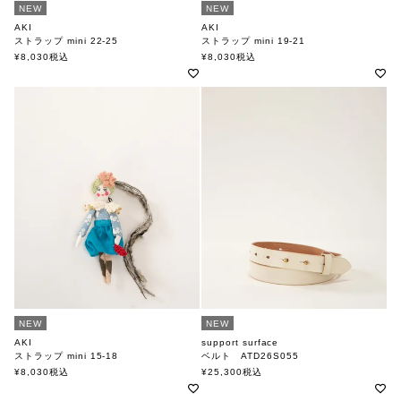
NEW
NEW
AKI
AKI
ストラップ mini 22-25
ストラップ mini 19-21
アキ
アキ
¥
8,030
税込
¥
8,030
税込
NEW
NEW
AKI
support surface
ストラップ mini 15-18
ベルト ATD26S055
アキ
サポートサーフェス
¥
8,030
税込
¥
25,300
税込