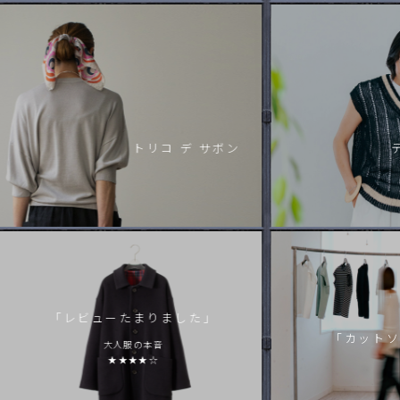
到着 |「シェルブールコート」ベージュ
2026.7.31
到着 |「ラッピングコート」
2026.7.31
進捗情報｜「セナカドレスサンセット」
2026.7.30
到着｜2026AW「ベールタートル」
トリコ デ サボン
2026.7.30
到着｜2026AW「サロン ド テ」
2026.7.30
予約│christianwijnats 2026AW
2026.7.29
到着｜eb.a.gos
2026.7.29
到着｜2026AW「トリコ デ サボン ウール」
「レビューたまりました」
2026.7.29
「カットソ
大人服の本音
この秋、新しい生地で…│「アロンジェコート・ブラック」
★★★★☆
2026.7.29
予約│「ノーブルマント」