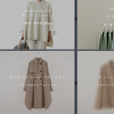
進捗情報│「エッグジャケット新色」
N
soutiencollar
2026.8.4
オンラインページ
ALL 
到着「マカロンパンツ」ウール
新作・発売予定商品
2026.8.4
新入荷
到着｜「ハーブブラウス」
2026.8.4
到着｜2026AW「ランタンセーター」
2026.8.4
到着｜eb.a.gos
2026.8.4
到着│「スモークコート」
2026.8.3
ラッピングコート パディントン
ナッツジ
到着｜26AW「ペニンシュラニット」
ギフトを包むようなトキメキ
ニガテとトク
2026.8.1
2026AW 予約｜ANTIPAST
2026.7.31
完売・予約｜「おかかえバッグL」
2026.7.31