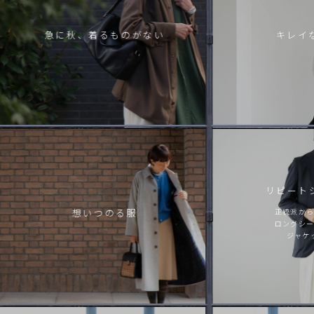
急に秋、着るものがない
キレイ
リピート
想いつのる服
正統派から
ロングシー
ジャケ