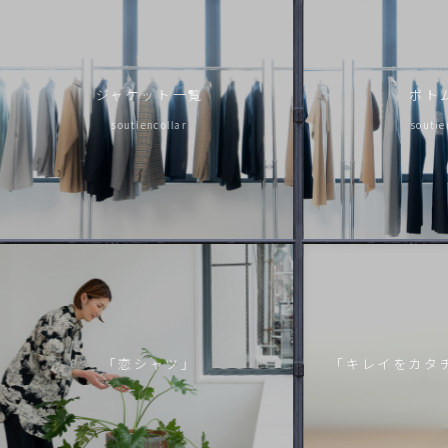
ジャケット一覧
ボト
soutiencollar
soutie
「恋シャツ」
「キレイをカタ