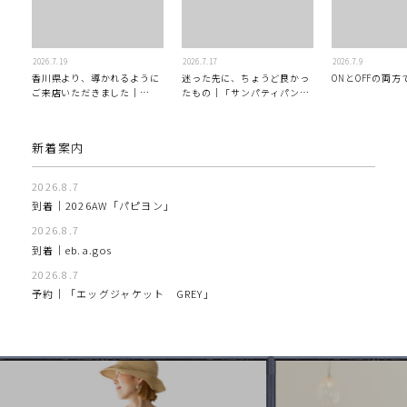
2026
7
19
2026
7
17
2026
7
9
香川県より、導かれるように
迷った先に、ちょうど良かっ
ONとOFFの両
ご来店いただきました｜
たもの｜「サンパティパン
eb.a.gos
ツ」
新着案内
2026.8.7
到着｜2026AW「パピヨン」
2026.8.7
到着｜eb.a.gos
2026.8.7
予約│「エッグジャケット GREY」
2026.8.6
到着｜2026AW「シフォンニット」
2026.8.5
到着｜2026AW「マガジン」
2026.8.5