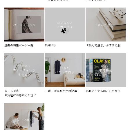
カンカクノ
ページストック
「読んで選ぶ」
ミカンセイ
過去の特集ページ一覧
MAKING
「読んで選ぶ」おすすめ服
お見立て
今週の
フィッティング
雑誌掲載
ベストブログ
サービス
メール接客
一番、読まれた注目記事
掲載アイテムはこちらから
お気軽にお尋ねください
RECRUIT