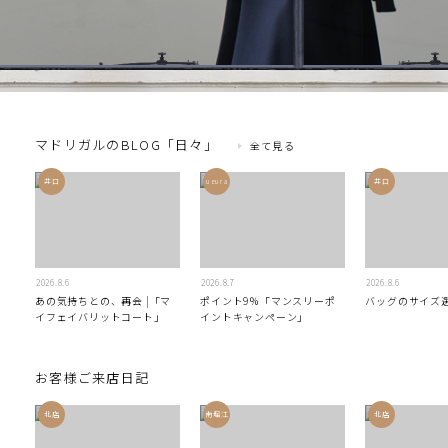
マドリガルのBLOG「日々」
全て
見る
井口
ueura
井口
2026
8
6
2026
8
7
2026
8
6
あの気持ちとの、再会 |「マ
ポイント9％「マンスリーポ
バッグのサイズ
イフェイバリットコート」
イントキャンペーン」
お客様ご来店日記
北店
南堀江
北店