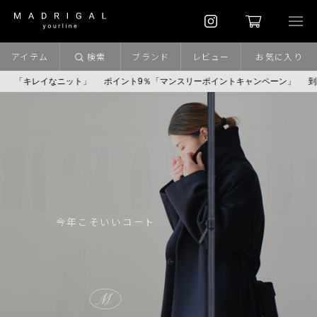
アイテム
検索
ブランド
レビュー
お気に入り
なニット」
ポイント9％「マンスリーポイントキャンペーン」
到着(8/7)｜eb.a
「レビューたまりました」
soutiencollar
soutiencollar
「coordinate library」SS scene16
急に秋、着るものがない
急に秋、着るものがない
今年こそいいコート
カットソー美術館
キレイなニット
大人服の本音
心に劇場を
心に劇場を
★★★★☆