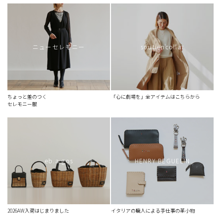
おしゃれ職人
日が落ちる2時間に楽しみを
透明な光を纏うような
ニューセレモニー
soutiencollar
スカーフを巻くようにシャツを着る
良さを引き出し、苦手はさようなら
記憶に留まったまま
ちょっと差のつく
「心に劇場を」全アイテムはこちらから
セレモニー服
おかたいシャツは苦手です
誰にも気づかれずそのまま寝ていました
きれいなヒップラインに見えるのはなぜ？
曖昧季節の常備服
eb.a.gos
HENRY BEGUELIN
読みすぎた空気を風船に
少し着て長く着て
ドラマ仕立てのブラックワンピース
2026AW入荷はじまりました
イタリアの職人による手仕事の革小物
「美しい」はセナカから