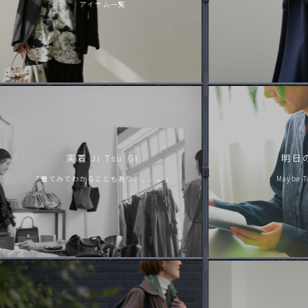
アイテム一覧
実着 Ji Tsu Gi
明日
「着てみてわかることもあり、、、。」
Maybe T