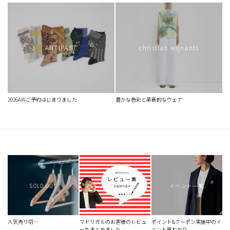
ANTIPAST
christian wijnants
2026AWご予約はじまりました
豊かな色彩と革新的なウェア
SOLD OUT
イベント一覧
人気売り切…
マドリガルのお客様のレビュ
ポイント&クーポン実施中のイ
ーをまとめました
ベント早わかり