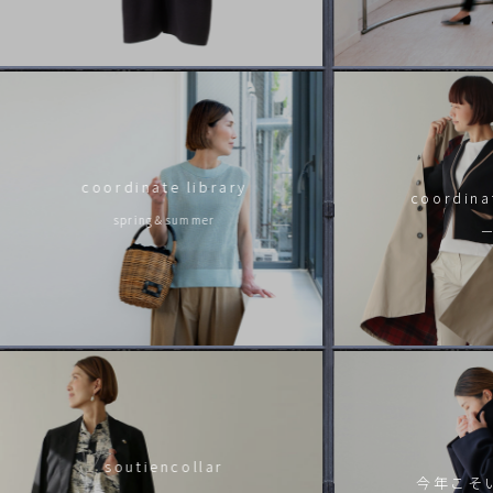
2026.7.28
到着｜2026AW「シルヴィベスト」
2026.7.28
到着 |「オールウェイズコート」
2026.7.28
進捗情報 |「イーゼルジャケット」
coordinate library
2026.7.28
coordinat
進捗情報 |「ラッピングコート パディントン」
spring＆summer
一
2026.7.28
到着│「スリッポンコート・プロヴァンス」
2026.7.27
到着｜2026AW「カタマキ」
2026.7.27
到着│「スリッポンコート」
soutiencollar
今年こそ