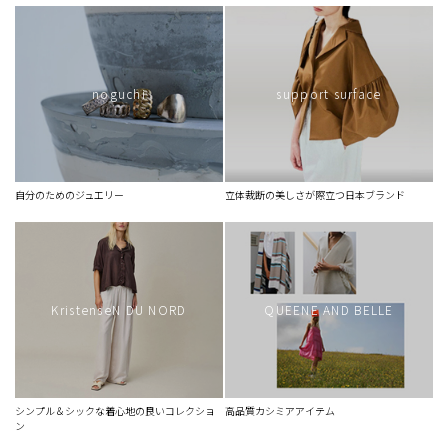
なんなりとお申し付けを
ちょっとした違和感も解消
歩幅の変化で少し世界が変わります
noguchi
support surface
ニガテとトクイのあいだに
軽いご馳走
パンツにおひれをつけたなら
自分のためのジュエリー
立体裁断の美しさが際立つ日本ブランド
一歩先の上質感
封を開けるトキメキ
おしゃれは止めない
KristenseN DU NORD
QUEENE AND BELLE
シンプル＆シックな着心地の良いコレクショ
高品質カシミアアイテム
ン