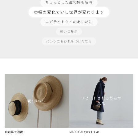
ちょっとした違和感も解消
歩幅の変化で少し世界が変わります
ニガテとトクイのあいだに
軽いご馳走
パンツにおひれをつけたなら
一歩先の上質感
封を開けるトキメキ
おしゃれは止めない
試合の合間に
ジェラートのようなシャリシャリ感
リピートされる秋冬の
描写したくなるジャケット
夏ﾉボウシ
名品
コーディネートはアラカルト
少しだけの裏切り
羽のはえたカットソー
自転車で遠出
MADRIGALのおすすめ
ジレのようなカーディガン