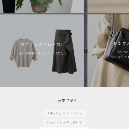
おかか
あこがれの合わせ買い
soutie
合わせお買い上げいただけました
なんなりと
曖昧季節の常備服
読みすぎた空気を風船に
少し着て長く着て
言葉で探す
ドラマ仕立てのブラックワンピース
「美しい」はセナカから
なんなりとお申し付けを