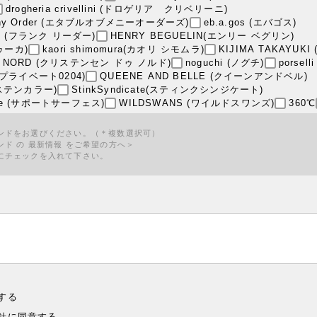
drogheria crivellini (ドロゲリア クリベリーニ)
 Many Order (エタブルオブメニーオーダーズ)
eb.a.gos (エバゴス)
ER (フランク リーダー)
HENRY BEGUELIN(エンリー ベグリン)
トゥーカ)
kaori shimomura(カオリ シモムラ)
KIJIMA TAKAYUK
 DU NORD (クリステンセン ドゥ ノルド)
noguchi (ノグチ)
porsel
04 (プライベート0204)
QUEENE AND BELLE (クイーンアンドベル)
ar(ステンカラー)
StinkSyndicate(スティンクシンジケート)
face (サポートサーフェス)
WILDSWANS (ワイルドスワンズ)
360℃
ンドをお選びください。（＊複数選択可）
ンド
の
最新情報
をご希望の方へ＞
にチェックを入れて下さい。
する
針
に同意する