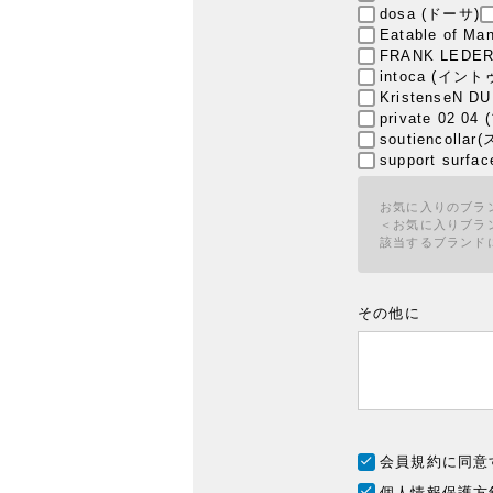
dosa (ドーサ)
Eatable of
FRANK LED
intoca (イン
KristenseN
private 02 
soutiencoll
support sur
お気に入りのブラ
＜
お気に入りブラ
該当するブランド
その他に
会員規約
に同意
個人情報保護方