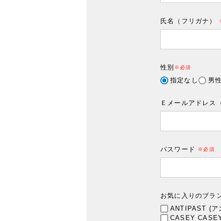
氏名（フリガナ）
性別
(必須)
指定なし
男
Ｅメールアドレス（e-
パスワード
(必須)
お気に入りのブラ
ANTIPAST 
CASEY CAS