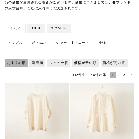
品の価格が変更される場合がございます。価格につきましては、各ブランド
の展示会時、または入荷時にて決定されます。
MEN
WOMEN
すべて
トップス
ボトムス
ジャケット・コート
小物
おすすめ順
新着順
レビュー順
価格が安い順
価格が高い順
1
2
3
113
件中
1
-
40
件表示