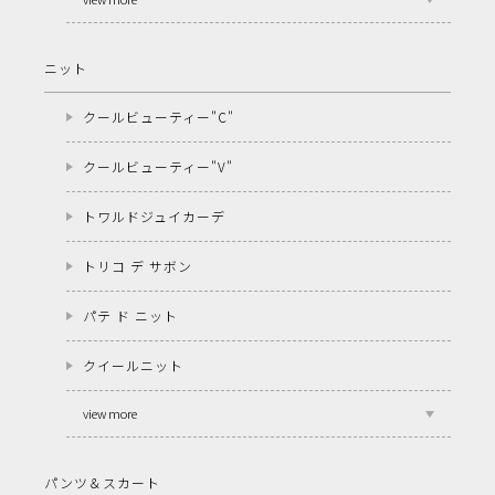
ニット
クールビューティー"C"
クールビューティー"V"
トワルドジュイカーデ
トリコ デ サボン
パテ ド ニット
クイールニット
view more
パンツ＆スカート