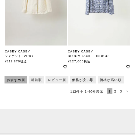
CASEY CASEY
CASEY CASEY
ジャケット IVORY
BLOOM JACKET INDIGO
ケーシーケーシー
ケーシーケーシー
¥
111,870
税込
¥
127,600
税込
おすすめ順
新着順
レビュー順
価格が安い順
価格が高い順
1
2
3
113
件中
1
-
40
件表示