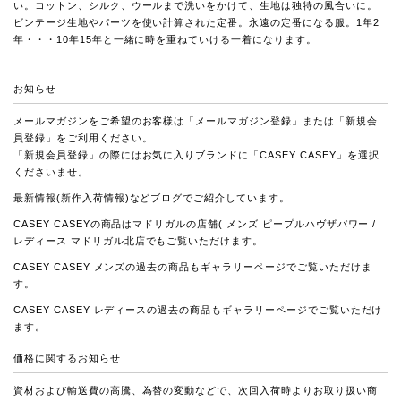
い。コットン、シルク、ウールまで洗いをかけて、生地は独特の風合いに。
ビンテージ生地やパーツを使い計算された定番。永遠の定番になる服。1年2
年・・・10年15年と一緒に時を重ねていける一着になります。
お知らせ
メールマガジンをご希望のお客様は
「メールマガジン登録」
または
「新規会
員登録」
をご利用ください。
「新規会員登録」の際にはお気に入りブランドに「CASEY CASEY」を選択
くださいませ。
最新情報(新作入荷情報)など
ブログ
でご紹介しています。
CASEY CASEYの商品はマドリガルの店舗( メンズ
ピープルハヴザパワー
/
レディース
マドリガル北店
でもご覧いただけます。
CASEY CASEY メンズの過去の商品も
ギャラリーページ
でご覧いただけま
す。
CASEY CASEY レディースの過去の商品も
ギャラリーページ
でご覧いただけ
ます。
価格に関するお知らせ
資材および輸送費の高騰、為替の変動などで、次回入荷時よりお取り扱い商