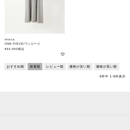
intoca.
ONE-PIECE/ワンピース
イントゥーカ
¥
64,900
税込
おすすめ順
新着順
レビュー順
価格が安い順
価格が高い順
9
件中
1
-
9
件表示