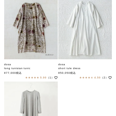
dosa
dosa
long tunisian tunic
short tule dress
ドーサ
ドーサ
¥
77,000
税込
¥
50,050
税込
5.00
（1）
4.50
（2）