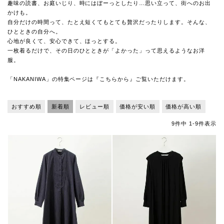
趣味の読書、お庭いじり、時にはぼーっとしたり…思い立って、街へのお出
かけも。
自分だけの時間って、たとえ短くてもとても贅沢だったりします。そんな、
ひとときの自分へ。
心地が良くて、安心できて、ほっとする。
一枚着るだけで、その日のひとときが「よかった」って思えるようなお洋
服。
「NAKANIWA」の特集ページは
『こちらから』
ご覧いただけます。
おすすめ順
新着順
レビュー順
価格が安い順
価格が高い順
9
件中
1
-
9
件表示