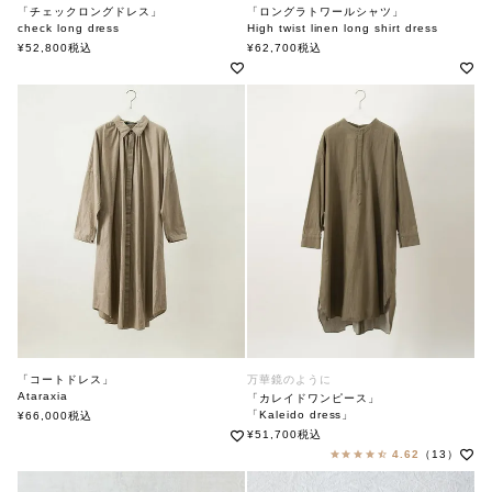
「チェックロングドレス」
「ロングラトワールシャツ」
check long dress
High twist linen long shirt dress
Ataraxia アタラクシア
Ataraxia アタラクシア
¥
52,800
税込
¥
62,700
税込
「コートドレス」
万華鏡のように
Ataraxia
「カレイドワンピース」
アタラクシア
「Kaleido dress」
¥
66,000
税込
soutiencollar（ステンカラー）
¥
51,700
税込
4.62
（13）