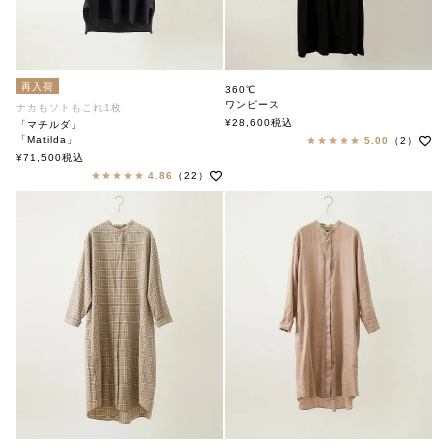
再入荷
360℃
ワンピース
ナカもソトもこれ1枚
360ド
¥
28,600
税込
「マチルダ」
「Matilda」
5.00
（2）
soutiencollar（ステンカラー）
¥
71,500
税込
4.86
（22）