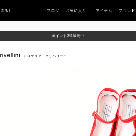
ブログ
お気に入り
アイテム
ブランド
着るものがない」
「キレイなニット」
ポイント9％「マンスリーポイントキャ
ポイント3%還元中
ivellini
ドロゲリア クリベリーニ