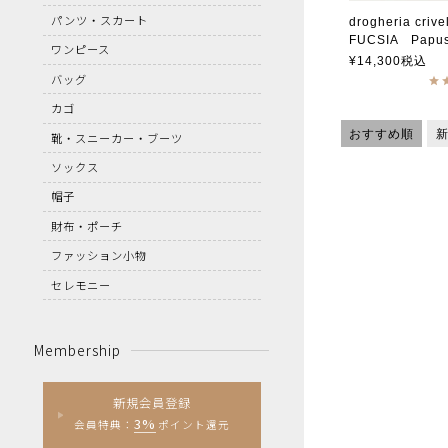
パンツ・スカート
drogheria crivel
FUCSIA Papusse Mary Jan
ワンピース
ドロゲリア・ク
¥
14,300
税込
バッグ
カゴ
おすすめ順
靴・スニーカー・ブーツ
ソックス
帽子
財布・ポーチ
ファッション小物
セレモニー
Membership
新規会員登録
3%
会員特典：
ポイント還元