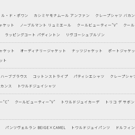
ル・ド・ポワン
カシミヤモナムール アンファン
クレープシャツ バカ
ャケット
ノーブルマント リュミエール
クールビューティー"V"
クール
ラッピングコート パディントン
リヴゴーシュブルゾン
ャケット
オーディナリージャケット
ナッツジャケット
ポートジャケ
ット
ハーブブラウス
コットンストライプ
パティシエシャツ
クレープシャ
バカンス
トワルドジュイシャツ
"C"
クールビューティー"V"
トワルドジュイカーデ
トリコ デ サボン
パンツヴェルラン BEIGE×CAMEL
トワルドジュイパンツ
ドルフィ