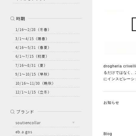
時期
1/16～2/28
（冬春）
3/1～4/15
（陽春）
4/16～5/31
（春夏）
6/1～7/15
（初夏）
7/16～8/31
（夏）
drogheria 
るだけではなく、
9/1～10/15
（早秋）
にインスピレーシ
10/16～11/30
（晩秋）
12/1～1/15
（立冬）
お知らせ
ブランド
soutiencollar
eb.a.gos
Blog