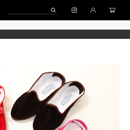
ンペーン」
到着｜2026AW「マガジン」
進捗情報│「エッグジャケット新色」