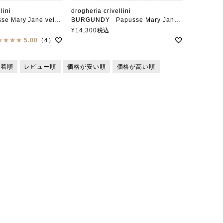
lini
drogheria crivellini
e velvet カンフーシューズ/ストラップシューズ
BURGUNDY Papusse Mary Jane velvet カンフーシューズ/ストラップシューズ
リベリーニ
ドロゲリア・クリベリーニ
¥
14,300
税込
5.00
（4）
新着順
レビュー順
価格が安い順
価格が高い順