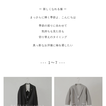
ー 新しくなれる服 ー
まっさらに輝く季節よ、こんにちは
季節の巡りに合わせて
気持ちも見た目も
切り替えのタイミング
真っ新なお洋服に袖を通したい
--- 1～7 ---
1
2
-
-
ライブラリアンジャケット
ジェラートジャケット