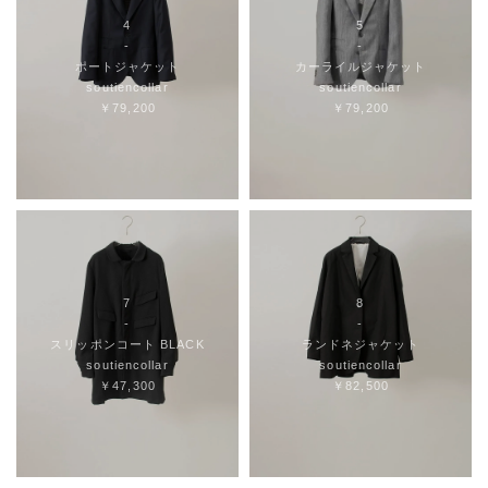
4
5
-
-
ポートジャケット
カーライルジャケット
soutiencollar
soutiencollar
￥79,200
￥79,200
7
8
-
-
スリッポンコート BLACK
ランドネジャケット
soutiencollar
soutiencollar
￥47,300
￥82,500