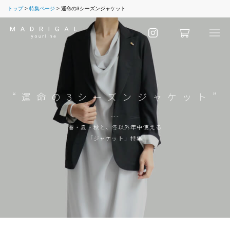
トップ
特集ページ
運命の3シーズンジャケット
“ 運 命 の 3 シ ー ズ ン ジ ャ ケ ッ ト ”
---
春・夏・秋と、冬以外年中使える
「ジャケット」特集