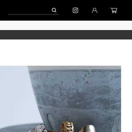
ペーン」
到着(8/7)｜eb.a.gos
予約│「エッグジャケット GREY」