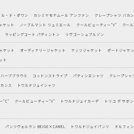
ル・ド・ポワン
カシミヤモナムール アンファン
クレープシャツ バカ
ャケット
ノーブルマント リュミエール
クールビューティー"V"
クール
ラッピングコート パディントン
リヴゴーシュブルゾン
ャケット
オーディナリージャケット
ナッツジャケット
ポートジャケ
ット
ハーブブラウス
コットンストライプ
パティシエシャツ
クレープシャ
バカンス
トワルドジュイシャツ
"C"
クールビューティー"V"
トワルドジュイカーデ
トリコ デ サボン
パンツヴェルラン BEIGE×CAMEL
トワルドジュイパンツ
ドルフィ