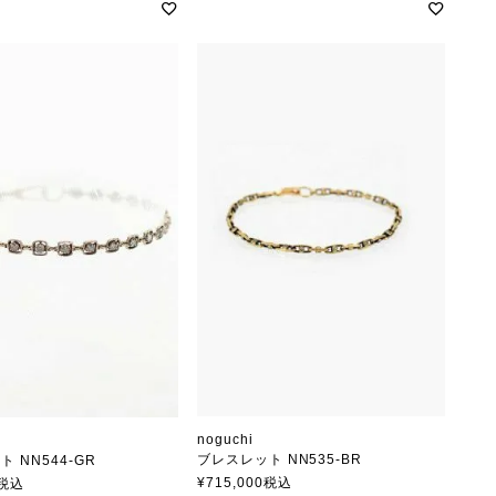
noguchi
i
ブレスレット NN535-BR
 NN544-GR
ノグチ
¥
715,000
税込
税込