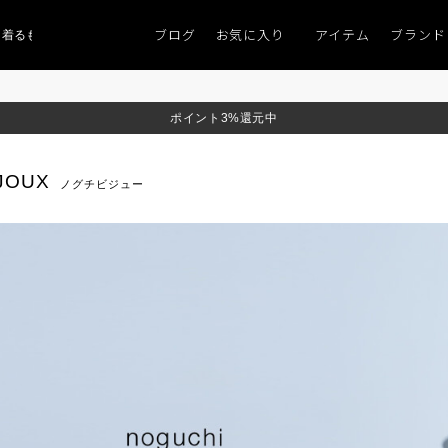
ブログ
お気に入り
アイテム
ブランド
るものがない」
「キレイなニット」
ポイント9％「マンスリーポイントキャン
ポイント3%還元中
IJOUX
ノグチビジュー