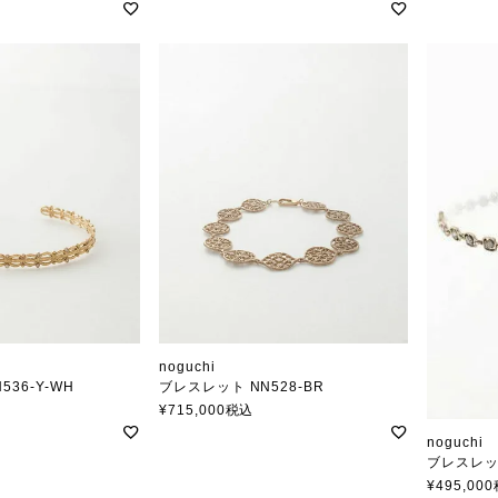
noguchi
36-Y-WH
ブレスレット NN528-BR
ノグチ
¥
715,000
税込
noguch
ブレスレット
ノグチ
¥
495,000