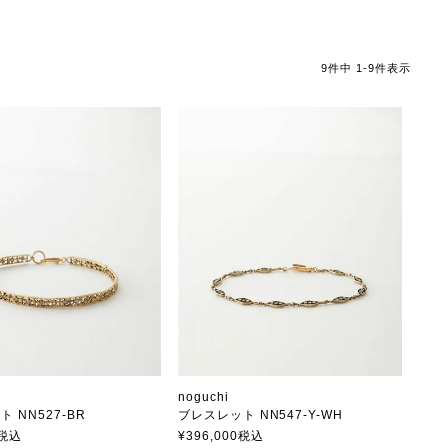
9
件中
1
-
9
件表示
noguchi
 NN527-BR
ブレスレット NN547-Y-WH
ノグチ
税込
¥
396,000
税込