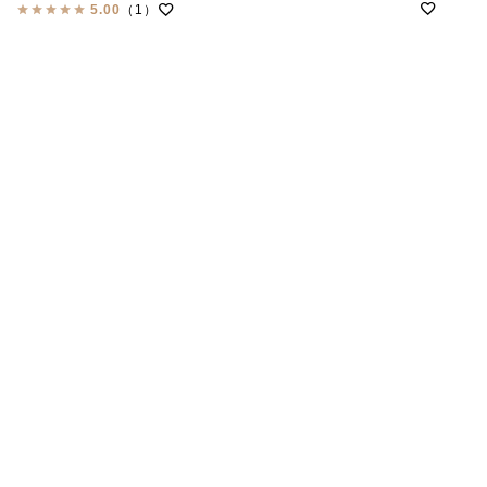
5.00
（1）