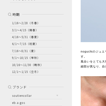
時期
1/16～2/28
（冬春）
3/1～4/15
（陽春）
4/16～5/31
（春夏）
6/1～7/15
（初夏）
7/16～8/31
（夏）
noguchiの
す。
9/1～10/15
（早秋）
風合いをとても大
10/16～11/30
（晩秋）
細部が異なり、自
12/1～1/15
（立冬）
ブランド
soutiencollar
eb.a.gos