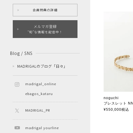
会員特典の詳細
メルマガ登録
“旬”な情報を配信中！
Blog / SNS
MADRIGALのブログ「日々」
madrigal_online
ebagos_kataru
noguchi
ブレスレット NN5
ノグチ
¥
550,000
税込
MADRIGAL_PR
madrigal yourline