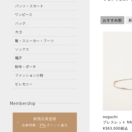
パンツ・スカート
ワンピース
おすすめ順
バッグ
カゴ
靴・スニーカー・ブーツ
ソックス
帽子
財布・ポーチ
ファッション小物
セレモニー
Membership
noguchi
新規会員登録
ブレスレット NN
3%
会員特典：
ポイント還元
ノグチ
¥
363,000
税込