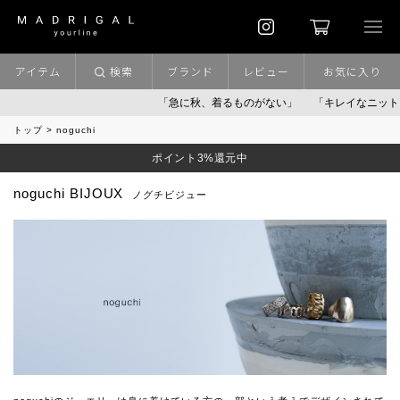
アイテム
検索
ブランド
レビュー
お気に入り
「急に秋、着るものがない」
「キレイなニット」
お
トップ
noguchi
ポイント3%還元中
noguchi BIJOUX
ノグチビジュー