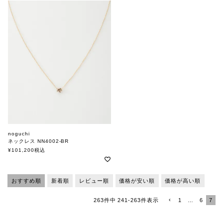
noguchi
ネックレス NN4002-BR
ノグチ
¥
101,200
税込
おすすめ順
新着順
レビュー順
価格が安い順
価格が高い順
1
…
6
7
263
件中
241
-
263
件表示