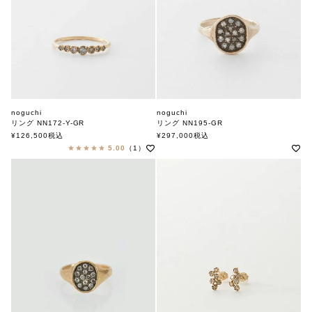
noguchi
noguchi
リング NN172-Y-GR
リング NN195-GR
ノグチ
ノグチ
¥
126,500
税込
¥
297,000
税込
5.00
（1）