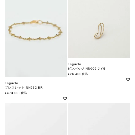
noguchi
ピンバッジ NN006-J-YG
ノグチ
¥
26,400
税込
noguchi
ブレスレット NN532-BR
ノグチ
¥
473,000
税込