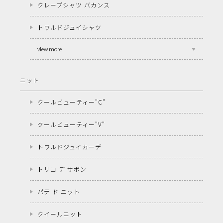
クレープシャツ バカンス
トワルドジュイシャツ
view more
ニット
クールビューティー"C"
クールビューティー"V"
トワルドジュイカーデ
トリコ デ サボン
パテ ド ニット
クイールニット