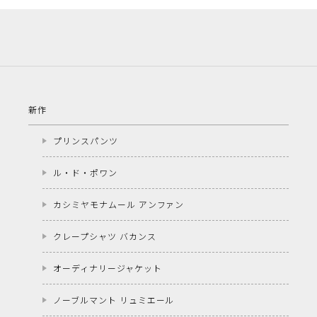
新作
プリンスパンツ
ル・ド・ポワン
カシミヤモナムール アンファン
クレープシャツ バカンス
オーディナリージャケット
ノーブルマント リュミエール