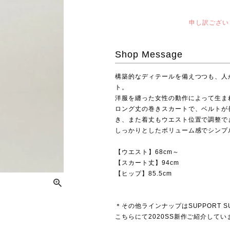
申し訳ござい
Shop Message
構築的なディテールを備えつつも、人
ト。
洋服を纏った女性の動作によって生ま
ロング丈の巻きスカートで、ベルトが
き、また着丈もウエスト位置で調整で
しっかりとしたボリューム感でシンプ
【ウエスト】68cm～
【スカート丈】94cm
【ヒップ】85.5cm
＊その他ラインナップは
SUPPORT
こちらにて2020SS新作ご紹介してい