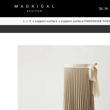
「急に秋、着
トップ
support surface
support surface FND20S169