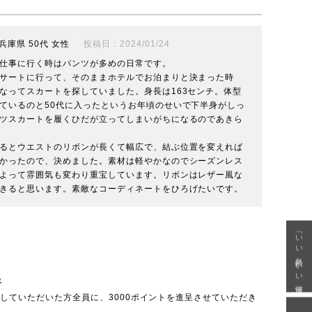
兵庫県
50代
女性
投稿日
2024/01/24
仕事に行く時はパンツが多めの日常です。

サートに行って、そのままホテルでお泊まりと決まった時
なってスカートを探していました。身長は163センチ。体型
ているのと50代に入ったというお年頃のせいで下半身がしっ
ツスカートを履くひだが立ってしまいがちになるのであきら
るとウエストのリボンが長くて幅広で、結ぶ位置を変えれば
かったので、決めました。素材は軽やかなのでシーズンレス
よって雰囲気も変わり重宝しています。リボンはレザー風な
きると思います。素敵なコーディネートをひろげたいです。
「いい年齢 いい洋服」
呈
投稿していただいた方全員に、3000ポイントを進呈させていただき