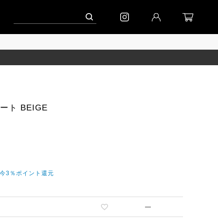
ペーン」
到着(8/7)｜eb.a.gos
予約│「エッグジャケット GREY」
カート BEIGE
だ今3％ポイント還元
—