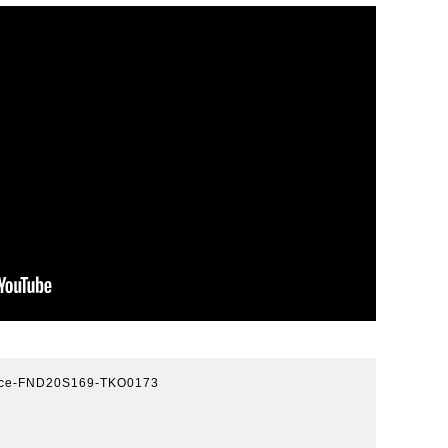
face-FND20S169-TKO0173