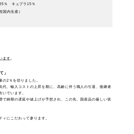
85％ キュプラ15％
程国内生産）
います
。
て」
量の2％を切りました。
気代、輸入コストの上昇を期に、高齢に伴う職人の引退、後継者
次いでいます。
増で納期の遅延や値上げが予想され、この先、国産品の厳しい状
ティにこだわって参ります。