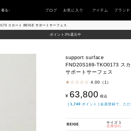
ブログ
お気に入り
アイテム
ブランド
るものがない」
「キレイなニット」
ポイント9％「マンスリーポイントキャン
-TKO0173 スカート BEIGE サポートサーフェス
ポイント3%還元中
support surface
FND20S169-TKO0173 ス
サポートサーフェス
4.00（1）
63,800
¥
税込
[
1,740
ポイント ] 会員登録で、た
サイズ 1
BEIGE
在庫切れ