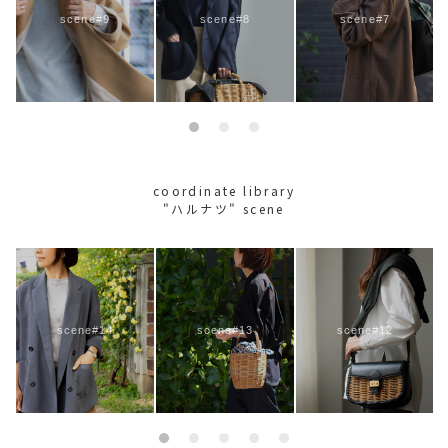
scene#9
scene#8
scene#7
coordinate library
"ハルナツ" scene
scene#14
scene#13
scene#12