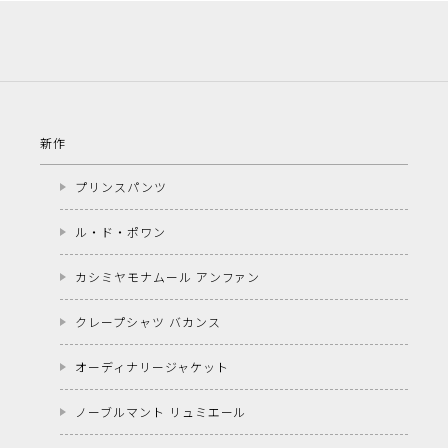
新作
プリンスパンツ
ル・ド・ポワン
カシミヤモナムール アンファン
クレープシャツ バカンス
オーディナリージャケット
ノーブルマント リュミエール