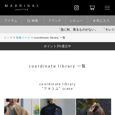
アイテム
検索
ブランド
レビュー
お気に入り
「急に秋、着るものがない」
「キレイなニッ
トップ
特集ページ
coordinate library 一覧
ポイント3%還元中
coordinate library 一覧
coordinate library
"アキフユ" scene