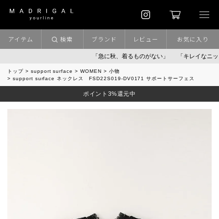
アイテム
検索
ブランド
レビュー
お気に入り
「急に秋、着るものがない」
「キレイなニット」
ポ
トップ
support surface
WOMEN
小物
support surface ネックレス FSD22S019-DV0171 サポートサーフェス
ポイント3%還元中