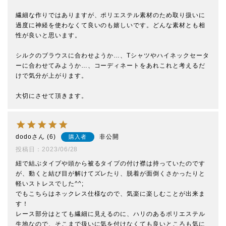
繊細な作りではありますが、ポリエステル素材のため取り扱いに
過度に神経を使わなくて良いのも嬉しいです。どんな素材とも相
性が良いと思います。

シルクのブラウスに合わせようか…、Tシャツやハイネックセータ
ーに合わせてみようか…、コーディネートをあれこれと考えるだ
けで気分が上がります。

大切にさせて頂きます。
dodo
6
非公開
購入者
投稿日
2023/06/28
紐で結ぶタイプや頭から被るタイプの付け襟は持っていたのです
が、動くと結び目が解けてズレたり、脱着が面倒くさかったりと
軽いストレスでした^^;

でもこちらはネックレス仕様なので、気楽に楽しむことが出来ま
す！

レース部分はとても繊細に見えるのに、ハリのあるポリエステル
生地なので、そこまで扱いに気を付けなくても良いところも気に