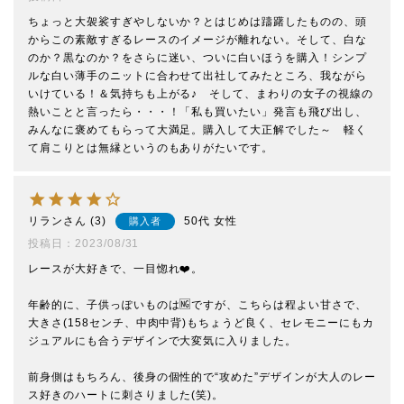
ちょっと大袈裟すぎやしないか？とはじめは躊躇したものの、頭
からこの素敵すぎるレースのイメージが離れない。そして、白な
のか？黒なのか？をさらに迷い、ついに白いほうを購入！シンプ
ルな白い薄手のニットに合わせて出社してみたところ、我ながら
いけている！＆気持ちも上がる♪　そして、まわりの女子の視線の
熱いことと言ったら・・・！「私も買いたい」発言も飛び出し、
みんなに褒めてもらって大満足。購入して大正解でした～　軽く
て肩こりとは無縁というのもありがたいです。
リラン
3
50代
女性
購入者
投稿日
2023/08/31
レースが大好きで、一目惚れ❤️。

年齢的に、子供っぽいものは🆖ですが、こちらは程よい甘さで、
大きさ(158センチ、中肉中背)もちょうど良く、セレモニーにもカ
ジュアルにも合うデザインで大変気に入りました。

前身側はもちろん、後身の個性的で“攻めた”デザインが大人のレー
ス好きのハートに刺さりました(笑)。
