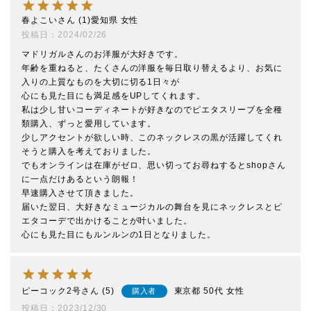
春よこい
1
愛知県
女性
投稿日
2024/02/26
マドリガルさんのお洋服が大好きです。

年齢を重ねると、たくさんの洋服を毎日取り替えるより、お気に
入りの上質なものを大切に切る1日々が

心にも見た目にも満足感をUPしてくれます。

私は少し甘いコーディネートが好きなのでピエタスリーブを全種
類購入、ずっと愛用しています。

少しアクセントが欲しい時、このネックレスの黒が活躍してくれ
そうと購入を考えておりました。

でもオンラインは在庫がゼロ、思い切ってお尋ねするとshopさん
に一点だけあるという朗報！

早速購入させて頂きました。

届いた翌日、大好きなミュージカルの舞台を見にネックレスとピ
エタコーデで出かけることが叶いました。

ピーコック2号
5
東京都
50代
女性
購入者
投稿日
2023/12/30