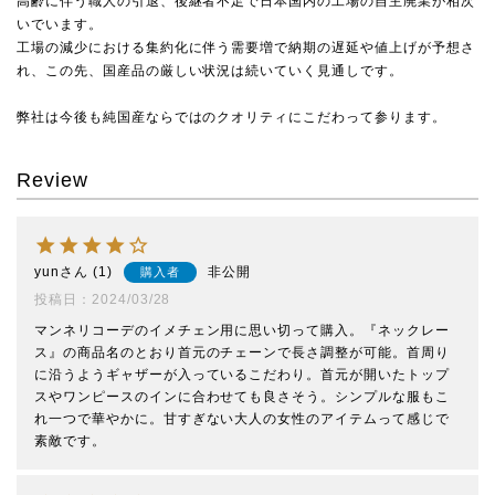
高齢に伴う職人の引退、後継者不足で日本国内の工場の自主廃業が相次
いでいます。
工場の減少における集約化に伴う需要増で納期の遅延や値上げが予想さ
れ、この先、国産品の厳しい状況は続いていく見通しです。
弊社は今後も純国産ならではのクオリティにこだわって参ります。
Review
yun
1
非公開
購入者
投稿日
2024/03/28
マンネリコーデのイメチェン用に思い切って購入。『ネックレー
ス』の商品名のとおり首元のチェーンで長さ調整が可能。首周り
に沿うようギャザーが入っているこだわり。首元が開いたトップ
スやワンピースのインに合わせても良さそう。シンプルな服もこ
れ一つで華やかに。甘すぎない大人の女性のアイテムって感じで
素敵です。