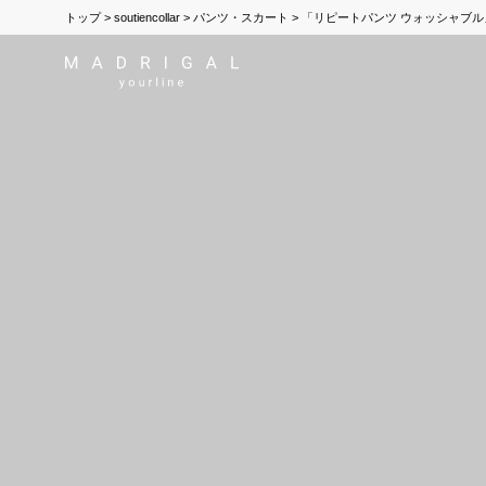
トップ
soutiencollar
パンツ・スカート
「リピートパンツ ウォッシャブル」「repe