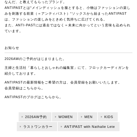
なんだ、と教えてもらったブランド。
ANTIPASTとは“メインディッシュを服とすると、小物はファッションの楽し
みを刺激する前菜（＝アンティパスト）“ソックスから始まったANTIPAST
は、ファッションの楽しみをときめく気持ちに広げてくれる。
また、ANTI-PASTには過去ではなく＝未来に向かってという意味も込められ
ています。
お知らせ
2026AWのご予約がはじまりました。
主婦と生活社「暮らしとおしゃれの編集室」にて、
フロックカーディガンを
紹介しております。
ANTIPASTの最新情報をご希望の方は、会員登録をお願いいたします。
会員登録は
こちら
から。
ANTIPASTのブログは
こちら
から。
2026AW予約
WOMEN
MEN
KIDS
ラストワンカラー
ANTIPAST with Nathalie Lete