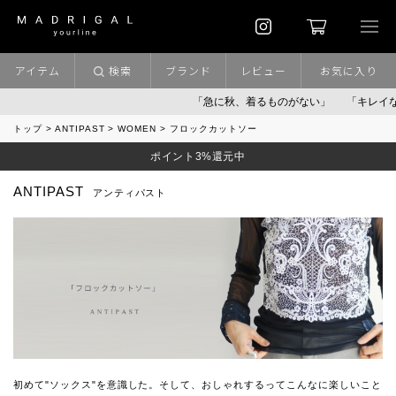
アイテム
検索
ブランド
レビュー
お気に入り
「急に秋、着るものがない」
「キレイなニ
トップ
ANTIPAST
WOMEN
フロックカットソー
ポイント3%還元中
ANTIPAST
アンティパスト
初めて"ソックス"を意識した。そして、おしゃれするってこんなに楽しいこと