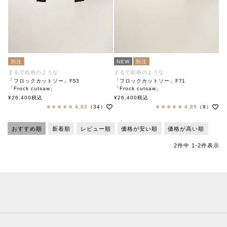
別注
NEW
別注
まるで絵画のような
まるで絵画のような
「フロックカットソー」F53
「フロックカットソー」F71
「Frock cutsaw」
「Frock cutsaw」
soutiencollar（ステンカラー）
soutiencollar×ANTIPAST
¥
26,400
税込
¥
26,400
税込
ステンカラー×アンティパスト
4.82
（34）
4.89
（9）
おすすめ順
新着順
レビュー順
価格が安い順
価格が高い順
2
件中
1
-
2
件表示