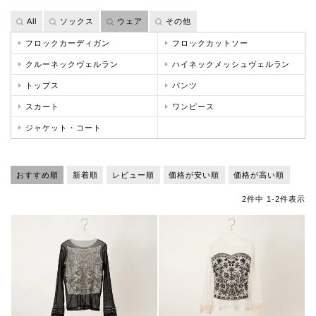
All
ソックス
ウェア
その他
フロックカーディガン
フロックカットソー
クルーネックヴェルラン
ハイネックメッシュヴェルラン
トップス
パンツ
スカート
ワンピース
ジャケット・コート
おすすめ順
新着順
レビュー順
価格が安い順
価格が高い順
2
件中
1
-
2
件表示