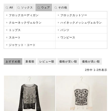
All
ソックス
ウェア
その他
フロックカーディガン
フロックカットソー
クルーネックヴェルラン
ハイネックメッシュヴェルラン
トップス
パンツ
スカート
ワンピース
ジャケット・コート
おすすめ順
新着順
レビュー順
価格が安い順
価格が高い順
2
件中
1
-
2
件表示