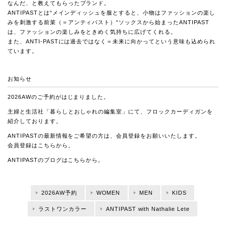
なんだ、と教えてもらったブランド。
ANTIPASTとは“メインディッシュを服とすると、小物はファッションの楽し
みを刺激する前菜（＝アンティパスト）“ソックスから始まったANTIPAST
は、ファッションの楽しみをときめく気持ちに広げてくれる。
また、ANTI-PASTには過去ではなく＝未来に向かってという意味も込められ
ています。
お知らせ
2026AWのご予約がはじまりました。
主婦と生活社「暮らしとおしゃれの編集室」にて、
フロックカーディガンを
紹介しております。
ANTIPASTの最新情報をご希望の方は、会員登録をお願いいたします。
会員登録は
こちら
から。
ANTIPASTのブログは
こちら
から。
2026AW予約
WOMEN
MEN
KIDS
ラストワンカラー
ANTIPAST with Nathalie Lete