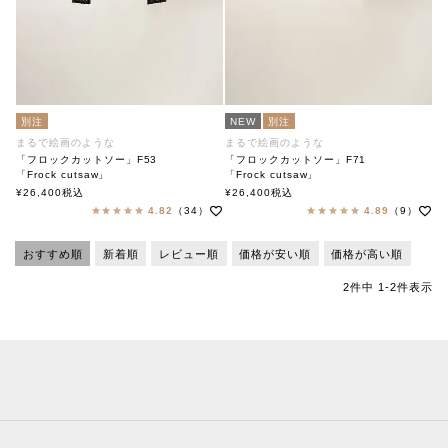
別注
NEW
別注
まるで絵画のような
まるで絵画のような
「フロックカットソー」F53
「フロックカットソー」F71
「Frock cutsaw」
「Frock cutsaw」
soutiencollar（ステンカラー）
soutiencollar×ANTIPAST
¥
26,400
税込
¥
26,400
税込
ステンカラー×アンティパスト
4.82
（34）
4.89
（9）
おすすめ順
新着順
レビュー順
価格が安い順
価格が高い順
2
件中
1
-
2
件表示