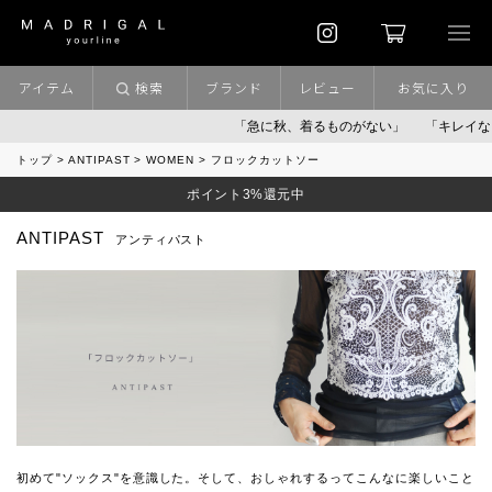
アイテム
検索
ブランド
レビュー
お気に入り
「急に秋、着るものがない」
「キレイなニ
トップ
ANTIPAST
WOMEN
フロックカットソー
ポイント3%還元中
ANTIPAST
アンティパスト
初めて"ソックス"を意識した。そして、おしゃれするってこんなに楽しいこと