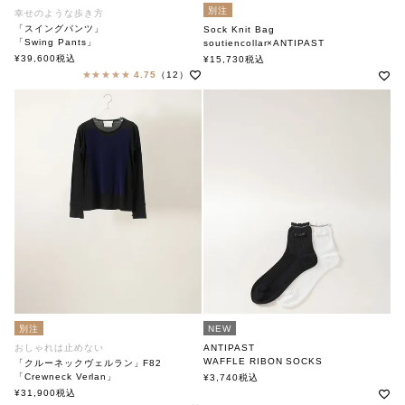
別注
幸せのような歩き方
「スイングパンツ」
Sock Knit Bag
「Swing Pants」
soutiencollar×ANTIPAST
soutiencollar（ステンカラー）
ステンカラー×アンティパスト
¥
39,600
税込
¥
15,730
税込
4.75
（12）
別注
NEW
おしゃれは止めない
ANTIPAST
WAFFLE RIBON SOCKS
「クルーネックヴェルラン」F82
アンティパスト
「Crewneck Verlan」
¥
3,740
税込
soutiencollar×ANTIPAST
¥
31,900
税込
ステンカラー×アンティパスト