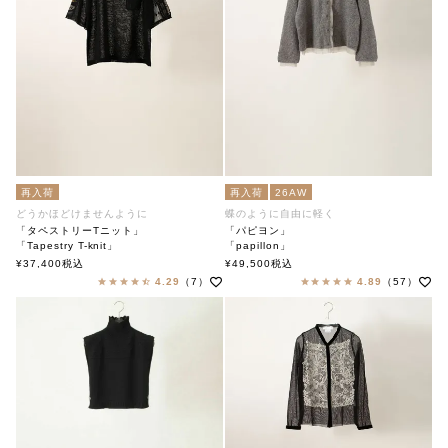
再入荷
再入荷
26AW
どうかほどけませんように
蝶のように自由に軽く
「タペストリーTニット」
「パピヨン」
「Tapestry T-knit」
「papillon」
soutiencollar（ステンカラー）
soutiencollar（ステンカラー）
¥
37,400
税込
¥
49,500
税込
4.29
（7）
4.89
（57）