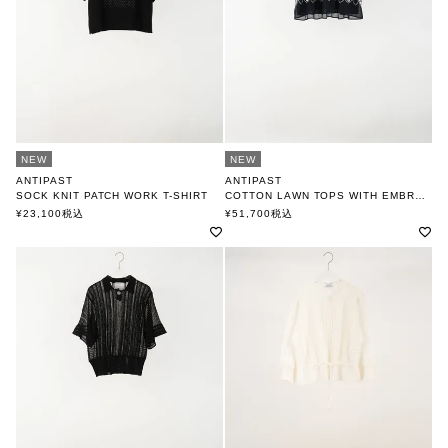
NEW
NEW
ANTIPAST
ANTIPAST
SOCK KNIT PATCH WORK T-SHIRT
COTTON LAWN TOPS WITH EMBROIDERY
アンティパスト
アンティパスト
¥
23,100
税込
¥
51,700
税込