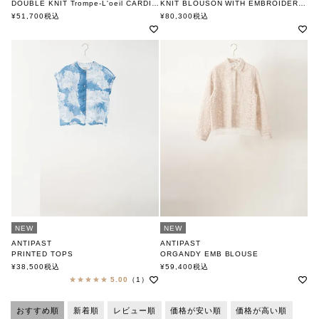
DOUBLE KNIT Trompe-L'oeil CARDIGAN
KNIT BLOUSON WITH EMBROIDERY FABRIC
アンティパスト
アンティパスト
¥
51,700
税込
¥
80,300
税込
NEW
NEW
ANTIPAST
ANTIPAST
PRINTED TOPS
ORGANDY EMB BLOUSE
アンティパスト
アンティパスト
¥
38,500
税込
¥
59,400
税込
5.00
（1）
おすすめ順
新着順
レビュー順
価格が安い順
価格が高い順