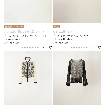
再入荷
26AW
別注
いつも読む雑誌のような形のベスト
まるで絵画のような
「マガジン」コットンカシミヤニットベスト
「フロックカーディガン」F53
「magazine」
「Flock Cardigan」
soutiencollar（ステンカラー）
soutiencollar（ステンカラー）
¥
24,200
税込
¥
28,600
税込
4.90
（40）
4.94
（16）