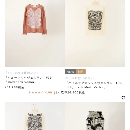
NEW
別注
「おしゃれは止めない」
「クルーネックヴェルラン」F79
おしゃれは止めない
「Crewneck Verlan」
「ハイネックメッシュヴェルラン」F71
soutiencollar×ANTIPAST
¥
31,900
税込
「Highneck Mesh Verlan」
ステンカラー×アンティパスト
soutiencollar×ANTIPAST
4.00
（1）
¥
26,400
税込
ステンカラー×アンティパスト