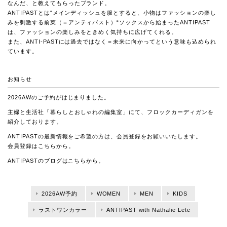
なんだ、と教えてもらったブランド。
ANTIPASTとは“メインディッシュを服とすると、小物はファッションの楽し
みを刺激する前菜（＝アンティパスト）“ソックスから始まったANTIPAST
は、ファッションの楽しみをときめく気持ちに広げてくれる。
また、ANTI-PASTには過去ではなく＝未来に向かってという意味も込められ
ています。
お知らせ
2026AWのご予約がはじまりました。
主婦と生活社「暮らしとおしゃれの編集室」にて、
フロックカーディガンを
紹介しております。
ANTIPASTの最新情報をご希望の方は、会員登録をお願いいたします。
会員登録は
こちら
から。
ANTIPASTのブログは
こちら
から。
2026AW予約
WOMEN
MEN
KIDS
ラストワンカラー
ANTIPAST with Nathalie Lete