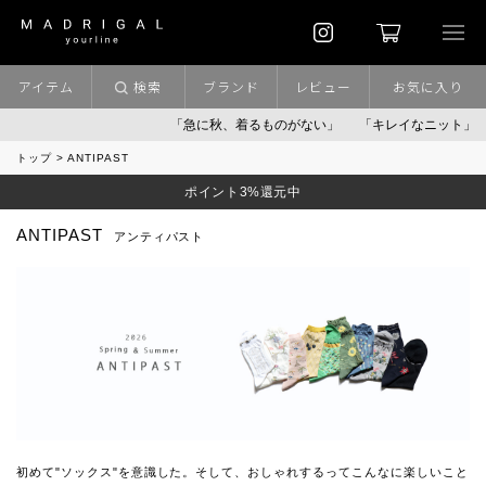
アイテム
検索
ブランド
レビュー
お気に入り
「急に秋、着るものがない」
「キレイなニット」
ポイン
トップ
ANTIPAST
ポイント3%還元中
ANTIPAST
アンティパスト
初めて"ソックス"を意識した。そして、おしゃれするってこんなに楽しいこと