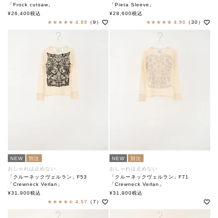
「Frock cutsaw」
「Pieta Sleeve」
soutiencollar×ANTIPAST
soutiencollar
¥
26,400
税込
¥
28,600
税込
ステンカラー×アンティパスト
4.89
（9）
4.90
（30）
NEW
別注
NEW
別注
おしゃれは止めない
おしゃれは止めない
「クルーネックヴェルラン」F53
「クルーネックヴェルラン」F71
「Crewneck Verlan」
「Crewneck Verlan」
soutiencollar×ANTIPAST
soutiencollar×ANTIPAST
¥
31,900
税込
¥
31,900
税込
ステンカラー×アンティパスト
ステンカラー×アンティパスト
4.57
（7）