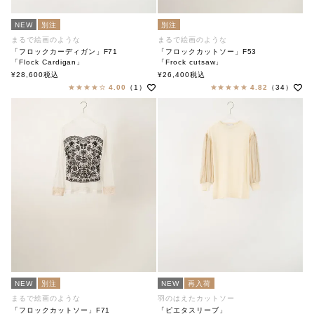
NEW
別注
別注
まるで絵画のような
まるで絵画のような
「フロックカーディガン」F71
「フロックカットソー」F53
「Flock Cardigan」
「Frock cutsaw」
soutiencollar（ステンカラー）
soutiencollar（ステンカラー）
¥
28,600
税込
¥
26,400
税込
4.00
（1）
4.82
（34）
NEW
別注
NEW
再入荷
まるで絵画のような
羽のはえたカットソー
「フロックカットソー」F71
「ピエタスリーブ」