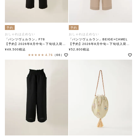
予約
予約
おしゃれは止めない
おしゃれは止めない
「パンツヴェルラン」F78
「パンツヴェルラン」BEIGE×CAMEL
【予約】2026年8月中旬～下旬頃入荷予定
【予約】2026年8月中旬～下旬頃入荷予定
「Pants Verlan」
「Pants Verlan」BEIGE×CAMEL
¥
49,500
税込
¥
52,800
税込
soutiencollar(ステンカラー)
soutiencollar(ステンカラー)
4.76
（66）