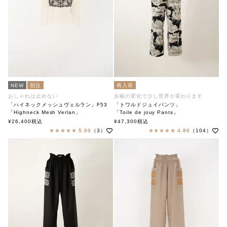
NEW
別注
再入荷
おしゃれは止めない
歩幅の変化で少し世界が変わります
「ハイネックメッシュヴェルラン」F53
「トワルドジュイパンツ」
「Highneck Mesh Verlan」
「Toile de jouy Pants」
soutiencollar×ANTIPAST
soutiencollar（ステンカラー）
¥
26,400
税込
¥
47,300
税込
ステンカラー×アンティパスト
5.00
（3）
4.86
（104）