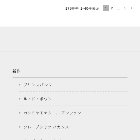
1
2
…
5
178
件中
1
-
40
件表示
新作
プリンスパンツ
ル・ド・ポワン
カシミヤモナムール アンファン
クレープシャツ バカンス