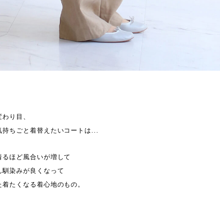
変わり目、
持ちごと着替えたいコートは...
着るほど風合いが増して
ん馴染みが良くなって
た着たくなる着心地のもの。