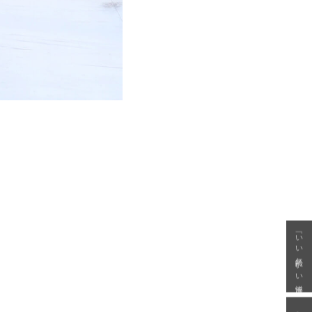
「いい年齢 いい洋服」