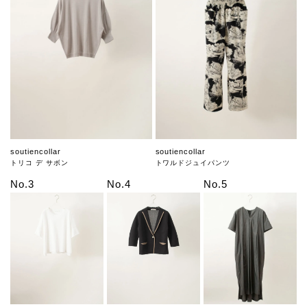
soutiencollar
soutiencollar
トリコ デ サボン
トワルドジュイパンツ
No.3
No.4
No.5