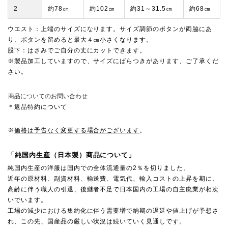
2
約78㎝
約102㎝
約31～31.5㎝
約68㎝
ウエスト：上端のサイズになります。サイズ調節のボタンが両脇にあ
り、ボタンを留めると最大４㎝小さくなります。
股下：はさみでご自分の丈にカットできます。
※製品加工していますので、サイズにばらつきがあります、ご了承くだ
さい。
商品についてのお問い合わせ
＊返品特約について
※
価格は予告なく変更する場合がございます
。
「純国内生産（日本製）商品について」
純国内生産の洋服は国内での全体流通量の2％を切りました。
近年の原材料、副資材料、輸送費、電気代、輸入コストの上昇を期に、
高齢に伴う職人の引退、後継者不足で日本国内の工場の自主廃業が相次
いでいます。
工場の減少における集約化に伴う需要増で納期の遅延や値上げが予想さ
れ、この先、国産品の厳しい状況は続いていく見通しです。