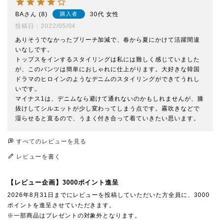
BA
8
30代
女性
購入者
投稿日
2022/05/04
ありそうでなかったブリーチ加減で、春から夏にかけて活躍間違
いなしです。

トップスをインするスタイリングは私には難しく感じていました
が、このパンツは簡単におしゃれに仕上がります。大好きな韓国
ドラマのヒロインのようなデニムのスタイリングができてうれし
いです。

マイナス1は、デニムなら避けて通れないのかもしれませんが、膝
抜けしてシルエットが少し変わってしまう点です。霧吹きなどで
湿らせると直るので、うまく付き合って着ていきたい思います。
すべてのレビューを見る
レビューを書く
【レビュー企画】3000ポイント進呈
2026年8月31日までにレビューを投稿していただいた方全員に、3000
ポイントを進呈させていただきます。
※一部商品はプレゼントの対象外となります。