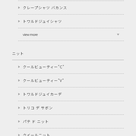
クレープシャツ バカンス
トワルドジュイシャツ
view more
ニット
クールビューティー"C"
クールビューティー"V"
トワルドジュイカーデ
トリコ デ サボン
パテ ド ニット
クイールニット