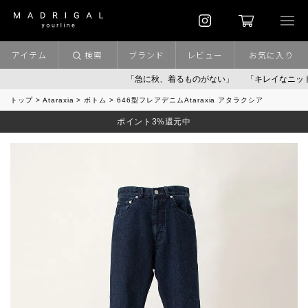
アイテム
検索
ブランド
レビュー
お気に入り
「急に秋、着るものがない」
「キレイなニット」
ポ
トップ
Ataraxia
ボトム
646型フレアデニムAtaraxia アタラクシア
ポイント3%還元中