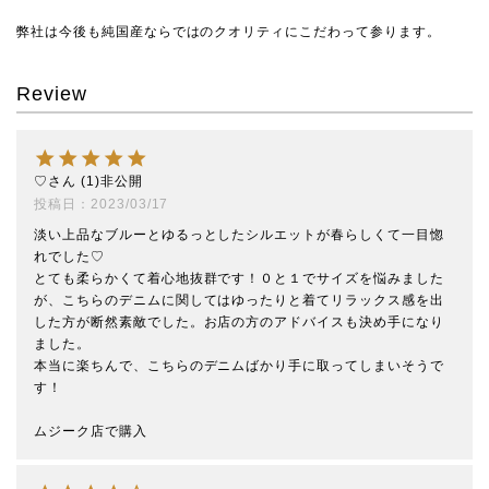
弊社は今後も純国産ならではのクオリティにこだわって参ります。
Review
♡
1
非公開
投稿日
2023/03/17
淡い上品なブルーとゆるっとしたシルエットが春らしくて一目惚
れでした♡

とても柔らかくて着心地抜群です！０と１でサイズを悩みました
が、こちらのデニムに関してはゆったりと着てリラックス感を出
した方が断然素敵でした。お店の方のアドバイスも決め手になり
ました。

本当に楽ちんで、こちらのデニムばかり手に取ってしまいそうで
す！

ムジーク店で購入