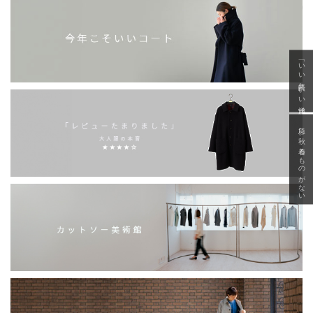
「いい年齢 いい洋服」
急に秋、着るものがない