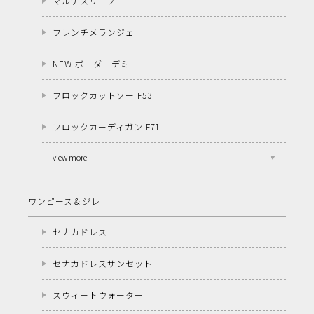
マルチスリーブ
フレンチメランジェ
NEW ボーダーデミ
フロックカットソー F53
フロックカーディガン F71
view more
ワンピース＆ジレ
セナカドレス
セナカドレスサンセット
スウィートウォーター