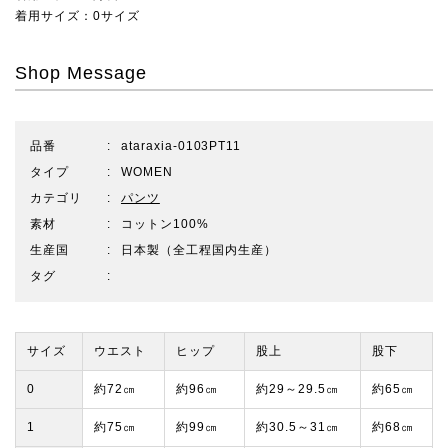
着用サイズ：0サイズ
Shop Message
品番
ataraxia-0103PT11
タイプ
WOMEN
カテゴリ
パンツ
素材
コットン100%
生産国
日本製（全工程国内生産）
タグ
サイズ
ウエスト
ヒップ
股上
股下
0
約72㎝
約96㎝
約29～29.5㎝
約65㎝
1
約75㎝
約99㎝
約30.5～31㎝
約68㎝