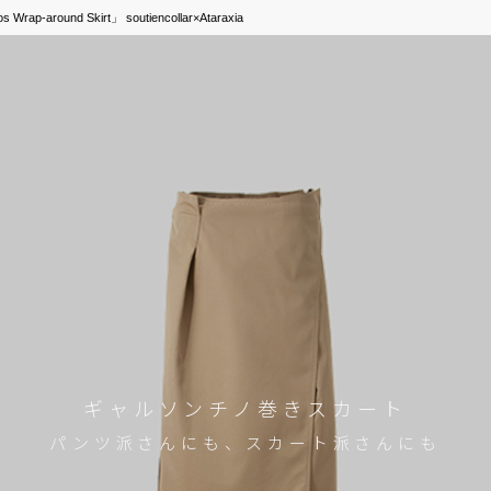
round Skirt」 soutiencollar×Ataraxia
ギャルソンチノ巻きスカート
パンツ派さんにも、スカート派さんにも