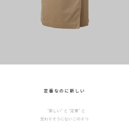
定番なのに新しい
”新しい” と ”定番” と
交わりそうにないこの２つ