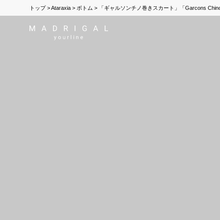
トップ
Ataraxia
ボトム
「ギャルソンチノ巻きスカート」「Garcons Chinos Wrap-a