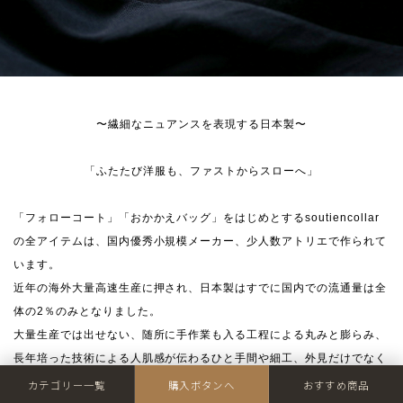
〜繊細なニュアンスを表現する日本製〜
「ふたたび洋服も、ファストからスローへ」
「フォローコート」「おかかえバッグ」をはじめとするsoutiencollar
の全アイテムは、国内優秀小規模メーカー、少人数アトリエで作られて
います。
近年の海外大量高速生産に押され、日本製はすでに国内での流通量は全
体の2％のみとなりました。
大量生産では出せない、随所に手作業も入る工程による丸みと膨らみ、
長年培った技術による人肌感が伝わるひと手間や細工、外見だけでなく
安心や優しさもお楽しみください。
カテゴリー一覧
購入ボタンへ
おすすめ商品