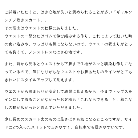
ご試着いただくと、はき心地が良いと褒められることが多い「ギャルソ
ンチノ巻きスカート」。
その理由はウエストの仕様にありました。
ウエストの一部分だけゴムで伸び縮みする作り。これによって動いた時
の食い込みや、つっぱりも気にならないので、ウエストの収まりがとっ
ても良くて、ノンストレスなはき心地です。
また、前から見るとウエストから下腹まで生地がスッと馴染む作りにな
っているので、気になりがちなウエストやお腹あたりのラインがとても
きれいにスタイルアップして見えます。
ウエストから腰まわりが安定して綺麗に見えるから、今までトップスを
インにして着ることがなかったお客様も「これならできる」と、着こな
しの幅が広がったと喜んでいただきました。
少し長めのスカート丈のものは足さばきも気になるところですが、サイ
ドに2つ入ったスリットで歩きやすく、自転車でも履きやすいです。