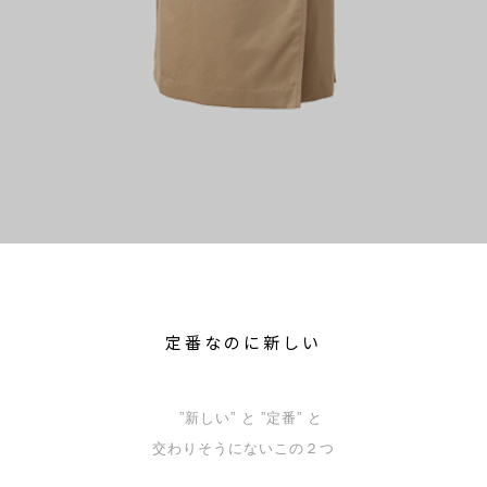
定番なのに新しい
”新しい” と ”定番” と
交わりそうにないこの２つ