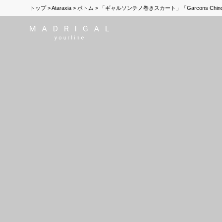
トップ
Ataraxia
ボトム
「ギャルソンチノ巻きスカート」「Garcons Chinos Wrap-a