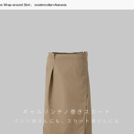
round Skirt」 soutiencollar×Ataraxia
ギャルソンチノ巻きスカート
パンツ派さんにも、スカート派さんにも