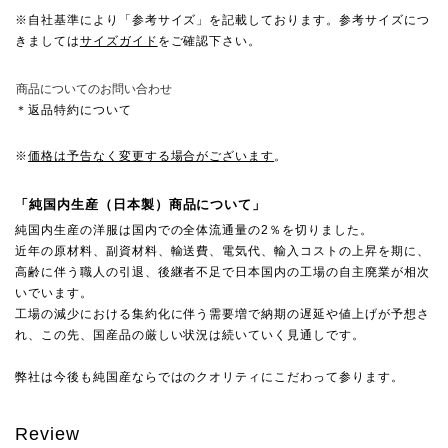
※自社基準により「参考サイズ」を記載しております。参考サイズにつ
きましては
サイズガイド
をご確認下さい。
商品についてのお問い合わせ
＊返品特約について
※
価格は予告なく変更する場合がございます
。
「純国内生産（日本製）商品について」
純国内生産の洋服は国内での全体流通量の2％を切りました。
近年の原材料、副資材料、輸送費、電気代、輸入コストの上昇を期に、
高齢に伴う職人の引退、後継者不足で日本国内の工場の自主廃業が相次
いでいます。
工場の減少における集約化に伴う需要増で納期の遅延や値上げが予想さ
れ、この先、国産品の厳しい状況は続いていく見通しです。
弊社は今後も純国産ならではのクオリティにこだわって参ります。
Review