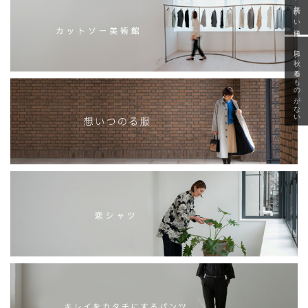
「いい年齢 いい洋服」
急に秋、着るものがない