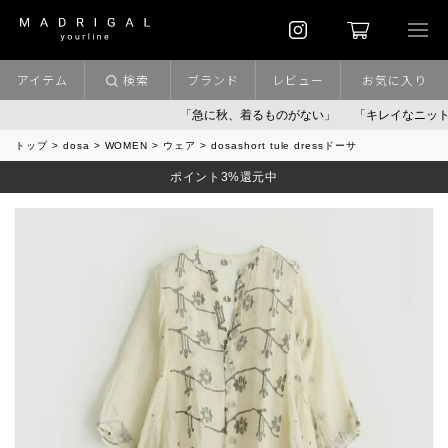
アイテム
検索
ブランド
レビュー
お気に入り
「急に秋、着るものがない」
「キレイなニット」
ポ
トップ
dosa
WOMEN
ウェア
dosashort tule dressドーサ
ポイント3%還元中