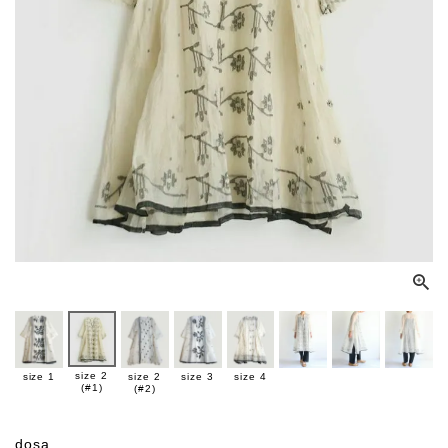
size 2
size 1
size 2
size 3
size 4
(#1)
(#2)
dosa