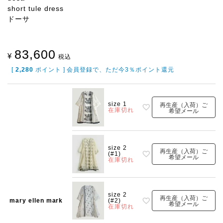
short tule dress
ドーサ
83,600
¥
税込
[
2,280
ポイント ] 会員登録で、ただ今3％ポイント還元
size 1
再生産（入荷）ご
在庫切れ
希望メール
size 2
再生産（入荷）ご
(#1)
希望メール
在庫切れ
size 2
再生産（入荷）ご
mary ellen mark
(#2)
希望メール
在庫切れ