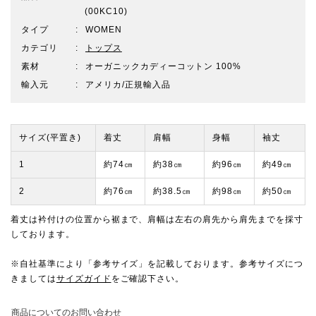
(00KC10)
タイプ
WOMEN
カテゴリ
トップス
素材
オーガニックカディーコットン 100%
輸入元
アメリカ/正規輸入品
サイズ(平置き)
着丈
肩幅
身幅
袖丈
1
約74㎝
約38㎝
約96㎝
約49㎝
2
約76㎝
約38.5㎝
約98㎝
約50㎝
着丈は衿付けの位置から裾まで、肩幅は左右の肩先から肩先までを採寸
しております。
※自社基準により「参考サイズ」を記載しております。参考サイズにつ
きましては
サイズガイド
をご確認下さい。
商品についてのお問い合わせ