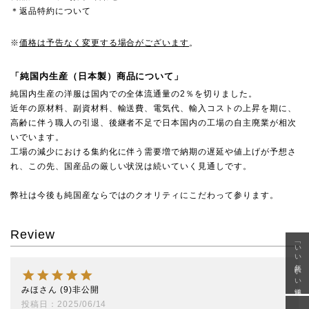
＊返品特約について
※
価格は予告なく変更する場合がございます
。
「純国内生産（日本製）商品について」
純国内生産の洋服は国内での全体流通量の2％を切りました。
近年の原材料、副資材料、輸送費、電気代、輸入コストの上昇を期に、
高齢に伴う職人の引退、後継者不足で日本国内の工場の自主廃業が相次
いでいます。
工場の減少における集約化に伴う需要増で納期の遅延や値上げが予想さ
れ、この先、国産品の厳しい状況は続いていく見通しです。
弊社は今後も純国産ならではのクオリティにこだわって参ります。
Review
「いい年齢 いい洋服」
みほ
9
非公開
投稿日
2025/06/14