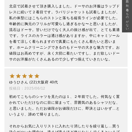
急に秋、着るものがない
北店で試着させて頂き購入しました。ドーサのお洋服はラップド
レスに続いて２着目です。ラバリジャケットも試着しましたが、
私の体型にはこちらのストンと落ちる縦長ラインが必要でした。
年齢的に胸元のフリルが可愛らし過ぎるかな〜と思いましたが、
流石はドーサ。甘いだけでなく大人の抜け感が出て、とても素適
です。ライスのカラーは透け感がありますか、中にキャミソール
を着て涼しく着られますので真夏にもたくさん着たいと思いま
す。ホームクリーニングできるのもドーサの大きな魅力です。お
値段はお高めですが、永く大切に着たいですし、まだ欲しいドー
サのお洋服がたくさんあるので少しずつ揃えていきたいな。
ゆうひ
22
大阪府
40代
投稿日
2025/06/12
初めてこちらのシャツを見たのは１、２年前でした。何気なく置
かれていただけなのに目に留まって、雰囲気のあるシャツだな、
と思いました。ただお値段がお値段だけに、即決とはいかず…と
いうより、諦めて帰りました。

それからお気に入りリストに入れたり消したりを繰り返し…買う