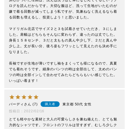
決心がついた理由は、洗えば洗うほど体になじんでくるというブ
ログを読んだからです。大切な服ほど、洗って生地がいたむのが
嫌で着る回数が減ってしまう私ですが、気兼ねなく洗えるなら着
る回数も増えるし、投資しよう！と思いました。

マドリガル北店でサイズ２と３を試着させていただき、３にしま
した。肩幅はどちらもそんなに変わらず、違ったのは丈でした。
身長１５８センチ、３だと太ももの真ん中少し下、２だと真ん中
少し上。丈が長い分、後ろ姿もフワッとして見えたのも決め手に
なりました。

長袖ですが生地が薄いですし袖をまくっても様になるので、真夏
でも着れそうです。細身のパンツの時は全部出して、太めのパン
ツの時は全部インして合わせてみたらどちらもいい感じでした。

いっぱい着ます！
バーディ
7
東京都
50代
女性
購入者
投稿日
2022/02/16
とても軽やかな素材と大人の可愛らしさを兼ね備えた、とても魅
力的なシャツです。フロントのフリルは甘すぎず、むしろ少しク