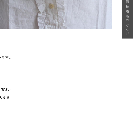
急に秋、着るものがない
います。
も変わっ
ありま