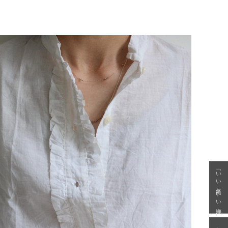
「いい年齢 いい洋服」