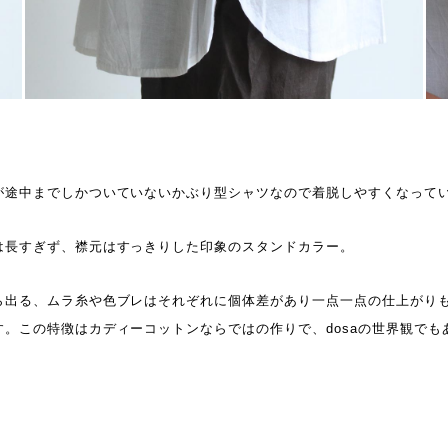
が途中までしかついていないかぶり型シャツなので着脱しやすくなって
は長すぎず、襟元はすっきりした印象のスタンドカラー。
ら出る、ムラ糸や色ブレはそれぞれに個体差があり一点一点の仕上がり
す。この特徴はカディーコットンならではの作りで、dosaの世界観でも