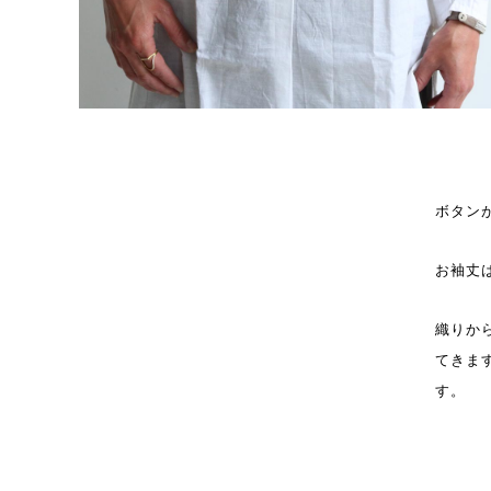
ボタン
お袖丈
織りか
てきま
す。