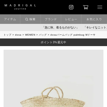
アイテム
検索
ブランド
レビュー
お気に入り
「急に秋、着るものがない」
「キレイなニット」
トップ
dosa
WOMEN
バッグ
dosaパームバッグ palmbag Mドーサ
ポイント3%還元中