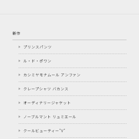
新作
プリンスパンツ
ル・ド・ポワン
カシミヤモナムール アンファン
クレープシャツ バカンス
オーディナリージャケット
ノーブルマント リュミエール
クールビューティー"V"