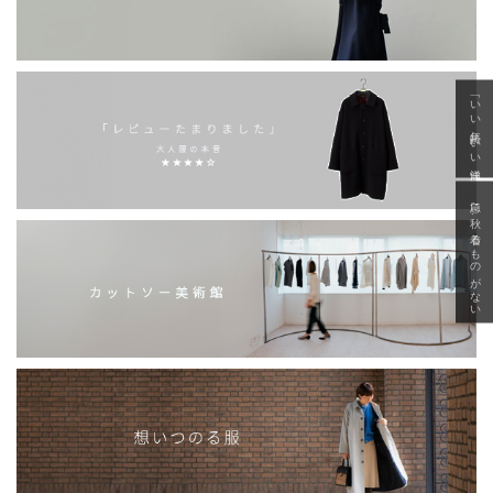
「いい年齢 いい洋服」
急に秋、着るものがない