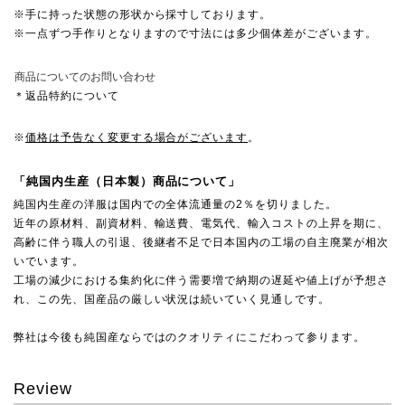
※手に持った状態の形状から採寸しております。
※一点ずつ手作りとなりますので寸法には多少個体差がございます。
商品についてのお問い合わせ
＊返品特約について
※
価格は予告なく変更する場合がございます
。
「純国内生産（日本製）商品について」
純国内生産の洋服は国内での全体流通量の2％を切りました。
近年の原材料、副資材料、輸送費、電気代、輸入コストの上昇を期に、
高齢に伴う職人の引退、後継者不足で日本国内の工場の自主廃業が相次
いでいます。
工場の減少における集約化に伴う需要増で納期の遅延や値上げが予想さ
れ、この先、国産品の厳しい状況は続いていく見通しです。
弊社は今後も純国産ならではのクオリティにこだわって参ります。
Review