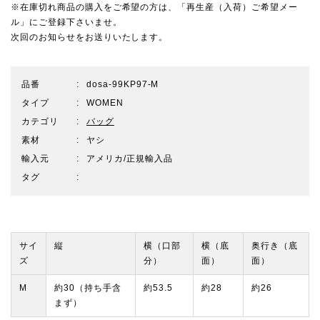
※在庫切れ商品の購入をご希望の方は、「再生産（入荷）ご希望メー
ル」にご登録下さいませ。
次回のお知らせをお送りいたします。
品番
dosa-99KP97-M
タイプ
WOMEN
カテゴリ
バッグ
素材
ヤシ
輸入元
アメリカ/正規輸入品
タグ
サイ
縦
横（口部
横（底
奥行き（底
ズ
分）
面）
面）
M
約30（持ち手含
約53.5
約28
約26
まず）