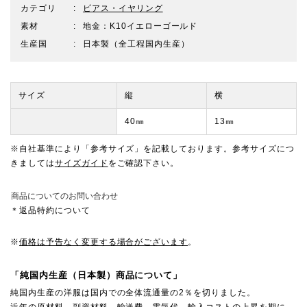
カテゴリ
ピアス・イヤリング
素材
地金：K10イエローゴールド
生産国
日本製（全工程国内生産）
サイズ
縦
横
40㎜
13㎜
※自社基準により「参考サイズ」を記載しております。参考サイズにつ
きましては
サイズガイド
をご確認下さい。
商品についてのお問い合わせ
＊返品特約について
※
価格は予告なく変更する場合がございます
。
「純国内生産（日本製）商品について」
純国内生産の洋服は国内での全体流通量の2％を切りました。
近年の原材料、副資材料、輸送費、電気代、輸入コストの上昇を期に、