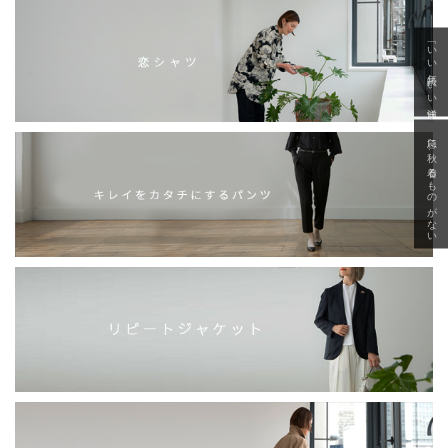
「いい年齢 いい洋服」
急に秋、着るものがない