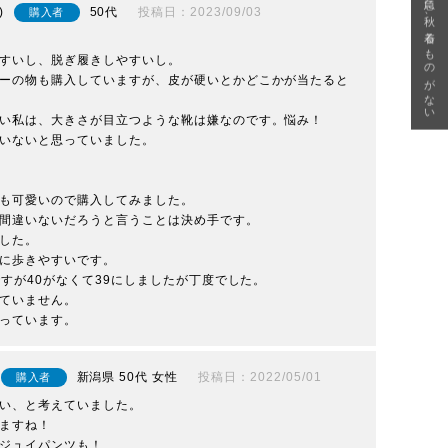
急に秋、着るものがない
50代
投稿日
2023/09/03
購入者
すいし、脱ぎ履きしやすいし。

ーの物も購入していますが、皮が硬いとかどこかが当たると
い私は、大きさが目立つような靴は嫌なのです。悩み！

いないと思っていました。

も可愛いので購入してみました。

間違いないだろうと言うことは決め手です。

した。

に歩きやすいです。

ですが40がなくて39にしましたが丁度でした。

ていません。

っています。
新潟県
50代
女性
投稿日
2022/05/01
購入者
い、と考えていました。

ますね！

ジュイパンツも！
