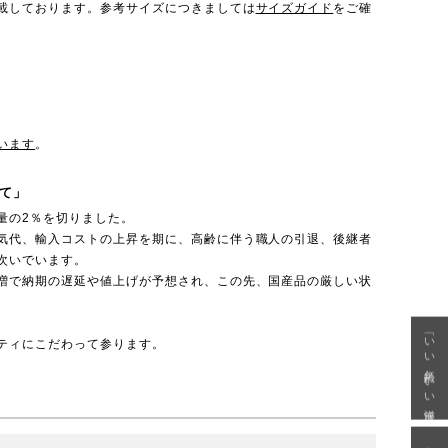
載しております。参考サイズにつきましては
サイズガイド
をご確
います
。
て」
量の2％を切りました。
気代、輸入コストの上昇を期に、高齢に伴う職人の引退、後継者
次いでいます。
増で納期の遅延や値上げが予想され、この先、国産品の厳しい状
「いい年齢 いい洋服」
ティにこだわって参ります。