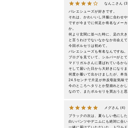
なんこ
3
バレエシューズが好きです。

それは、かわいいし洋服に合わせや
ですが今までに何足か有名なメーカ
か。

何より玄関に並べた時に、足の大き
と言うわけでないなかなか出会えて
今回ポルセリは初めて。

バレエシューズも有名なんですね。

ブログを見ていて、シルバーがとて
マドリガルさんに選ばれているから
そして届いた日から大好きになりま
何度か履いて出かけましたが、本当
24.5センチで片足が外反母趾気味
今のところヘタリとか型崩れとかし
なので、またポルセリを買おうと思
メグ
4
ブラックの次は、夏らしい色にした
白いパンツやデニムにも絶対に合い
一緒に届けていただいた、トワルド