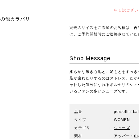
申し訳ござい
その他カラバリ
完売のサイスをご希望のお客様は「再
は、ご予約開始時にご連絡させていた
Shop Message
柔らかな履き心地と、足もとをすっき
足が疲れたりするのはストレス。だから
ゃれした気分になれるポルセリのシュー
いるファンの多いシューズです。
品番
porselli-f-ba
タイプ
WOMEN
カテゴリ
シューズ
素材
アッパー：山