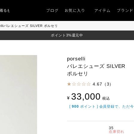
ブログ
お気に入り
アイテム
ブランド
るものがない」
「キレイなニット」
ポイント9％「マンスリーポイントキャン
selliバレエシューズ SILVER ポルセリ
ポイント3%還元中
porselli
バレエシューズ SILVER
ポルセリ
4.67（3）
33,000
¥
税込
[
900
ポイント ] 会員登録で、ただ
35
在庫切れ