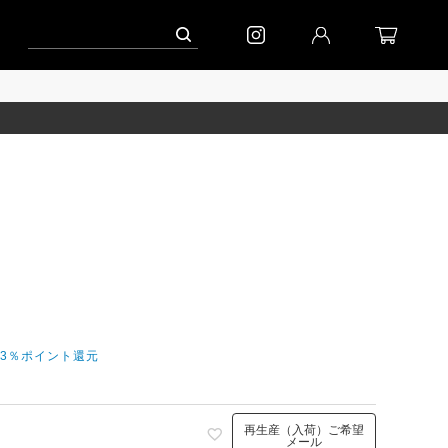
ペーン」
到着｜2026AW「シフォンニット」
到着｜2026AW「マガジン」
今3％ポイント還元
再生産（入荷）ご希望
メール