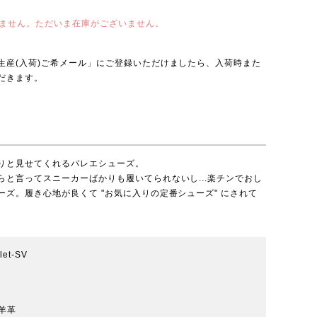
ません。ただいま在庫がございません。
生産(入荷)ご希メール」にご登録いただけましたら、入荷時また
だきます。
りと見せてくれるバレエシューズ。
と言ってスニーカーばかりも履いてられないし...楽チンでおし
ズ。履き心地が良くて "お気に入りの定番シューズ" にされて
llet-SV
羊革