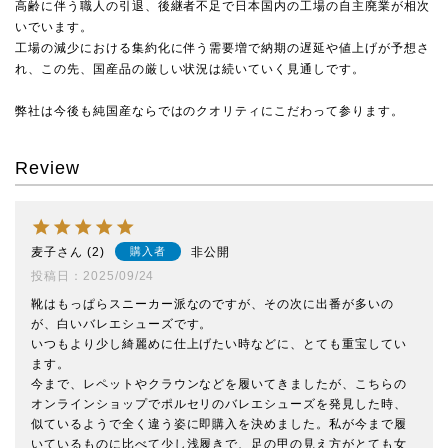
高齢に伴う職人の引退、後継者不足で日本国内の工場の自主廃業が相次
いでいます。
工場の減少における集約化に伴う需要増で納期の遅延や値上げが予想さ
れ、この先、国産品の厳しい状況は続いていく見通しです。
弊社は今後も純国産ならではのクオリティにこだわって参ります。
Review
麦子
2
非公開
購入者
投稿日
2025/09/24
靴はもっぱらスニーカー派なのですが、その次に出番が多いの
が、白いバレエシューズです。

いつもより少し綺麗めに仕上げたい時などに、とても重宝してい
ます。

今まで、レペットやクラウンなどを履いてきましたが、こちらの
オンラインショップでポルセリのバレエシューズを発見した時、
似ているようで全く違う姿に即購入を決めました。私が今まで履
いているものに比べて少し浅履きで、足の甲の見え方がとても女