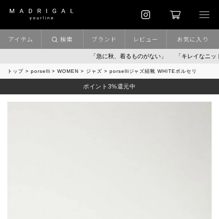
アイテム
検索
ブランド
レビュー
お気に入り
「急に秋、着るものがない」
「キレイなニット」
ポ
トップ
porselli
WOMEN
ジャズ
porselliジャズ紐靴 WHITEポルセリ
ポイント3%還元中