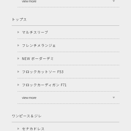
view more
トップス
マルチスリーブ
フレンチメランジェ
NEW ボーダーデミ
フロックカットソー F53
フロックカーディガン F71
view more
ワンピース＆ジレ
セナカドレス