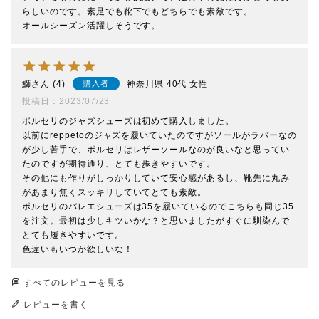
らしいのです。素足でも靴下でもどちらでも素敵です。

オールシーズン活躍しそうです。
鰤
4
神奈川県
40代
女性
購入者
投稿日
2023/07/23
ポルセリのジャズシューズは初めて購入しました。

以前にreppetoのジャズを履いていたのですがソールがラバーなの
が少し苦手で、ポルセリはレザーソールなのが良いなと思ってい
たのですが期待通り、とても歩きやすいです。

その他にも作りがしっかりしていて安心感があるし、靴先に丸み
があまり無くスッキリしていてとても素敵。

ポルセリのバレエシューズは35を履いているのでこちらも同じ35
を注文。最初は少しキツいかな？と思いましたがすぐに馴染んで
とても履きやすいです。

色違いもいつか欲しいな！
すべてのレビューを見る
レビューを書く