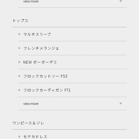
view more
トップス
マルチスリーブ
フレンチメランジェ
NEW ボーダーデミ
フロックカットソー F53
フロックカーディガン F71
view more
ワンピース＆ジレ
セナカドレス