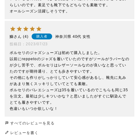
らしいのです。素足でも靴下でもどちらでも素敵です。

オールシーズン活躍しそうです。
鰤
4
神奈川県
40代
女性
購入者
投稿日
2023/07/23
ポルセリのジャズシューズは初めて購入しました。

以前にreppetoのジャズを履いていたのですがソールがラバーなの
が少し苦手で、ポルセリはレザーソールなのが良いなと思ってい
たのですが期待通り、とても歩きやすいです。

その他にも作りがしっかりしていて安心感があるし、靴先に丸み
があまり無くスッキリしていてとても素敵。

ポルセリのバレエシューズは35を履いているのでこちらも同じ35
を注文。最初は少しキツいかな？と思いましたがすぐに馴染んで
とても履きやすいです。

色違いもいつか欲しいな！
すべてのレビューを見る
レビューを書く