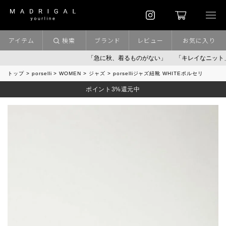
アイテム
検索
ブランド
レビュー
お気に入り
「急に秋、着るものがない」
「キレイなニット」
ポイ
トップ
porselli
WOMEN
ジャズ
porselliジャズ紐靴 WHITEポルセリ
ポイント3%還元中