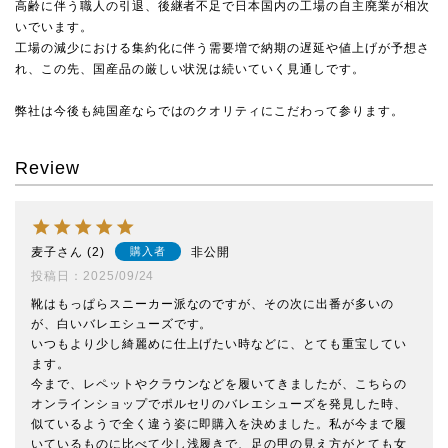
高齢に伴う職人の引退、後継者不足で日本国内の工場の自主廃業が相次
いでいます。
工場の減少における集約化に伴う需要増で納期の遅延や値上げが予想さ
れ、この先、国産品の厳しい状況は続いていく見通しです。
弊社は今後も純国産ならではのクオリティにこだわって参ります。
Review
麦子
2
非公開
購入者
投稿日
2025/09/24
靴はもっぱらスニーカー派なのですが、その次に出番が多いの
が、白いバレエシューズです。

いつもより少し綺麗めに仕上げたい時などに、とても重宝してい
ます。

今まで、レペットやクラウンなどを履いてきましたが、こちらの
オンラインショップでポルセリのバレエシューズを発見した時、
似ているようで全く違う姿に即購入を決めました。私が今まで履
いているものに比べて少し浅履きで、足の甲の見え方がとても女