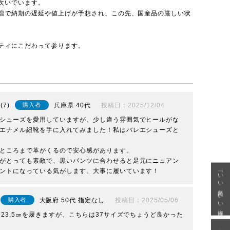
次いでいます。
増で納期の遅延や値上げが予想され、この先、国産品の厳しい状
ティにこだわって参ります。
7
兵庫県
40代
投稿日
2025/12/04
購入者
シューズを愛用していますが、少し違う雰囲気でヒールがな
エナメル紐靴を手に入れてみました！私はバレエシューズと
ところまで革がくるので安心感があります。

がとっても素敵で、黒いパンツに合わせると足元にニュアン
ントになっている気がします。大事に履いています！
「いい年齢 いい洋服」
大阪府
50代
指定なし
投稿日
2025/05/06
購入者
23.5㎝を履きますが、こちらは37サイズでちょうど良かった