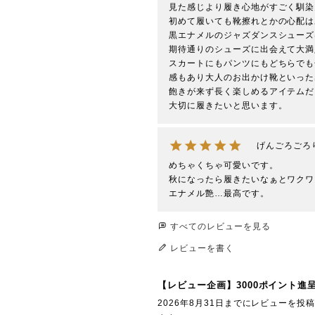
見た感じより履き心地がすごく馴染
初めて履いても靴擦れとかの心配は
黒エナメルのジャズダンスシューズ
期待通りのシューズに出会えて大満
スカートにもパンツにもどちらでも
感もあり大人のお出かけ靴といった
飽きが来ず長く楽しめるアイテムだ
大切に履きたいと思います。
げんごろごろ
めちゃくちゃ可愛いです。

秋になったら履きたいなぁとワクワ
エナメル艶…最高です。
すべてのレビューを見る
レビューを書く
【レビュー企画】3000ポイント進
2026年8月31日までにレビューを