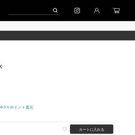
ペーン」
到着(8/7)｜eb.a.gos
予約│「エッグジャケット GREY」
K
だ今3％ポイント還元
カートに入れる