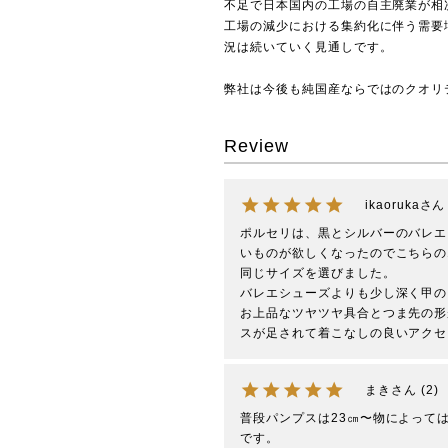
不足で日本国内の工場の自主廃業が相
工場の減少における集約化に伴う需要
況は続いていく見通しです。
弊社は今後も純国産ならではのクオリ
Review
ikaoruka
ポルセリは、黒とシルバーのバレエ
いものが欲しくなったのでこちらの
同じサイズを選びました。

バレエシューズよりも少し深く甲の
お上品なツヤツヤ具合とつま先の形
スが足されて着こなしの良いアクセ
まき
2
普段パンプスは23㎝〜物によっては
です。
