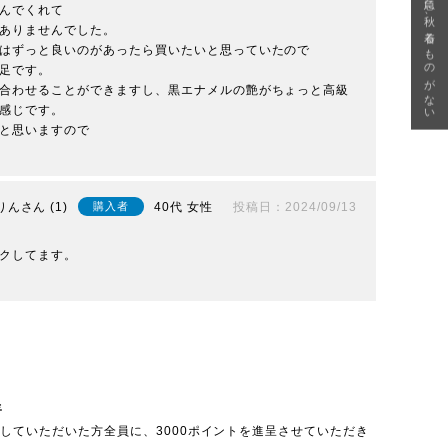
急に秋、着るものがない
んでくれて

ありませんでした。

はずっと良いのがあったら買いたいと思っていたので

足です。

合わせることができますし、黒エナメルの艶がちょっと高級
感じです。

と思いますので

りん
1
40代
女性
投稿日
2024/09/13
購入者
クしてます。

呈
投稿していただいた方全員に、3000ポイントを進呈させていただき