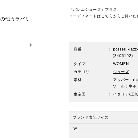
「バレエシューズ」プラス
コーディネートはこちらからご覧いた
その他カラバリ
品番
porselli-jaz
(3406192)
タイプ
WOMEN
カテゴリ
シューズ
素材
アッパー：山
ソール：牛革
生産国
イタリア/正
ブランド表記サイズ
35