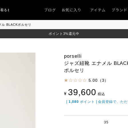
ブログ
お気に入り
アイテム
ブランド
るものがない」
「キレイなニット」
ポイント9％「マンスリーポイントキャン
ナメル BLACKポルセリ
ポイント3%還元中
porselli
ジャズ紐靴 エナメル BLAC
ポルセリ
5.00（3）
39,600
¥
税込
[
1,080
ポイント ] 会員登録で、た
35