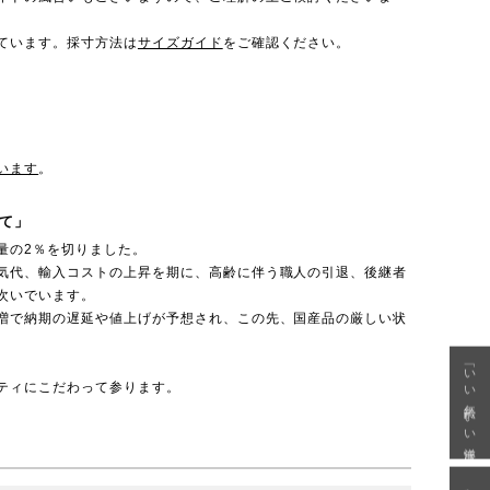
ています。採寸方法は
サイズガイド
をご確認ください。
います
。
て」
量の2％を切りました。
気代、輸入コストの上昇を期に、高齢に伴う職人の引退、後継者
次いでいます。
増で納期の遅延や値上げが予想され、この先、国産品の厳しい状
「いい年齢 いい洋服」
ティにこだわって参ります。