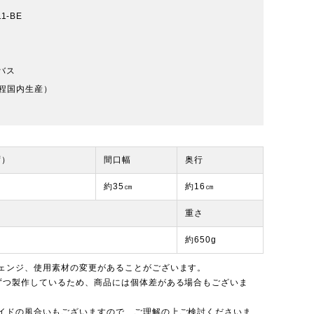
11-BE
ンバス
程国内生産）
ず）
間口幅
奥行
約35㎝
約16㎝
重さ
約650g
ェンジ、使用素材の変更があることがございます。
ずつ製作しているため、商品には個体差がある場合もございま
イドの風合いもございますので、ご理解の上ご検討くださいま