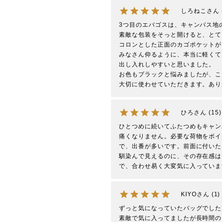
しろねこ
3つ目のエバゴスは、キャンバス地
素敵な包装をそっと開けると、とて
コロンとした正面のカゴポケットが
みなさん仰るように、本当に軽くて
出し入れしやすいと思いました。

お色もブラックと悩みましたが、こ
大切に使わせていただきます。あり
ひろ
15
ひとつめに続いてふたつめもキャン
痛くなりません。必要な荷物をポイ
で、出番が多いです。前面に付いた
馴染んで見えるのに、その存在感は
で、合わせ易く大変気に入っていま
KIYO
1
ずっと気になっていたバッグでした
素敵で気に入ってましたが長時間の