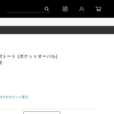
ンペーン」
到着｜2026AW「シフォンニット」
到着｜2026AW「マガジン」
トート (ポケットオーバル)
E
だ今3％ポイント還元