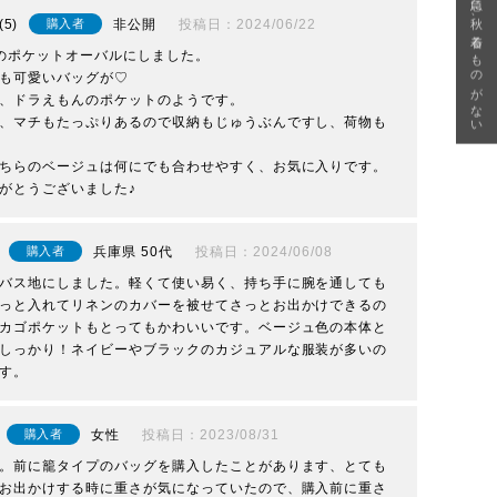
急に秋、着るものがない
5
非公開
投稿日
2024/06/22
購入者
のポケットオーバルにしました。

も可愛いバッグが♡

、ドラえもんのポケットのようです。

、マチもたっぷりあるので収納もじゅうぶんですし、荷物も
ちらのベージュは何にでも合わせやすく、お気に入りです。

がとうございました♪
兵庫県
50代
投稿日
2024/06/08
購入者
バス地にしました。軽くて使い易く、持ち手に腕を通しても
っと入れてリネンのカバーを被せてさっとお出かけできるの
カゴポケットもとってもかわいいです。ベージュ色の本体と
しっかり！ネイビーやブラックのカジュアルな服装が多いの
す。
女性
投稿日
2023/08/31
購入者
。前に籠タイプのバッグを購入したことがあります、とても
お出かけする時に重さが気になっていたので、購入前に重さ