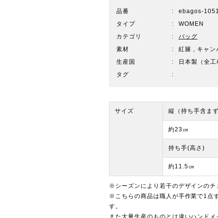
品番
ebagos-105
タイプ
WOMEN
カテゴリ
バッグ
素材
紅籐 , キャ
生産国
日本製（全工
タグ
サイズ
縦（持ち手含ま
約23㎝
持ち手(高さ)
約11.5㎝
※シーズンにより若干のデザインのチ
※こちらの商品は職人が手作業で1点
す。
また大量生産のものとは違いハンドメ