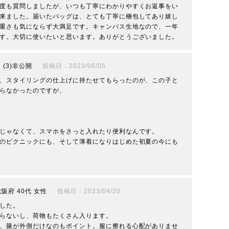
度も質問しましたが、いつも丁寧にわかりやすくお返事をい
来ました。届いたバッグは、とても丁寧に梱包してあり嬉し
重さも気にならず大満足です。キャンバス生地なので、一年
す。大切に使いたいと思います。ありがとうございました。
3
非公開
投稿日
2023/06/05
、スタイリングの仕上げに持たせてもらったのが、この子と
らなかったのですが、



じゃなくて、スマホをさっと入れたり便利なんです。

のピクニックにも、そして薄着になりはじめた初夏の今にも
大阪府
40代
女性
投稿日
2023/04/20
した。

らないし、荷物もたくさん入ります。

、籐が外側だけなのもポイント。服に擦れる心配がありませ