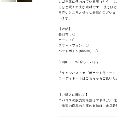
カゴ本体に使われている籐（とう）は
るほど硬く丈夫な素材です。 使うほ
ろ赤いところと様々な表情がございま
います。
【収納】
長財布：〇
ポーチ：〇
スマ－トフォン：〇
ペットボトル(500ml)：〇
Blogにてご紹介しています
「キャンバス・カゴポケット付トート
コーディネートはこちらからご覧いた
【ご購入に関して】
エバゴスの販売実店舗は
マドリガル 
ご希望の商品の在庫の有無はご来店希