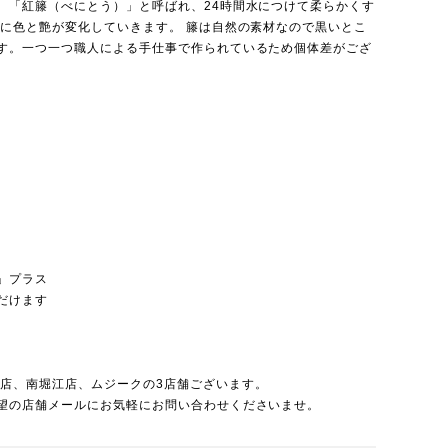
、「紅籐（べにとう）」と呼ばれ、24時間水につけて柔らかくす
どに色と艶が変化していきます。 籐は自然の素材なので黒いとこ
す。一つ一つ職人による手仕事で作られているため個体差がござ
」プラス
だけます
北店
、
南堀江店
、
ムジーク
の3店舗ございます。
望の店舗メールにお気軽にお問い合わせくださいませ。