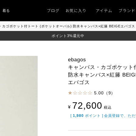
ブログ
お気に入り
アイテム
ブランド
着るものがない」
「キレイなニット」
ポイント9％「マンスリーポイントキャ
バス・カゴポケット付トート (ポケットオーバル) 防水キャンバス×紅籐 BEIGEエバゴス
ポイント3%還元中
ebagos
キャンバス・カゴポケット付
防水キャンバス×紅籐 BEIG
エバゴス
5.00（9）
72,600
¥
税込
[
1,980
ポイント ] 会員登録で、た