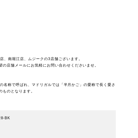
北店
、
南堀江店
、
ムジーク
の3店舗ございます。
望の店舗メールにお気軽にお問い合わせくださいませ。
ート」の名称で呼ばれ、マドリガルでは「半月かご」の愛称で長く愛さ
のものとなります。
28-BK