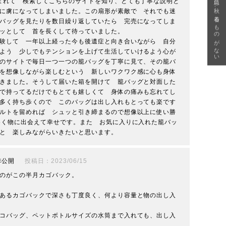
急に秋、着るものがない
まれて　検索してこちらのサイトを知り、とても丁寧な説明と
に虜になってしまいました。この扇形が素敵で　それでも迷
バッグを見たりを数日繰り返していたら　完売になってしま
ッとして　首を長くして待っていました。

験して　一年以上経った今も後遺症と向き合いながら　自分
よう　少しでもテンションを上げて生活していけるよう心が
のサイトで毎日一つ一つの籠バッグを丁寧に見て、その籠バ
を想像しながら楽しむという　新しいワクワク感に心も身体
きました。そうして届いた箱を開けて　籠バッグと対面した
で持ってるだけでもとても嬉しくて　身体の痛みも忘れてし
多く持ち歩くので　このバッグは出し入れもとっても楽です
ルトを留めれば　シュッと引き締まるので想像以上に使い勝
めく物に出会えて幸せです。また　お気に入りに入れた籠バッ
と　楽しみながらいきたいと思います。
非公開
投稿日
2023/06/15
のがこの半月カゴバック。

あるカゴバックで深さも丁度良く、何より容量と物の出し入
コバッグ、ペットボトルサイズの水筒まで入れても、出し入