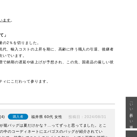
います
。
て」
量の2％を切りました。
気代、輸入コストの上昇を期に、高齢に伴う職人の引退、後継者
次いでいます。
増で納期の遅延や値上げが予想され、この先、国産品の厳しい状
ティにこだわって参ります。
「いい年齢 いい洋服」
4
福井県
60代
女性
投稿日
2024/08/31
購入者
が籠バッグは夏だけかな？…ってずっと思ってました。とこ
の中のコーディネートにエバゴスのバッグが紹介されてい