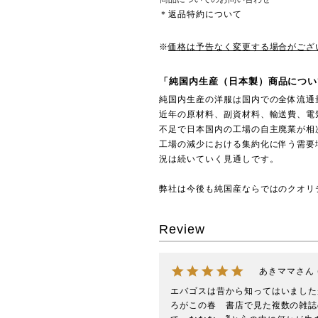
＊返品特約について
※
価格は予告なく変更する場合がござ
「純国内生産（日本製）商品につい
純国内生産の洋服は国内での全体流通
近年の原材料、副資材料、輸送費、電
不足で日本国内の工場の自主廃業が相
工場の減少における集約化に伴う需要
況は続いていく見通しです。
弊社は今後も純国産ならではのクオリ
Review
あきママ
エバゴスは昔から知ってはいました
ろがこの春　書店で見た複数の雑誌