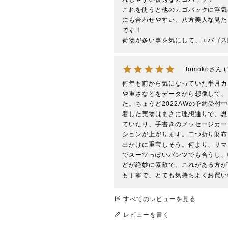
これを使うと他のカゴバックに浮気
にも合わせやすい、八方美人な見た
です！

荷物が多い事を気にして、エバゴス
tomoko
何年も前から気になっていた半月カ
や重さなどをデータから想像して、
た。ちょうど2022AWの予約受
着した実物はまさに理想通りで、思
ていたり、手書きのメッセージカー
ションが上がります。二つ折り財布
出かけに重宝しそう。何より、サマ
でスーツっぽいパンツでも合うし、
どが絶妙に素敵で、これがある方が
も丁寧で、とても気持ちよくお買い
すべてのレビューを見る
レビューを書く