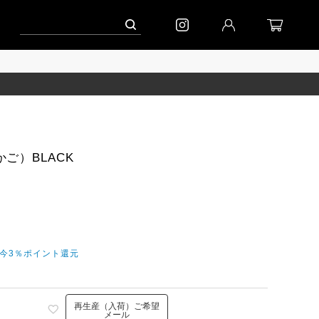
ンペーン」
到着｜2026AW「シフォンニット」
到着｜2026AW「マガジン」
ご）BLACK
だ今3％ポイント還元
再生産（入荷）ご希望
メール