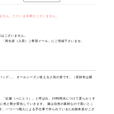
ません。ただいま在庫がございません。
荷はございません。
は、「再生産（入荷）ご希望メール」にご登録下さいませ。
バッグ」。 オールシーズン使える人気の形です。（長財布は横
、「紅籐（べにとう）」と呼ばれ、24時間水につけて柔らかくす
どに色と艶が変化していきます。 籐は自然の素材なので黒いとこ
す。一つ一つ職人による手仕事で作られているため個体差がござ