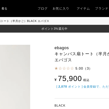
ブログ
お気に入り
アイテム
ブランド
るものがない」
「キレイなニット」
ポイント9％「マンスリーポイントキャ
ス扇トート（半月かご）BLACK エバゴス
ポイント3%還元中
ebagos
キャンバス扇トート（半月か
エバゴス
5.00（3）
75,900
¥
税込
[
2,070
ポイント ] 会員登録で、た
BLACK