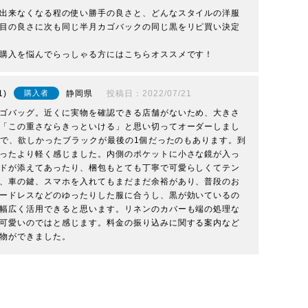
出来なくなる程の使い勝手の良さと、どんなスタイルの洋服
目の良さに次も同じ半月カゴバックの同じ黒をリピ買い決定
購入を悩んでらっしゃる方にはこちらオススメです！
1
静岡県
投稿日
2022/07/21
購入者
ゴバッグ。近くに実物を確認できる店舗がないため、大きさ
「この重さならきっといける」と思い切ってオーダーしまし
付中で、欲しかったブラックが最後の1個だったのもあります。到
ったより軽く感じました。内側のポケットに小さな鏡が入っ
ドが添えてあったり、梱包もとても丁寧で可愛らしくてテン
、車の鍵、スマホを入れてもまだまだ余裕があり、普段のお
ードレスなどのゆったりした服に合うし、黒が効いているの
幅広く活用できると思います。リネンのカバーも端の処理な
可愛いのではと感じます。料金の振り込みに関する案内など
物ができました。