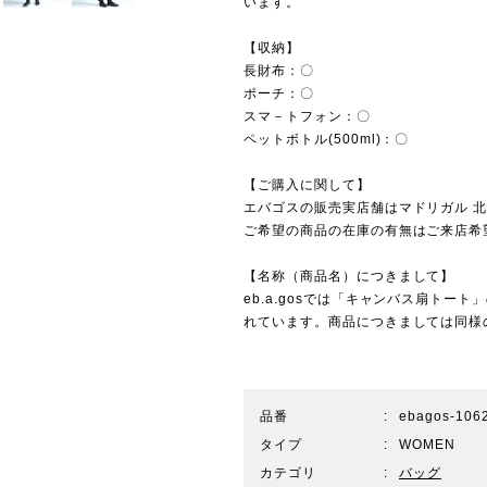
います。
【収納】
長財布：〇
ポーチ：〇
スマ－トフォン：〇
ペットボトル(500ml)：〇
【ご購入に関して】
エバゴスの販売実店舗は
マドリガル 
ご希望の商品の在庫の有無はご来店希
【名称（商品名）につきまして】
eb.a.gosでは「キャンバス扇ト
れています。商品につきましては同様
品番
ebagos-106
タイプ
WOMEN
カテゴリ
バッグ