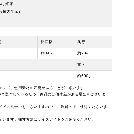
, 紅籐
程国内生産）
)
間口幅
奥行
約34㎝
約20㎝
重さ
約600g
ェンジ、使用素材の変更があることがございます。
づつ製作しているため、商品には個体差がある場合もございま
イドの風合いもございますので、ご理解の上ご検討くださいま
ています。採寸方法は
サイズガイド
をご確認ください。