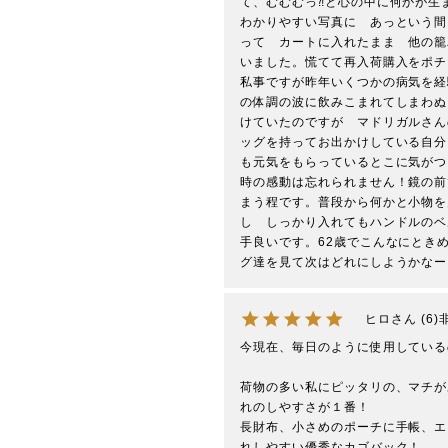
て、むむむっ⁈と心の中に何かが生
わかりやすい写真に　あっという間
って　カートに入れたまま　他の籠
いました。慌てて再入荷購入をポチ
私事ですが昨年いくつかの病気を経
の体調の波に飲みこまれてしまわぬ
けていたのですが　マドリガルさん
ッグを持ってお出かけしている自分
も元気をもらっているとこに気がつ
時の感動は忘れられません！鏡の前
まう程です。普段から何かと小物を
し　しっかり入れてもハンドルのベ
手良いです。62歳でこんなにとき
グ達を見て次はどれにしようかなー
ヒロ
6
今現在、毎日のように使用している
荷物の多い私にピッタリの、マチが
れのしやすさが１番！

長財布、小さめのポーチに手帳、エ
れしやすい優秀なカゴバック！
