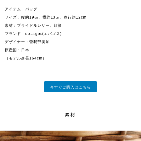
アイテム：バッグ
サイズ：縦約19㎝、横約13㎝、奥行約12cm
素材：ブライドルレザー、紅籐
ブランド：eb.a.gos(エバゴス)
デザイナー：曽我部美加
原産国：日本
（モデル身長164cm）
今すぐご購入はこちら
素材