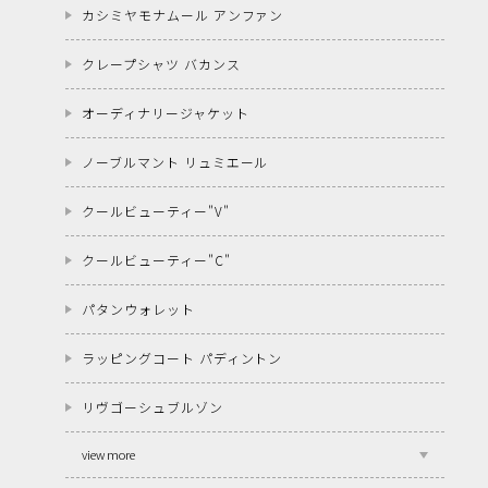
カシミヤモナムール アンファン
クレープシャツ バカンス
オーディナリージャケット
ノーブルマント リュミエール
クールビューティー"V"
クールビューティー"C"
パタンウォレット
ラッピングコート パディントン
リヴゴーシュブルゾン
view more