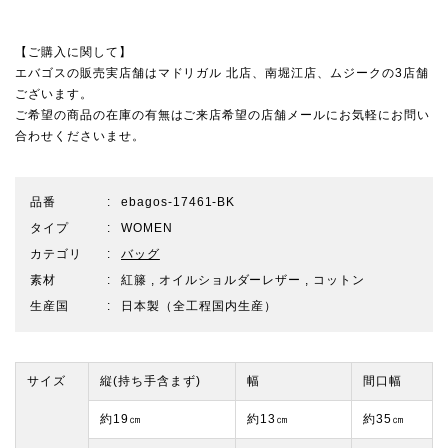
【ご購入に関して】
エバゴスの販売実店舗は
マドリガル 北店
、
南堀江店
、
ムジーク
の3店舗
ございます。
ご希望の商品の在庫の有無はご来店希望の店舗メールにお気軽にお問い
合わせくださいませ。
品番
ebagos-17461-BK
タイプ
WOMEN
カテゴリ
バッグ
素材
紅籐 , オイルショルダーレザー , コットン
生産国
日本製（全工程国内生産）
サイズ
縦(持ち手含まず)
幅
間口幅
約19㎝
約13㎝
約35㎝