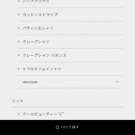
ハーブブラウス
コットンストライプ
パティシエシャツ
クレープシャツ
クレープシャツ バカンス
トワルドジュイシャツ
view more
ニット
クールビューティー"C"
TPOで探す
クールビューティー"V"