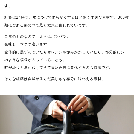
す。
紅籐は24時間、水につけて柔らかくするほど硬く丈夫な素材で、300種
類ほどある籐の中で最も丈夫と言われています。
自然のものなので、太さはバラバラ。
色味も一本つづ違います。
全体的に黒ずんでいたりオレンジや赤みがかっていたり、部分的にシミ
のような模様が入っていることも。
時が経つと皮がむけてきて良い色味に変化するのも特徴です。
そんな紅籐は自然が生んだ美しさを存分に味わえる素材。