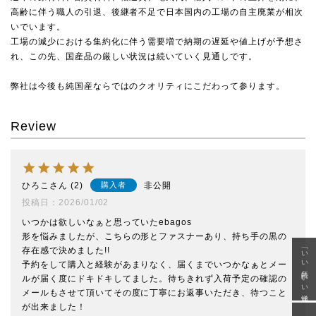
高齢に伴う職人の引退、後継者不足で日本国内の工場の自主廃業が相次
いでいます。
工場の減少における集約化に伴う需要増で納期の遅延や値上げが予想さ
れ、この先、国産品の厳しい状況は続いていく見通しです。
弊社は今後も純国産ならではのクオリティにこだわって参ります。
Review
ひろこ
2
非公開
購入者
投稿日
2026/01/02
いつかは欲しいなぁと思っていたebagos

形を悩みましたが、こちらの形とファスナーあり、持ち手の黒の
「いい年齢 いい洋服」
存在感で決めました!!

予約をして購入と経験があまりなく、届くまでいつかなぁとメー
ルが届く度にドキドキしてました。待ちきれず入荷予定の確認の
メールもさせて頂いてその度に丁寧にお返事いただき、待つこと
が出来ました！
