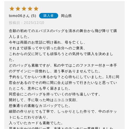
tomo06
5
岡山県
購入者
投稿日
2025/12/10
念願の初めてのエバゴスのバッグを清水の舞台から飛び降りて購
入しました。

今年は両親のお世話に明け暮れ、母を亡くし、

それまで頑張ってやり切った自分へのご褒美、

これからの父に対しても頑張ろうとの気持ちで購入を決めまし
た。

どのバッグも素敵ですが、私の中ではこのファスナー付き一本手
のデザインに一目惚れし、迷う事がありませんでした。

予約をしてからいつ来るかな？と心待ちにしていました。1月に同
窓会があるのでその時に間に合えば持って行きたいなと思ってい
たところ、意外にも早く届きました。

同窓会にこのバッグを持っていくのが待ち遠しいです。

開封して、手に取った時はニコニコ笑顔、

想像通りの素敵なカゴバッグでした。

細部の作りがとても丁寧で、しっかりとした作りで、中のポケッ
トにもこだわりがあり、

入っていたカードも素敵でした。

早速お出かけの時に一度、友達とのランチに一度使用しました