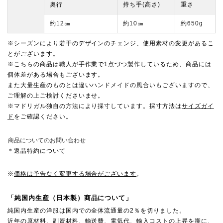
奥行
持ち手(高さ)
重さ
約12㎝
約10㎝
約650g
※シーズンにより若干のデザインのチェンジ、使用素材の変更があるこ
とがございます。
※こちらの商品は職人が手作業で1点づつ製作しているため、商品には
個体差がある場合もございます。
また大量生産のものとは違いハンドメイドの風合いもございますので、
ご理解の上ご検討くださいませ。
※マドリガル独自の方法により採寸しています。採寸方法は
サイズガイ
ド
をご確認ください。
商品についてのお問い合わせ
＊返品特約について
※
価格は予告なく変更する場合がございます
。
「純国内生産（日本製）商品について」
純国内生産の洋服は国内での全体流通量の2％を切りました。
近年の原材料、副資材料、輸送費、電気代、輸入コストの上昇を期に、