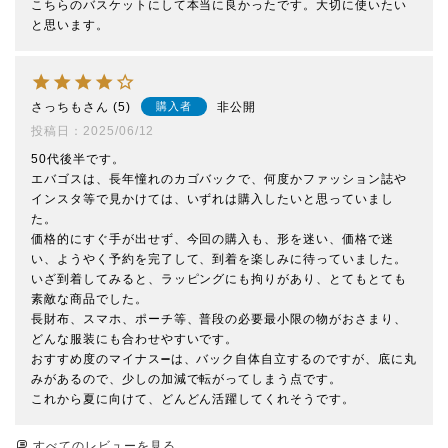
こちらのバスケットにして本当に良かったです。大切に使いたい
と思います。
さっちも
5
非公開
購入者
投稿日
2025/06/12
50代後半です。

エバゴスは、長年憧れのカゴバックで、何度かファッション誌や
インスタ等で見かけては、いずれは購入したいと思っていまし
た。

価格的にすぐ手が出せず、今回の購入も、形を迷い、価格で迷
い、ようやく予約を完了して、到着を楽しみに待っていました。

いざ到着してみると、ラッピングにも拘りがあり、とてもとても
素敵な商品でした。

長財布、スマホ、ポーチ等、普段の必要最小限の物がおさまり、
どんな服装にも合わせやすいです。

おすすめ度のマイナス➖は、バック自体自立するのですが、底に丸
みがあるので、少しの加減で転がってしまう点です。

これから夏に向けて、どんどん活躍してくれそうです。
すべてのレビューを見る