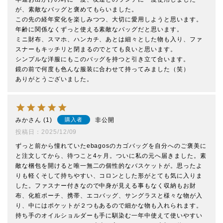
が、素敵なバッグと褒めてもらいました。

この先の経年変化を楽しみつつ、大切に愛用しようと思います。

年齢に関係なくずっと使える素敵なバッグだと思います。

ミニ財布、スマホ、ハンカチ、あとは細々とした物も入り、ファ
スナーもキッチリと閉まるのでとても良いと思います。

シンプルな洋服にもこのバッグを持つと引き立て合います。

鏡の前で何度も色んな服装に合わせて持ってみました（笑）

みか
1
非公開
購入者
投稿日
2025/12/09
ずっと前から憧れていたebagosのカゴバッグを自分へのご褒美に
と注文してから、待つこと4ヶ月。ついに私の元へ届きました。素
敵な梱包を開けると唯一無二の個性的なバスケットが。思ったよ
りも軽くそして持ちやすい、コロンとした形がとても気に入りま
した。ファスナー付きなので中身が見える事もなく収納もお財
布、化粧ポーチ、携帯、エコバッグ、サングラスと様々な物が入
り、中にはポケットが２つもあるので細かな物も入れられます。
持ち手のオイルショルダーも手に馴染む一年中使えて使いやすい