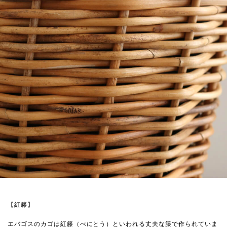
【紅籐】
エバゴスのカゴは紅籐（べにとう）といわれる丈夫な籐で作られていま