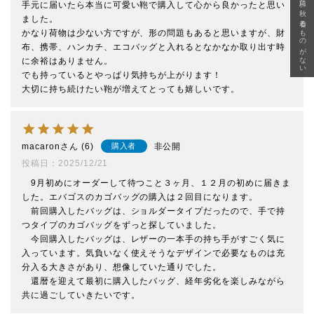
急に秋、着るものがない
手元に届いたら本当に可愛い鞄で購入して心から良かったと思い
ました。

かなり荷物は少ない方ですが、形の問題もあると思いますが、財
布、携帯、ハンカチ、エコバッグと入れるとなかなか取り出す時
に余裕はありません。

でも持っているとやっぱり気持ちが上がります！

macaron
6
非公開
購入者
投稿日
2025/12/21
　9月初めにオーダーして待つこと３ヶ月、１２月の初めに届きま
した。エバゴスのカゴバッグの購入は２回目になります。

　前回購入したバッグは、ショルダータイプだったので、手で持
つタイプのカゴバッグをずっと探していました。

　今回購入したバッグは、レザーの一本手の持ち手がすごく気に
入っています。気負いなく使えそうなデザインで必要なものは充
分入る大きさがあり、想像していた通りでした。

　還暦を迎えて最初に購入したバッグ、経年劣化を楽しみながら
共に過ごしていきたいです。