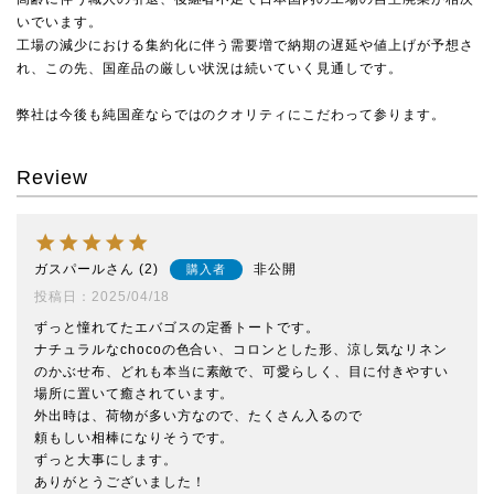
いでいます。
工場の減少における集約化に伴う需要増で納期の遅延や値上げが予想さ
れ、この先、国産品の厳しい状況は続いていく見通しです。
弊社は今後も純国産ならではのクオリティにこだわって参ります。
Review
ガスパール
2
非公開
購入者
投稿日
2025/04/18
ずっと憧れてたエバゴスの定番トートです。

ナチュラルなchocoの色合い、コロンとした形、涼し気なリネン
のかぶせ布、どれも本当に素敵で、可愛らしく、目に付きやすい
場所に置いて癒されています。

外出時は、荷物が多い方なので、たくさん入るので

頼もしい相棒になりそうです。

ずっと大事にします。

ありがとうございました！
