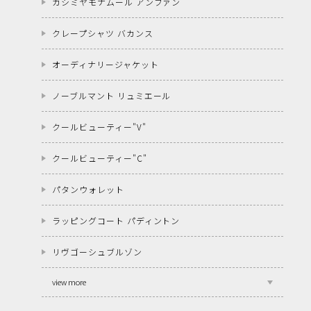
カシミヤモナムール アンファン
クレープシャツ バカンス
オーディナリージャケット
ノーブルマント リュミエール
クールビューティー"V"
クールビューティー"C"
パタンウォレット
ラッピングコート パディントン
リヴゴーシュブルゾン
view more