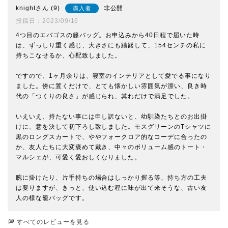
knight
9
非公開
購入者
投稿日
2023/09/16
4つ目のエバゴスの籐バッグ。お申込みから40日程で届いた時
は、ずっしり重く感じ、大きさにも躊躇して、154センチの私に
持ちこなせるか、心配致しました。

ですので、1ヶ月余りは、寝室のインテリアとして愛でる事になり
ました。傍に置くだけで、とても懐かしい雰囲気が漂い、良き時
代の「つくりの良さ」が感じられ、其れだけで満足でした。

いえいえ、持たない事には申し訳ないと、幼馴染たちとのお出掛
けに、意を決して初下ろし致しました。モスグリーンのTシャツに
黒のロングスカートで、ややフォークロア的なコーデに合ったの
か、友人たちに大変褒めて戴き、中々のボリューム感のトート・
マルシェが、可愛く愛おしくなりました。

腕に掛けたり、片手持ちの場合はしっかり握る等、持ち方の工夫
は要りますが、きっと、使い込む程に味が出て来そうな、古い友
人の様な籠バッグです。
すべてのレビューを見る