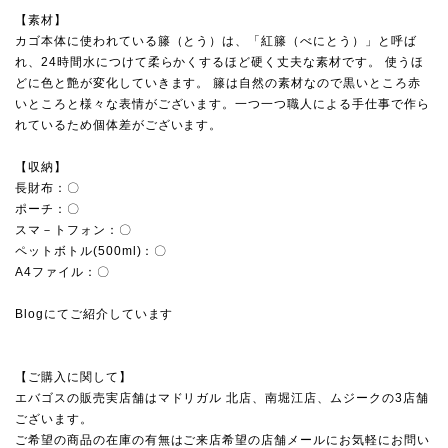
【素材】
カゴ本体に使われている籐（とう）は、「紅籐（べにとう）」と呼ば
れ、24時間水につけて柔らかくするほど硬く丈夫な素材です。 使うほ
どに色と艶が変化していきます。 籐は自然の素材なので黒いところ赤
いところと様々な表情がございます。一つ一つ職人による手仕事で作ら
れているため個体差がございます。
【収納】
長財布：〇
ポーチ：〇
スマ－トフォン：〇
ペットボトル(500ml)：〇
A4ファイル：〇
Blogにてご紹介しています
【ご購入に関して】
エバゴスの販売実店舗は
マドリガル 北店
、
南堀江店
、
ムジーク
の3店舗
ございます。
ご希望の商品の在庫の有無はご来店希望の店舗メールにお気軽にお問い