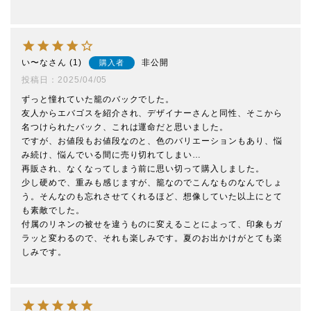
い〜な
1
非公開
購入者
投稿日
2025/04/05
ずっと憧れていた籠のバックでした。

友人からエバゴスを紹介され、デザイナーさんと同性、そこから
名つけられたバック、これは運命だと思いました。

ですが、お値段もお値段なのと、色のバリエーションもあり、悩
み続け、悩んでいる間に売り切れてしまい…

再販され、なくなってしまう前に思い切って購入しました。

少し硬めで、重みも感じますが、籠なのでこんなものなんでしょ
う。そんなのも忘れさせてくれるほど、想像していた以上にとて
も素敵でした。

付属のリネンの被せを違うものに変えることによって、印象もガ
ラッと変わるので、それも楽しみです。夏のお出かけがとても楽
しみです。
