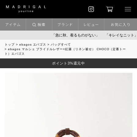
アイテム
検索
ブランド
レビュー
お気に入り
「急に秋、着るものがない」
「キレイなニット」
ポイン
トップ
ebagos エバゴス
バッグすべて
ebagos マルシェ ブライドルレザー×紅籐（リネン被せ） CHOCO（定番トー
ト）エバゴス
ポイント3%還元中