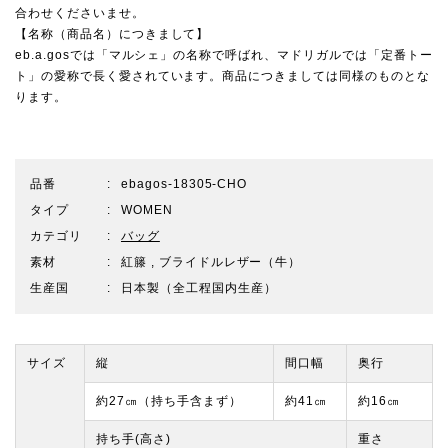
合わせくださいませ。
【名称（商品名）につきまして】
eb.a.gosでは「マルシェ」の名称で呼ばれ、マドリガルでは「定番トー
ト」の愛称で長く愛されています。商品につきましては同様のものとな
ります。
品番
ebagos-18305-CHO
タイプ
WOMEN
カテゴリ
バッグ
素材
紅籐 , ブライドルレザー（牛）
生産国
日本製（全工程国内生産）
サイズ
縦
間口幅
奥行
約27㎝（持ち手含まず）
約41㎝
約16㎝
持ち手(高さ)
重さ