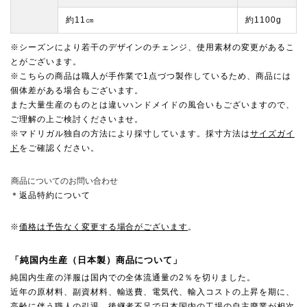
約11㎝
約1100g
※シーズンにより若干のデザインのチェンジ、使用素材の変更があるこ
とがございます。
※こちらの商品は職人が手作業で1点づつ製作しているため、商品には
個体差がある場合もございます。
また大量生産のものとは違いハンドメイドの風合いもございますので、
ご理解の上ご検討くださいませ。
※マドリガル独自の方法により採寸しています。採寸方法は
サイズガイ
ド
をご確認ください。
商品についてのお問い合わせ
＊返品特約について
※
価格は予告なく変更する場合がございます
。
「純国内生産（日本製）商品について」
純国内生産の洋服は国内での全体流通量の2％を切りました。
近年の原材料、副資材料、輸送費、電気代、輸入コストの上昇を期に、
高齢に伴う職人の引退、後継者不足で日本国内の工場の自主廃業が相次