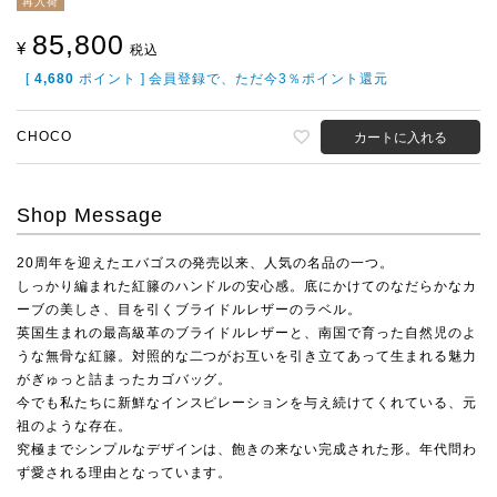
再入荷
85,800
¥
税込
[
4,680
ポイント ] 会員登録で、ただ今3％ポイント還元
CHOCO
カートに入れる
Shop Message
20周年を迎えたエバゴスの発売以来、人気の名品の一つ。
しっかり編まれた紅籐のハンドルの安心感。底にかけてのなだらかなカ
ーブの美しさ、目を引くブライドルレザーのラベル。
英国生まれの最高級革のブライドルレザーと、南国で育った自然児のよ
うな無骨な紅籐。対照的な二つがお互いを引き立てあって生まれる魅力
がぎゅっと詰まったカゴバッグ。
今でも私たちに新鮮なインスピレーションを与え続けてくれている、元
祖のような存在。
究極までシンプルなデザインは、飽きの来ない完成された形。年代問わ
ず愛される理由となっています。