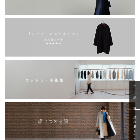
「いい年齢 いい洋服」
急に秋、着るものがない