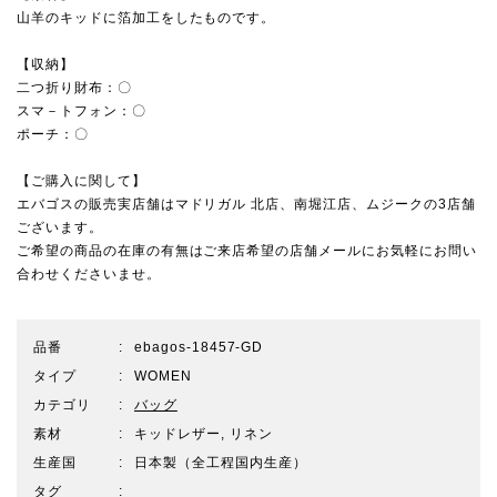
山羊のキッドに箔加工をしたものです。
【収納】
二つ折り財布：〇
スマ－トフォン：〇
ポーチ：〇
【ご購入に関して】
エバゴスの販売実店舗は
マドリガル 北店
、
南堀江店
、
ムジーク
の3店舗
ございます。
ご希望の商品の在庫の有無はご来店希望の店舗メールにお気軽にお問い
合わせくださいませ。
品番
ebagos-18457-GD
タイプ
WOMEN
カテゴリ
バッグ
素材
キッドレザー, リネン
生産国
日本製（全工程国内生産）
タグ