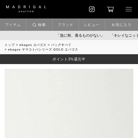
アイテム
検索
ブランド
レビュー
お気に入り
「急に秋、着るものがない」
「キレイなニット」
ポ
トップ
ebagos エバゴス
バッグすべて
ebagos ヤマコトバシリーズ GOLD エバゴス
ポイント3%還元中