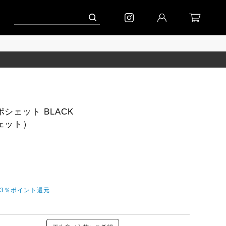
ペーン」
到着(8/7)｜eb.a.gos
予約│「エッグジャケット GREY」
シェット BLACK
ェット）
今3％ポイント還元