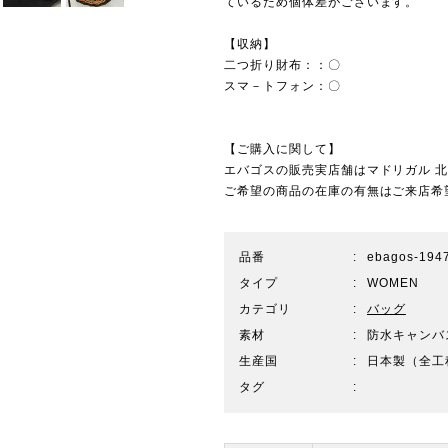
ているため個体差がございます。
【収納】
二つ折り財布：：〇
スマ－トフォン：〇
【ご購入に関して】
エバゴスの販売実店舗は
マドリガル 
ご希望の商品の在庫の有無はご来店希
品番
ebagos-194
タイプ
WOMEN
カテゴリ
バッグ
素材
防水キャンバ
生産国
日本製（全工
タグ