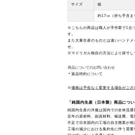
サイズ
縦
約17㎝（持ち手含ま
※こちらの商品は職人が手作業で1点
す。
また大量生産のものとは違いハンドメ
せ。
※マドリガル独自の方法により採寸し
商品についてのお問い合わせ
＊返品特約について
※
価格は予告なく変更する場合がござ
「純国内生産（日本製）商品につい
純国内生産の洋服は国内での全体流通
近年の原材料、副資材料、輸送費、電
不足で日本国内の工場の自主廃業が相
工場の減少における集約化に伴う需要