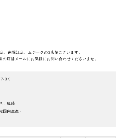
北店
、
南堀江店
、
ムジーク
の3店舗ございます。
望の店舗メールにお気軽にお問い合わせくださいませ。
77-BK
ス，紅籐
程国内生産）