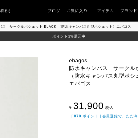
ブログ
お気に入り
アイテム
ブランド
るものがない」
「キレイなニット」
ポイント9％「マンスリーポイントキャン
ャンパス サークルポシェット BLACK （防水キャンバス丸型ポシェット）エバゴス
ポイント3%還元中
ebagos
防水キャンパス サークルポ
（防水キャンバス丸型ポシ
エバゴス
31,900
¥
税込
[
870
ポイント ] 会員登録で、ただ