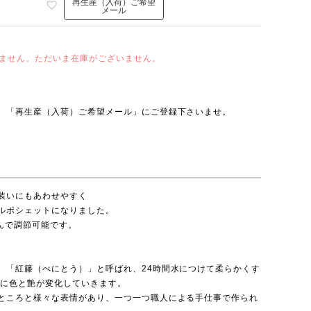
再生産（入荷）ご希望
メール
ません。ただいま在庫がございません。
、「再生産（入荷）ご希望メール」にご登録下さいませ。
装いにもあわせやすく
ルポシェットになりました。
んで調節可能です。
、「紅籐（べにとう）」と呼ばれ、24時間水につけて柔らかくす
どに色と艶が変化していきます。
ところと様々な表情があり、一つ一つ職人による手仕事で作られ