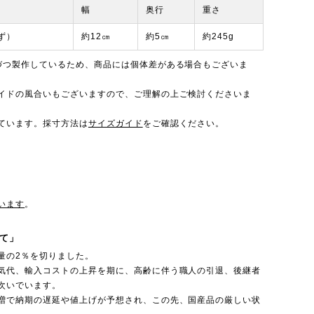
幅
奥行
重さ
ず）
約12㎝
約5㎝
約245g
づつ製作しているため、商品には個体差がある場合もございま
イドの風合いもございますので、ご理解の上ご検討くださいま
ています。採寸方法は
サイズガイド
をご確認ください。
います
。
て」
量の2％を切りました。
気代、輸入コストの上昇を期に、高齢に伴う職人の引退、後継者
次いでいます。
増で納期の遅延や値上げが予想され、この先、国産品の厳しい状